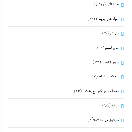
جاءنا الآن
(5٬921)
حوادث و جريمة
(312)
دار نشر
(20)
ذوى الهمم
(12)
رئيس التحرير
(73)
رحلات و كشافة
(7)
رمضانك بيرفكس مع إندكس
(43)
رياضة
(609)
سوشيال ميديا
(3٬657)