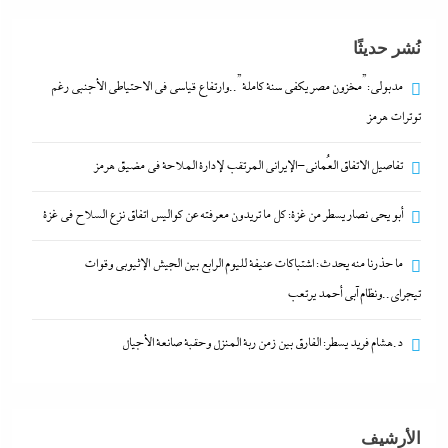
نُشر حديثًا
مدبولي:”مخزون مصر يكفي سنة كاملة”..وارتفاع قياسي في الاحتياطي الأجنبي رغم
توترات هرمز
تفاصيل الاتفاق العُماني-الإيراني المرتقب لإدارة الملاحة في مضيق هرمز
أبو يحى نصار يسطر من غزة: كل ما تريدون معرفته عن كواليس اتفاق نزع السلاح في غزة
أبو يحى نصار يسطر من غزة: كل ما تريدون معرفته عن
ما حذرنا منه يحدث: اشتباكات عنيفة لليوم الرابع بين الجيش الإثيوبي وقوات
كواليس اتفاق نزع السلاح في غزة
تيجراي..ونظام آبي أحمد يرتعب
20 نوفمبر، 2023
د.هشام فريد يسطر: الفارق بين زمن ربة المنزل وحقبة صانعة الأجيال
الأرشيف