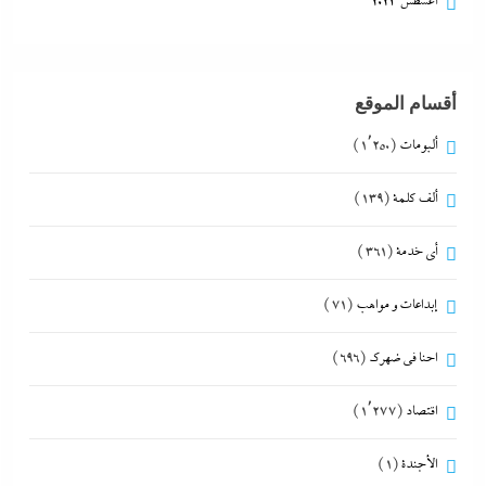
أغسطس 2023
أقسام الموقع
ألبومات
(1٬250)
ألف كلمة
(139)
أي خدمة
(361)
إبداعات و مواهب
(71)
احنا في ضهرك
(696)
اقتصاد
(1٬277)
الأجندة
(1)