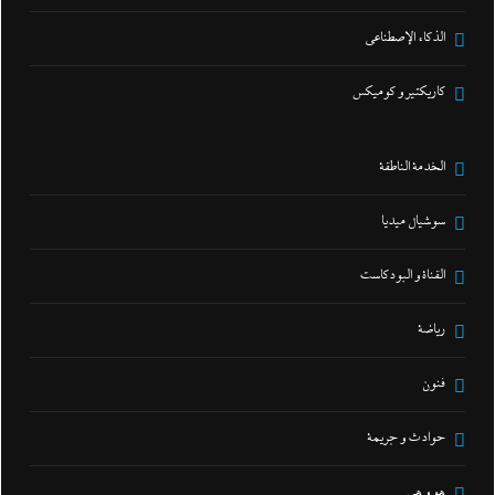
الذكاء الإصطناعي
كاريكتير و كوميكس
الخدمة الناطقة
سوشيال ميديا
القناة و البودكاست
رياضة
فنون
حوادث و جريمة
هو و هي