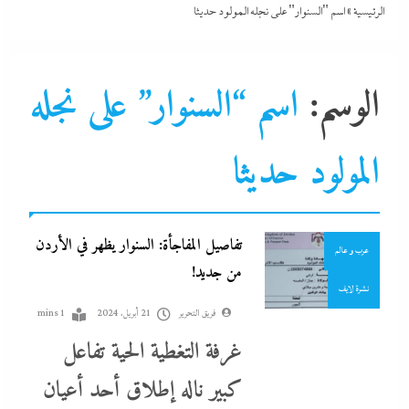
الرئيسية
»
اسم "السنوار" على نجله المولود حديثا
الوسم:
اسم “السنوار” على نجله
التحليل اللحظي
الشرق الأوسط
المولود حديثا
جاءنا الآن
سوشيال ميديا
تفاصيل المفاجأة: السنوار يظهر في الأردن
عرب و عالم
من جديد!
نشرة لايف
فريق التحرير
21 أبريل، 2024
1 mins
غرفة التغطية الحية تفاعل
كبير ناله إطلاق أحد أعيان