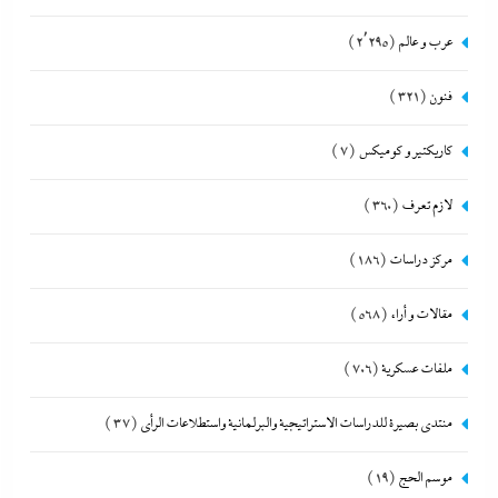
عرب و عالم
(2٬295)
فنون
(321)
كاريكتير و كوميكس
(7)
لازم تعرف
(360)
مركز دراسات
(186)
مقالات و أراء
(568)
ملفات عسكرية
(706)
منتدى بصيرة للدراسات الاستراتيجية والبرلمانية واستطلاعات الرأى
(37)
موسم الحج
(19)