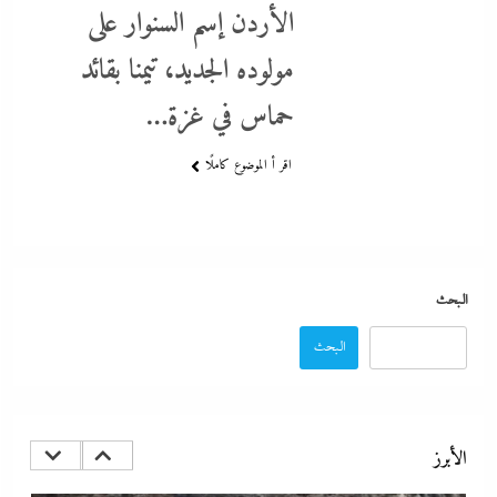
اتهامات مخابراتية غربية: إيران تعرض “صفقة مضيق” على الصين وروسيا
الأردن إسم السنوار على
لتوريطهما مباشرة في صراع هرمز بترقب أمريكي إسرائيلى
مولوده الجديد، تيمنا بقائد
21 أبريل، 2024
حماس في غزة…
اقر أ الموضوع كاملًا
البحث
البحث
مصر تتجه لإسناد تطوير “الجفيرة” بالساحل الشمالي لمستثمر إماراتي بقيمة
135 مليار جنيه
الأبرز
21 أبريل، 2024