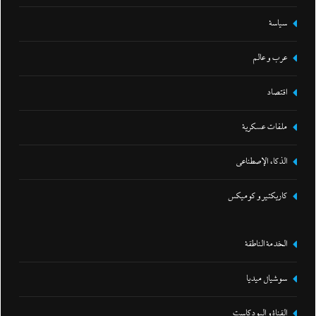
سياسة
عرب و عالم
اقتصاد
ملفات عسكرية
الذكاء الإصطناعي
كاريكتير و كوميكس
الخدمة الناطقة
سوشيال ميديا
القناة و البودكاست