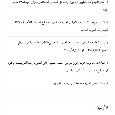
مصر تتجه لإسناد تطوير “الجفيرة” بالساحل الشمالي لمستثمر إماراتي بقيمة 135 مليار
جنيه
الديد تايم بعد الاستنزاف الإيرانى: تعليمات قاهرة للمصانع العسكرية الأمريكية لإنقاذ
الجيش مع الحرب القادمة
وزير الخارجية التركى يفجرها وسط الصمت المصري: القاهرة جاية في
وزير الخارجية التركى يفجرها وسط الصمت المصري: القاهرة جاية في الطريق..هل
الطريق..هل تتحول”اتفاقية مكة” لناتو الشرق الأوسط؟
تتحول”اتفاقية مكة” لناتو الشرق الأوسط؟
21 أبريل، 2024
اتهامات مخابراتية غربية: إيران تعرض “صفقة مضيق” على الصين وروسيا لتوريطهما مباشرة
في صراع هرمز بترقب أمريكي إسرائيلى
بعد القاضي المزيف: ضابط الفيس بوك بالدبلوم
الأرشيف