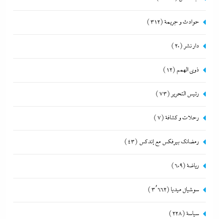
حوادث و جريمة
(312)
دار نشر
(20)
ذوى الهمم
(12)
رئيس التحرير
(73)
رحلات و كشافة
(7)
رمضانك بيرفكس مع إندكس
(43)
رياضة
(609)
سوشيال ميديا
(3٬662)
سياسة
(228)