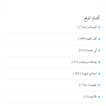
أقسام الموقع
ألبومات
(1٬255)
ألف كلمة
(139)
أي خدمة
(361)
إبداعات و مواهب
(71)
احنا في ضهرك
(697)
اقتصاد
(1٬280)
الأجندة
(1)