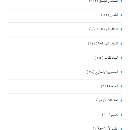
الصحة و الجمال
(152)
الطقس
(82)
القناة و البودكاست
(4)
القوات المسلحة
(117)
المحافظات
(214)
المصريون بالخارج
(75)
الموضة
(19)
تحقيقات
(184)
تعليم
(160)
جاءنا الآن
(5٬932)