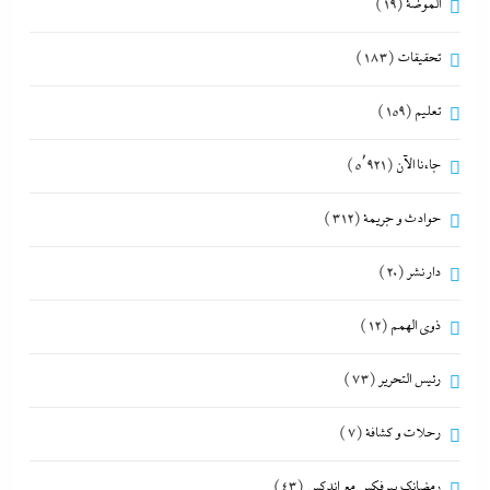
الموضة
(19)
تحقيقات
(183)
تعليم
(159)
جاءنا الآن
(5٬921)
حوادث و جريمة
(312)
دار نشر
(20)
ذوى الهمم
(12)
رئيس التحرير
(73)
رحلات و كشافة
(7)
رمضانك بيرفكس مع إندكس
(43)