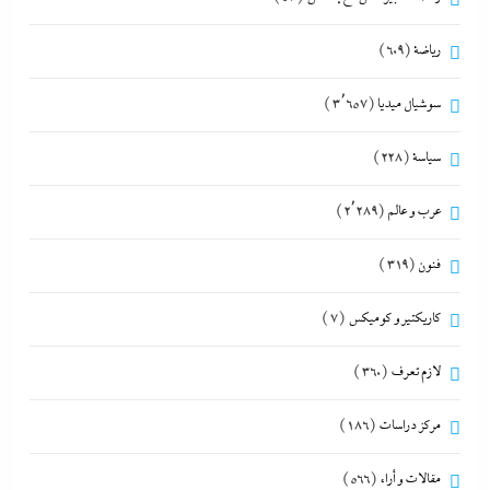
رياضة
(609)
سوشيال ميديا
(3٬657)
سياسة
(228)
عرب و عالم
(2٬289)
فنون
(319)
كاريكتير و كوميكس
(7)
لازم تعرف
(360)
مركز دراسات
(186)
مقالات و أراء
(566)