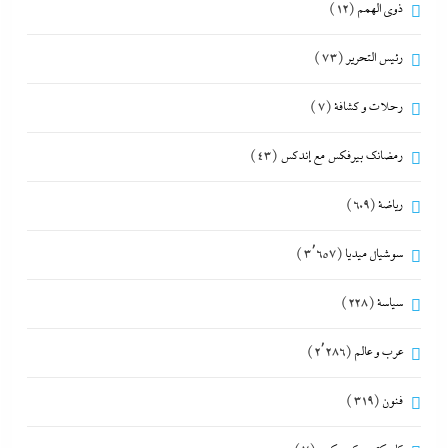
ذوى الهمم
(12)
رئيس التحرير
(73)
رحلات و كشافة
(7)
رمضانك بيرفكس مع إندكس
(43)
رياضة
(609)
سوشيال ميديا
(3٬657)
سياسة
(228)
عرب و عالم
(2٬286)
فنون
(319)