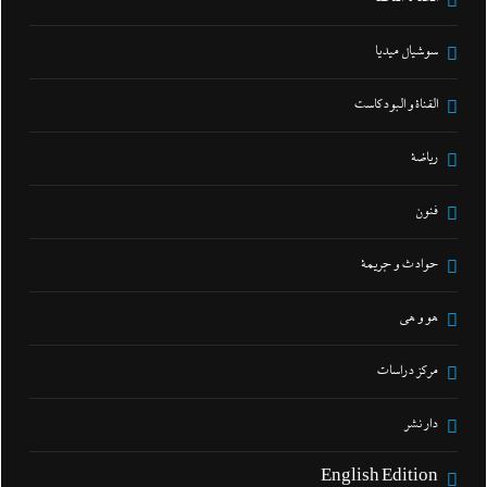
سوشيال ميديا
القناة و البودكاست
رياضة
فنون
حوادث و جريمة
هو و هي
مركز دراسات
دار نشر
English Edition