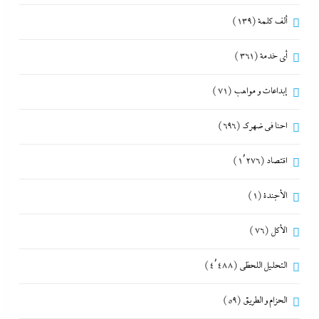
ألف كلمة
(139)
أي خدمة
(361)
إبداعات و مواهب
(71)
احنا في ضهرك
(696)
اقتصاد
(1٬276)
الأجندة
(1)
الأكل
(76)
التحليل اللحظي
(4٬488)
الحزام و الطريق
(59)