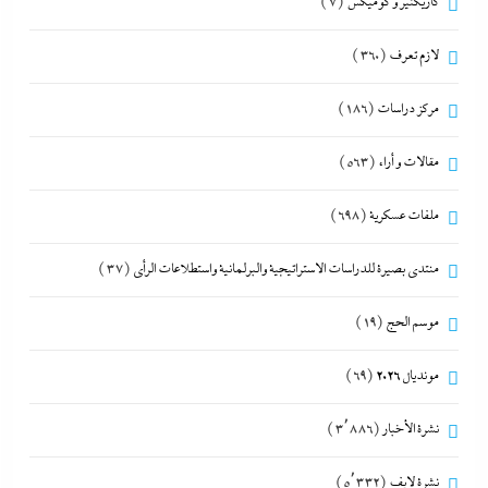
كاريكتير و كوميكس
(7)
لازم تعرف
(360)
مركز دراسات
(186)
مقالات و أراء
(563)
ملفات عسكرية
(698)
منتدى بصيرة للدراسات الاستراتيجية والبرلمانية واستطلاعات الرأى
(37)
موسم الحج
(19)
مونديال 2026
(69)
نشرة الأخبار
(3٬886)
نشرة لايف
(5٬332)