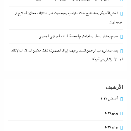
الفشل الأمريكي بعد فضح خلاف ترامب وهيجسيت على استنزاف مخازن السلاح في
حرب إيران
عصام رمضان يسطر: وسام احترام لمحافظ البنك
المركزى المصري
عصام رمضان يسطر: وسام احترام لمحافظ البنك المركزى المصري
30 يوليو، 2026
بعد ممدانى، عبد الرحمن السيد يرعبهم: إيباك الصهيونية تنفق ملايين الدولارات لإنقاذ
المد الإسرائيلي في أمريكا
الأرشيف
أغسطس 2026
يوليو 2026
ما حذرنا منه يحدث: اشتباكات عنيفة لليوم الرابع بين
يونيو 2026