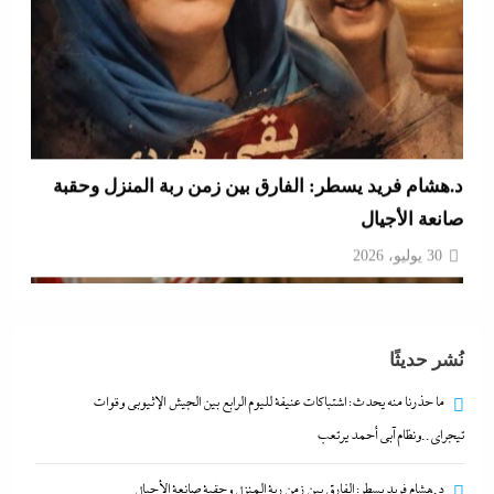
الفشل الأمريكي بعد فضح خلاف ترامب وهيجسيت على
استنزاف مخازن السلاح في حرب إيران
30 يوليو، 2026
نُشر حديثًا
ما حذرنا منه يحدث: اشتباكات عنيفة لليوم الرابع بين الجيش الإثيوبي وقوات
تيجراي..ونظام آبي أحمد يرتعب
د.هشام فريد يسطر: الفارق بين زمن ربة المنزل وحقبة صانعة الأجيال