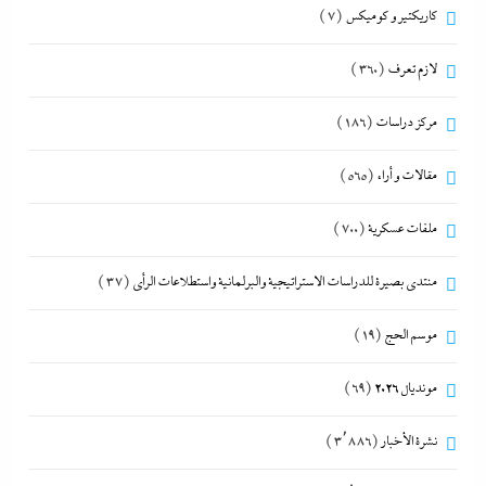
كاريكتير و كوميكس
(7)
لازم تعرف
(360)
مركز دراسات
(186)
مقالات و أراء
(565)
ملفات عسكرية
(700)
منتدى بصيرة للدراسات الاستراتيجية والبرلمانية واستطلاعات الرأى
(37)
موسم الحج
(19)
مونديال 2026
(69)
نشرة الأخبار
(3٬886)