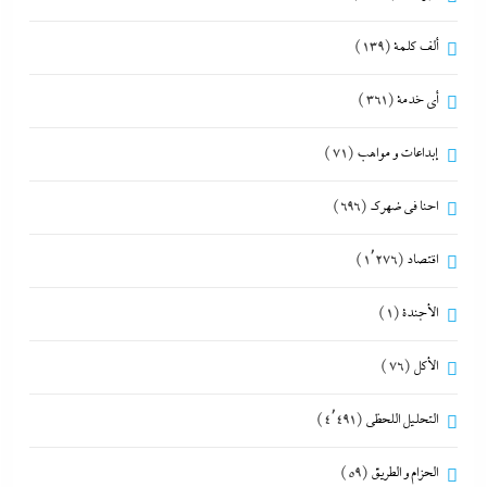
ألف كلمة
(139)
أي خدمة
(361)
إبداعات و مواهب
(71)
احنا في ضهرك
(696)
اقتصاد
(1٬276)
الأجندة
(1)
الأكل
(76)
التحليل اللحظي
(4٬491)
الحزام و الطريق
(59)