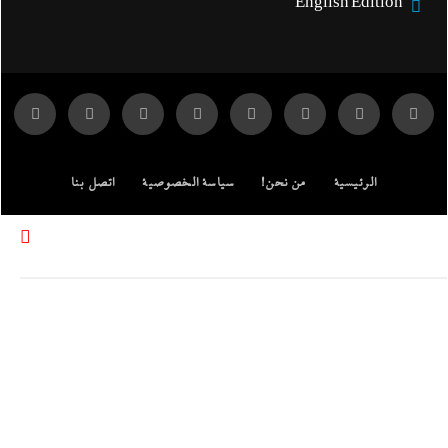
English Edition
الرئيسية
من نحن!
سياسة الخصوصية
اتصل بنا
ENGLISH EDITION
مركز الدراسات
جميع الحقوق محفوظة لموقع إندكس: وكالة الانباء المصرية.