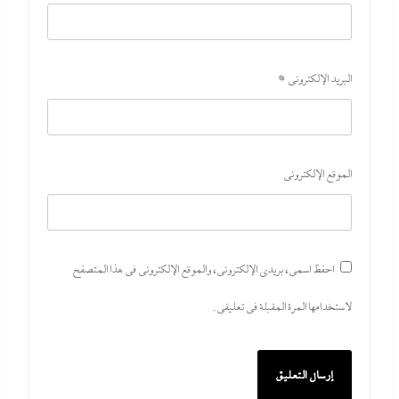
عصام رمضان يسطر: وسام احترام لمحافظ البنك
المركزى المصري
30 يوليو، 2026
البريد الإلكتروني
*
الموقع الإلكتروني
احفظ اسمي، بريدي الإلكتروني، والموقع الإلكتروني في هذا المتصفح
لاستخدامها المرة المقبلة في تعليقي.
ما حذرنا منه يحدث: اشتباكات عنيفة لليوم الرابع بين
الجيش الإثيوبي وقوات تيجراي..ونظام آبي أحمد يرتعب
30 يوليو، 2026