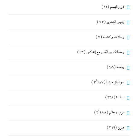
ذوى الهمم
(12)
رئيس التحرير
(73)
رحلات و كشافة
(7)
رمضانك بيرفكس مع إندكس
(43)
رياضة
(609)
سوشيال ميديا
(3٬657)
سياسة
(228)
عرب و عالم
(2٬288)
فنون
(319)