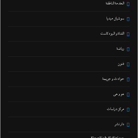
الخدمة الناطقة
سوشيال ميديا
القناة و البودكاست
رياضة
فنون
حوادث و جريمة
هو و هي
مركز دراسات
دار نشر