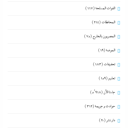
القوات المسلحة
(117)
المحافظات
(214)
المصريون بالخارج
(75)
الموضة
(19)
تحقيقات
(183)
تعليم
(159)
جاءنا الآن
(5٬918)
حوادث و جريمة
(312)
دار نشر
(20)