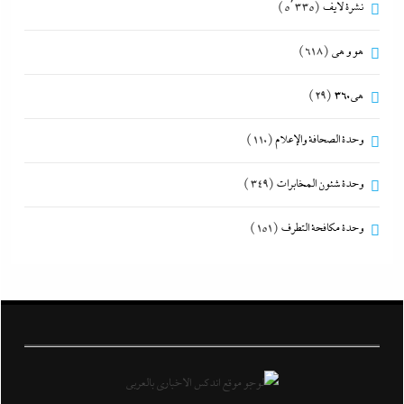
نشرة لايف
(5٬335)
هو و هي
(618)
هى360
(29)
وحدة الصحافة والإعلام
(110)
وحدة شئون المخابرات
(349)
وحدة مكافحة التطرف
(151)