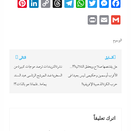
erest
inkedIn
Copy
Threads
Telegram
WhatsApp
Messenger
Twitter
Facebook
Link
Print
Email
Gmail
الوسوم
تصفّح
السابق
التالي
المقالات
هل يقتنصها صلاح ويحقق الثلاثية؟!..
نشرة التريندات ترصد موجات كبيرة من
الأقرب أوسمين وحكيمى ليس بعيدا في
السخرية ضد المرشح الرئاسي عبد السند
حرب الكرة الذهبية الإفريقية!
يمامة..فلماذا هو بالذات؟!
اترك تعليقاً