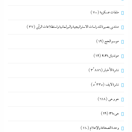
ملفات عسكرية
(700)
منتدى بصيرة للدراسات الاستراتيجية والبرلمانية واستطلاعات الرأى
(37)
موسم الحج
(19)
مونديال 2026
(69)
نشرة الأخبار
(3٬886)
نشرة لايف
(5٬335)
هو و هي
(618)
هى360
(29)
وحدة الصحافة والإعلام
(110)