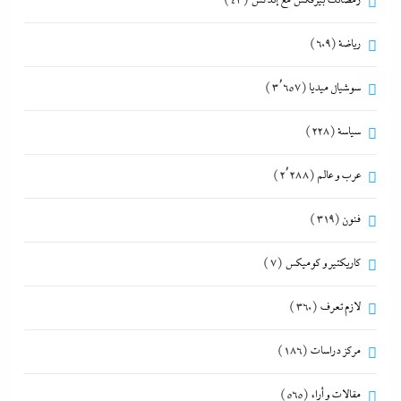
رمضانك بيرفكس مع إندكس
(43)
رياضة
(609)
سوشيال ميديا
(3٬657)
سياسة
(228)
عرب و عالم
(2٬288)
فنون
(319)
كاريكتير و كوميكس
(7)
لازم تعرف
(360)
مركز دراسات
(186)
مقالات و أراء
(565)