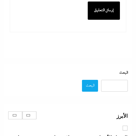
عصام رمضان يسطر: وسام احترام لمحافظ البنك
المركزى المصري
30 يوليو، 2026
ما حذرنا منه يحدث: اشتباكات عنيفة لليوم الرابع بين
الجيش الإثيوبي وقوات تيجراي..ونظام آبي أحمد يرتعب
البحث
30 يوليو، 2026
البحث
د.هشام فريد يسطر: الفارق بين زمن ربة المنزل وحقبة
صانعة الأجيال
الأبرز
30 يوليو، 2026