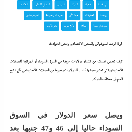
أي خدمة
اقتصاد
البنوك
البيزنس
التحليل اللحظي
الحكومة
بورصة
تحقيقات
جاءنا الآن
حوادث و جريمة
ذهب و معادن
سوشيال ميديا
صناعة
لازم تعرف
نشرة لايف
غرفة الرصد السوشيالى والمحرر الاقتصادى ومحرر الحوادث
كيف تحمى نفسك من انتشار دولارات مزيفة في السوق السوداء أو الموازية للعملات
الأجنبية، والتى تعتبر مصدرا أساسيا للدولارات وغيرها من العملات الأجنبية في ظل الشح
العام في مختلف البنوك.
ويصل سعر الدولار في السوق
السوداء حاليا إلى 46 و47 جنيها بعد