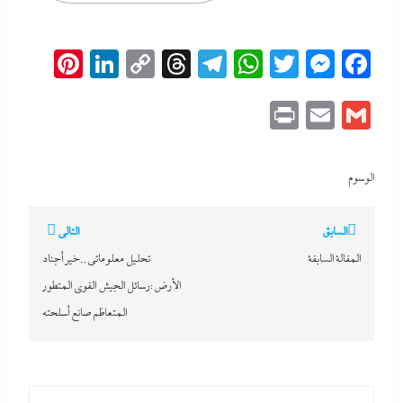
erest
inkedIn
Copy
Threads
Telegram
WhatsApp
Messenger
Twitter
Facebook
Link
Print
Email
Gmail
الوسوم
تصفّح
السابق
التالي
المقالات
المقالة السابقة
تحليل معلوماتى..خير أجناد
الأرض:رسائل الجيش القوى المتطور
المتعاظم صانع أسلحته