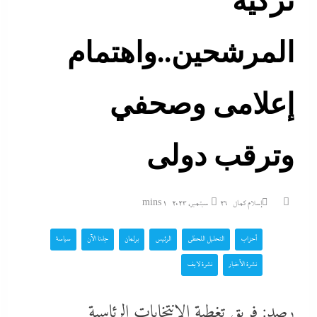
تزكية
المرشحين..واهتمام
إعلامى وصحفي
وترقب دولى
إسلام كمال
26 سبتمبر، 2023
1 mins
أحزاب
التحليل اللحظي
الرئيس
برلمان
جاءنا الآن
سياسة
نشرة الأخبار
نشرة لايف
رصد: فريق تغطية الانتخابات الرئاسية