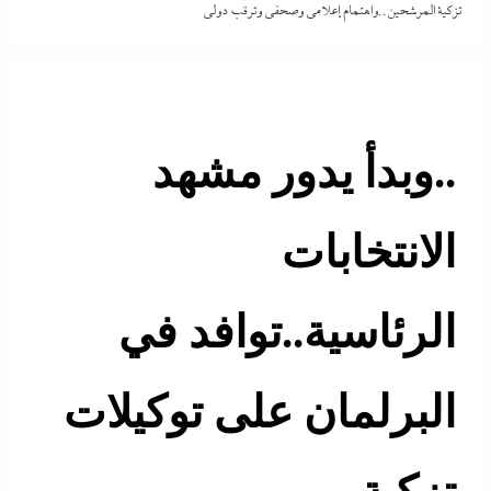
تزكية المرشحين..واهتمام إعلامى وصحفي وترقب دولى
..وبدأ يدور مشهد
الانتخابات
الرئاسية..توافد في
البرلمان على توكيلات