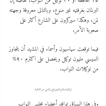
١٥ محافظة أو ٢٠ توكيل من النواب، خاصة إن
البرلمان بغرفتيه غير منوع، وبالتالى معروفة وجهته
لمن، وهكذا سيركزون على الشارع أكثر على
صعوبة الأمر.
فيما توقعت سياسيون وأسماء في المشهد أن يتجاوز
السيسي مليون توكيل ويحصل على اكثرم ٩٠%
من توكيلات النواب.
تزكية مباشرة لمرشح رئاسي من النائبة
وفي هذا السياق توافد أعضاء مجلس النواب