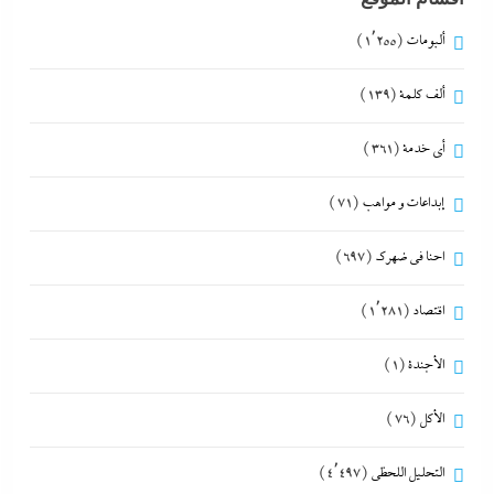
ألبومات
(1٬255)
ألف كلمة
(139)
أي خدمة
(361)
إبداعات و مواهب
(71)
احنا في ضهرك
(697)
اقتصاد
(1٬281)
الأجندة
(1)
الأكل
(76)
التحليل اللحظي
(4٬497)