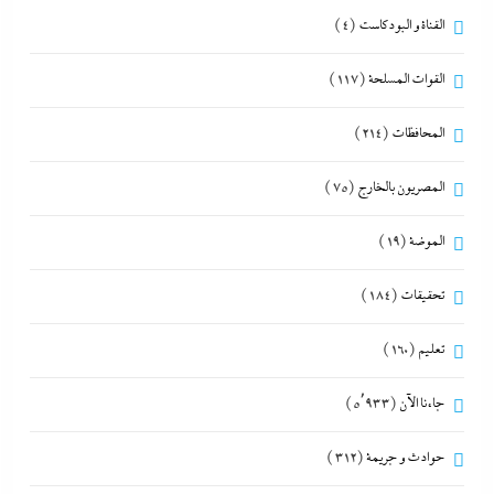
القناة و البودكاست
(4)
القوات المسلحة
(117)
المحافظات
(214)
المصريون بالخارج
(75)
الموضة
(19)
تحقيقات
(184)
تعليم
(160)
جاءنا الآن
(5٬933)
حوادث و جريمة
(312)