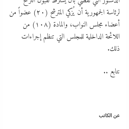
الدستور التي تقضي بأن يُشترط لقبول الترشح
لرئاسة الجمهورية أن يُزكي المترشح (٢٠) عضواً من
أعضاء مجلس النواب، والمادة (١٠٨) من
اللائحة الداخلية للمجلس التي تنظم إجراءات
ذلك.
نتابع ..
عن الكاتب