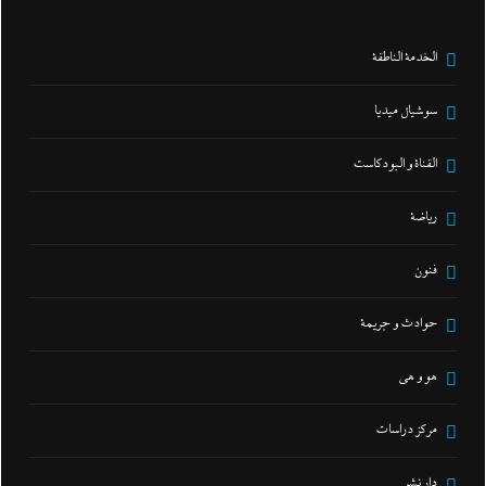
الخدمة الناطقة
سوشيال ميديا
القناة و البودكاست
رياضة
فنون
حوادث و جريمة
هو و هي
مركز دراسات
دار نشر