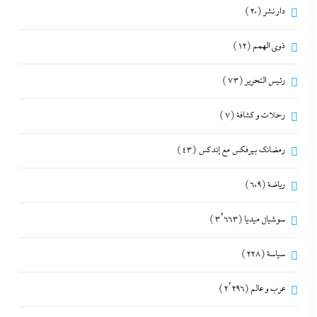
دار نشر
(20)
ذوى الهمم
(12)
رئيس التحرير
(73)
رحلات و كشافة
(7)
رمضانك بيرفكس مع إندكس
(43)
رياضة
(609)
سوشيال ميديا
(3٬663)
سياسة
(228)
عرب و عالم
(2٬296)