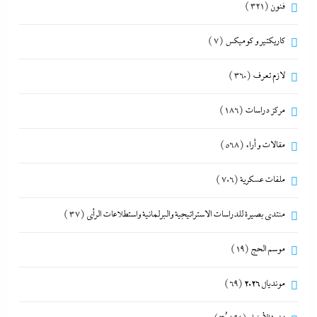
فنون
(321)
كاريكتير و كوميكس
(7)
لازم تعرف
(360)
مركز دراسات
(186)
مقالات و أراء
(568)
ملفات عسكرية
(706)
منتدى بصيرة للدراسات الاستراتيجية والبرلمانية واستطلاعات الرأى
(37)
موسم الحج
(19)
مونديال 2026
(69)