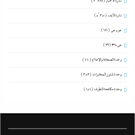
نشرة الأخبار
(3٬894)
نشرة لايف
(5٬350)
هو و هي
(620)
هى360
(29)
وحدة الصحافة والإعلام
(110)
وحدة شئون المخابرات
(353)
وحدة مكافحة التطرف
(151)