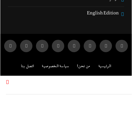
English Edition
الرئيسية
من نحن!
سياسة الخصوصية
اتصل بنا
ENGLISH EDITION
مركز الدراسات
جميع الحقوق محفوظة لموقع إندكس: وكالة الانباء المصرية.