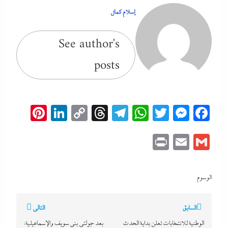
إسلام كمال
See author's
posts
erest
inkedIn
Copy
Threads
Telegram
WhatsApp
Messenger
Twitter
Facebook
Link
Print
Email
Gmail
الوسوم
تصفّح
السابق
التالي
المقالات
الوطنية للانتخابات تعلن بداية الحدث
بعد جولتي بنى سويف والإسماعيلية: