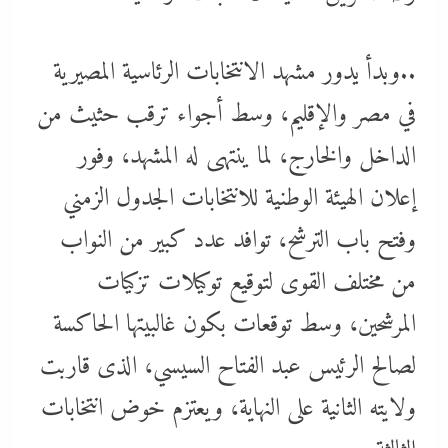
..وبدأ يدور مشهد الانتخابات الرئاسية المصيرية
في مصر والإقليم، وسط أجواء ترقب حثيث من
الداخل والخارج، لما ينتهى له المشهد، وفور
إعلان الهيئة الوطنية للانتخابات الجدول الزمني
وفتح باب الترشح، توافد عدد كبير من النواب
من مختلف القوى لتوقيع توكيلات تزكيات
المرشحين، وسط توقعات بكون غالبيتها الحاكسة
لصالح الرئيس عبد الفتاح السيسي، الذى قاربت
ولايته الثانية على النهاية، ويعتزم خوض انتخابات