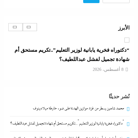
“دكتوراه فخرية يابانية لوزير التعليم”..تكريم مستحق أم
شهادة تجميل لفشل عبداللطيف؟
الأبرز
8 أغسطس، 2026
رفض أم استبعاد أم خيار استراتيجي؟:لماذا لم تنضم مصر
إلى تحالف السعودية وباكستان وتركيا؟
8 أغسطس، 2026
ألبوم صور: شيرين تشعل بورتو جولف العلمين بـ”يالهوى
نُشر حديثًا
وحشتونى” وتقنية 3D Mapping لأول مرة
8 أغسطس، 2026
محمد شاهين يسطر من غزة: موازين الهدنة على ضوء خارطة ميلادينوف
“دكتوراه فخرية يابانية لوزير التعليم”..تكريم مستحق أم شهادة تجميل لفشل عبداللطيف؟
محمد شاهين يسطر من غزة: موازين الهدنة على ضوء
خارطة ميلادينوف