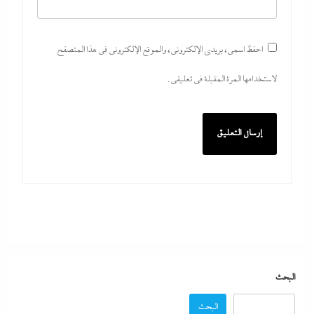
احفظ اسمي، بريدي الإلكتروني، والموقع الإلكتروني في هذا المتصفح
لاستخدامها المرة المقبلة في تعليقي.
ألبوم صور: شيرين تشعل بورتو جولف العلمين بـ”يالهوى
وحشتونى” وتقنية 3D Mapping لأول مرة
8 أغسطس، 2026
محمد شاهين يسطر من غزة: موازين الهدنة على ضوء
خارطة ميلادينوف
البحث
8 أغسطس، 2026
البحث