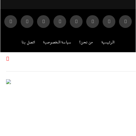
الرئيسية
من نحن!
سياسة الخصوصية
اتصل بنا
ENGLISH EDITION
مركز الدراسات
جميع الحقوق محفوظة لموقع إندكس: وكالة الانباء المصرية.