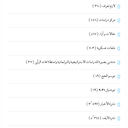
لازم تعرف
(360)
مركز دراسات
(186)
مقالات و أراء
(567)
ملفات عسكرية
(703)
منتدى بصيرة للدراسات الاستراتيجية والبرلمانية واستطلاعات الرأى
(37)
موسم الحج
(19)
مونديال 2026
(69)
نشرة الأخبار
(3٬892)
نشرة لايف
(5٬344)