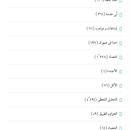
ألف كلمة
(139)
أي خدمة
(361)
إبداعات و مواهب
(71)
احنا في ضهرك
(697)
اقتصاد
(1٬278)
الأجندة
(1)
الأكل
(76)
التحليل اللحظي
(4٬494)
الحزام و الطريق
(59)
الحصاد
(14)