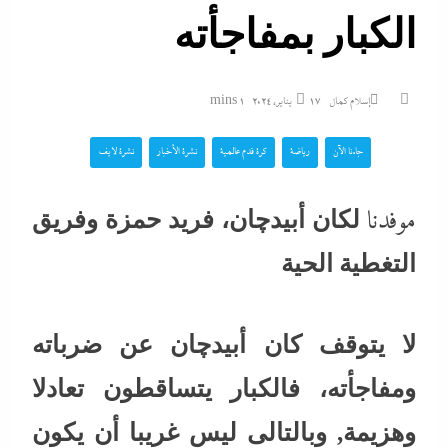
الكبار بمفاجأته
إسلام كمال
17 يناير، 2024
1 mins
جاءنا الآن
رياضة
كرة قدم عالمية
نشرة الأخبار
نشرة لايف
موفدنا
لكان أبيدچان، فريد حمزة وفريق
التغطية الحية
لا يتوقف كان أبيدچان عن ضرباته
ومفاجأته، فالكبار يتساقطون تعادلا
وهزيمة, وبالتالى ليس غريبا أن يكون