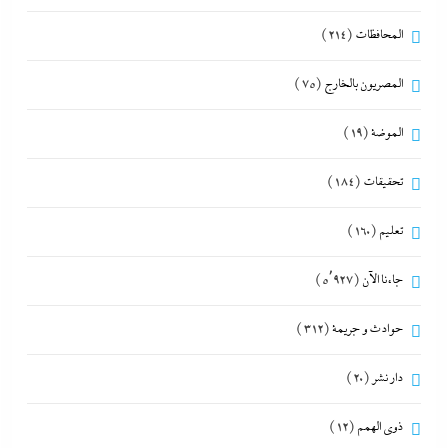
المحافظات
(214)
المصريون بالخارج
(75)
الموضة
(19)
تحقيقات
(184)
تعليم
(160)
جاءنا الآن
(5٬927)
حوادث و جريمة
(312)
دار نشر
(20)
ذوى الهمم
(12)