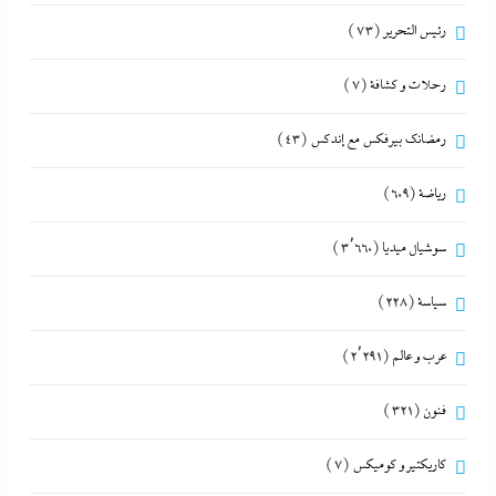
رئيس التحرير
(73)
رحلات و كشافة
(7)
رمضانك بيرفكس مع إندكس
(43)
رياضة
(609)
سوشيال ميديا
(3٬660)
سياسة
(228)
عرب و عالم
(2٬291)
فنون
(321)
كاريكتير و كوميكس
(7)