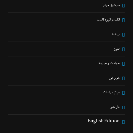
سوشيال ميديا
القناة و البودكاست
رياضة
فنون
حوادث و جريمة
هو و هي
مركز دراسات
دار نشر
English Edition