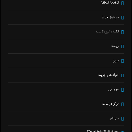
الخدمة الناطقة
سوشيال ميديا
القناة و البودكاست
رياضة
فنون
حوادث و جريمة
هو و هي
مركز دراسات
دار نشر