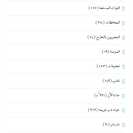
القوات المسلحة
(117)
المحافظات
(214)
المصريون بالخارج
(75)
الموضة
(19)
تحقيقات
(183)
تعليم
(159)
جاءنا الآن
(5٬921)
حوادث و جريمة
(312)
دار نشر
(20)