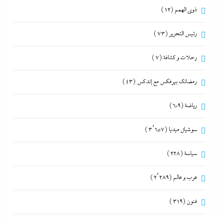
ذوى الهمم
(12)
رئيس التحرير
(73)
رحلات و كشافة
(7)
رمضانك بيرفكس مع إندكس
(43)
رياضة
(609)
سوشيال ميديا
(3٬657)
سياسة
(228)
عرب و عالم
(2٬289)
فنون
(319)