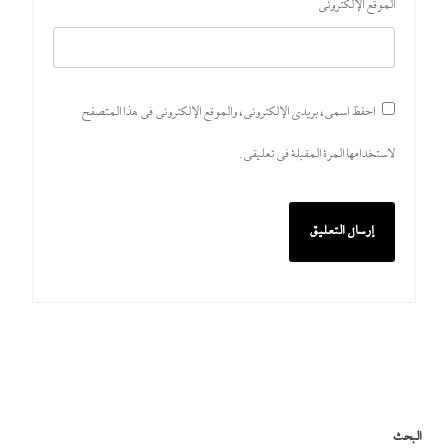
الموقع الإلكتروني
احفظ اسمي، بريدي الإلكتروني، والموقع الإلكتروني في هذا المتصفح
لاستخدامها المرة المقبلة في تعليقي.
ما حذرنا منه يحدث: اشتباكات عنيفة لليوم الرابع بين
الجيش الإثيوبي وقوات تيجراي..ونظام آبي أحمد يرتعب
6 أغسطس، 2026
مدبولي:”مخزون مصر يكفي سنة كاملة”..وارتفاع قياسي
في الاحتياطي الأجنبي رغم توترات هرمز
البحث