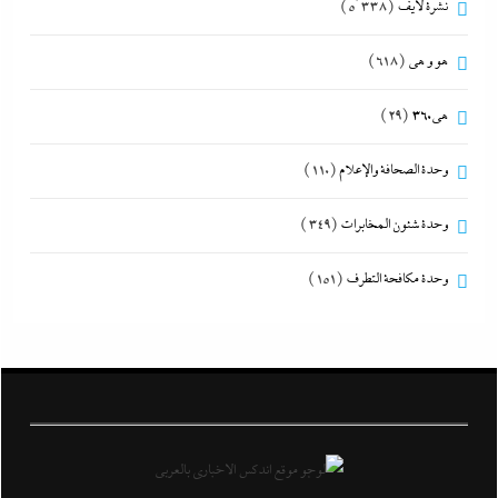
نشرة لايف
(5٬338)
هو و هي
(618)
هى360
(29)
وحدة الصحافة والإعلام
(110)
وحدة شئون المخابرات
(349)
وحدة مكافحة التطرف
(151)