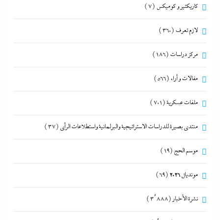
كاريكتير و كوميكس
(7)
لازم تعرف
(360)
مركز دراسات
(186)
مقالات و أراء
(566)
ملفات عسكرية
(701)
منتدى بصيرة للدراسات الاستراتيجية والبرلمانية واستطلاعات الرأى
(37)
موسم الحج
(19)
مونديال 2026
(69)
نشرة الأخبار
(3٬888)