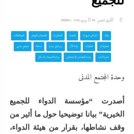
للجميع
فريق التحرير
29 يونيو، 2026
1 mins
إنقاذ
احنا في ضهرك
اقتصاد
الحكومة
الصحة و الجمال
المحافظات
تحقيقات
تغطيات
جاءنا الآن
سوشيال ميديا
صناعة
مجتمع مدني
نشرة لايف
وزارة التضامن الإجتماعي
وزارة الصحة و السكان
وحدة المجتمع المدنى
أصدرت “مؤسسة الدواء للجميع
الخيرية” بيانا توضيحيا حول ما أثير من
وقف نشاطها، بقرار من هيئة الدواء،