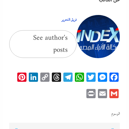
فريق التحرير
See author's
posts
erest
inkedIn
Copy
Threads
Telegram
WhatsApp
Messenger
Twitter
Facebook
Link
Print
Email
Gmail
الوسوم