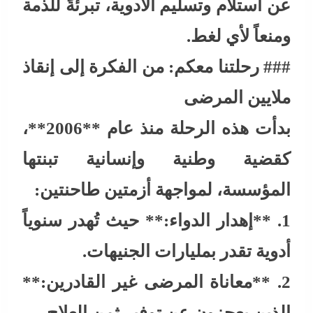
عن استلام وتسليم الأدوية، تبرئةً للذمة
ومنعاً لأي لغط.
### رحلتنا معكم: من الفكرة إلى إنقاذ
ملايين المرضى
بدأت هذه الرحلة منذ عام **2006**،
كقضية وطنية وإنسانية تبنتها
المؤسسة، لمواجهة أزمتين طاحنتين:
1. **إهدار الدواء:** حيث تُهدر سنوياً
أدوية تقدر بمليارات الجنيهات.
2. **معاناة المرضى غير القادرين:**
الذين يعجزون عن توفير ثمن العلاج.