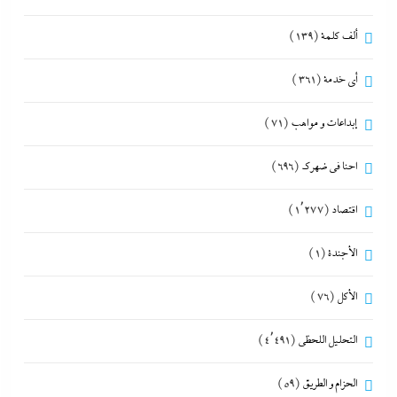
ألف كلمة
(139)
أي خدمة
(361)
إبداعات و مواهب
(71)
احنا في ضهرك
(696)
اقتصاد
(1٬277)
الأجندة
(1)
الأكل
(76)
التحليل اللحظي
(4٬491)
الحزام و الطريق
(59)