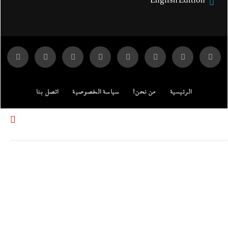
English Edition
الرئيسية
من نحن!
سياسة الخصوصية
اتصل بنا
ENGLISH EDITION
مركز الدراسات
جميع الحقوق محفوظة لموقع إندكس: وكالة الانباء المصرية.