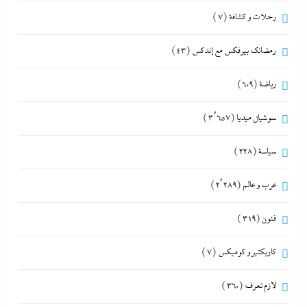
رحلات و كشافة
(7)
رمضانك بيرفكس مع إندكس
(43)
رياضة
(609)
سوشيال ميديا
(3٬657)
سياسة
(228)
عرب و عالم
(2٬289)
فنون
(319)
كاريكتير و كوميكس
(7)
لازم تعرف
(360)