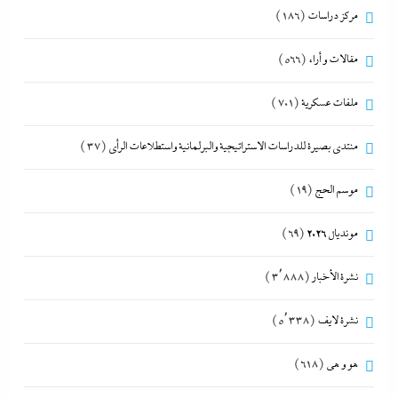
مركز دراسات
(186)
مقالات و أراء
(566)
ملفات عسكرية
(701)
منتدى بصيرة للدراسات الاستراتيجية والبرلمانية واستطلاعات الرأى
(37)
موسم الحج
(19)
مونديال 2026
(69)
نشرة الأخبار
(3٬888)
نشرة لايف
(5٬338)
هو و هي
(618)