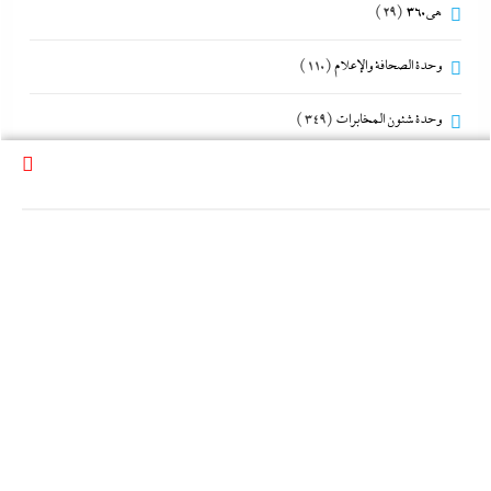
هى360
(29)
وحدة الصحافة والإعلام
(110)
وحدة شئون المخابرات
(349)
وحدة مكافحة التطرف
(151)
الرئيس
القوات المسلحة