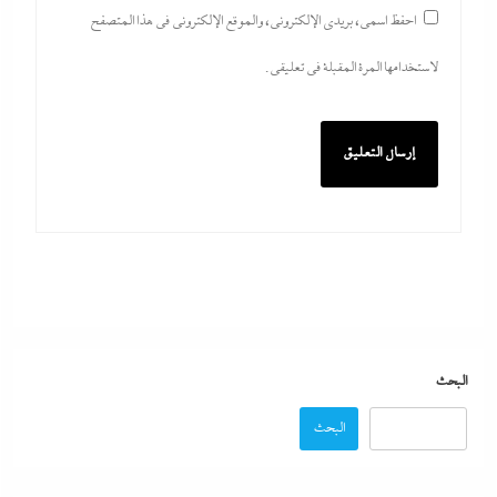
احفظ اسمي، بريدي الإلكتروني، والموقع الإلكتروني في هذا المتصفح
لاستخدامها المرة المقبلة في تعليقي.
ما حذرنا منه يحدث: اشتباكات عنيفة لليوم الرابع بين
الجيش الإثيوبي وقوات تيجراي..ونظام آبي أحمد يرتعب
6 أغسطس، 2026
مدبولي:”مخزون مصر يكفي سنة كاملة”..وارتفاع قياسي
في الاحتياطي الأجنبي رغم توترات هرمز
البحث
6 أغسطس، 2026
البحث
تفاصيل الاتفاق العُماني-الإيراني المرتقب لإدارة الملاحة