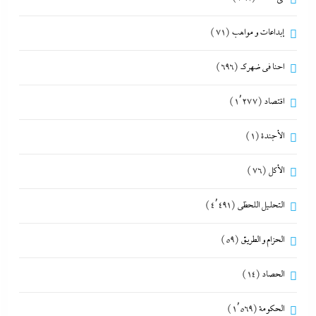
إبداعات و مواهب
(71)
احنا في ضهرك
(696)
اقتصاد
(1٬277)
الأجندة
(1)
الأكل
(76)
التحليل اللحظي
(4٬491)
الحزام و الطريق
(59)
الحصاد
(14)
الحكومة
(1٬569)