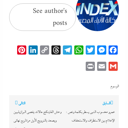
See author's
posts
erest
inkedIn
Copy
Threads
Telegram
WhatsApp
Messenger
Twitter
Facebook
Link
Print
Email
Gmail
الوسوم
تصفّح
السابق
التالي
المقالات
عمرو محسوب النبي يسطر بكلمة ونص :
وحش الفاينكج هالاند يقصي البرازيليين
الإعلام بين الاستظراف والاستخفاف
ويصعد بالنرويج لأول مرة لربع نهائي