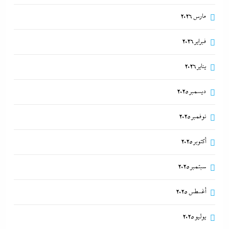
ألبوم صور: شيرين تشعل بورتو جولف العلمين بـ”يالهوى
مارس 2026
وحشتونى” وتقنية 3D Mapping لأول مرة
8 أغسطس، 2026
فبراير 2026
يناير 2026
محمد شاهين يسطر من غزة: موازين الهدنة على ضوء
خارطة ميلادينوف
ديسمبر 2025
8 أغسطس، 2026
نوفمبر 2025
“دكتوراه فخرية يابانية لوزير التعليم”..تكريم مستحق أم
أكتوبر 2025
شهادة تجميل لفشل عبداللطيف؟
سبتمبر 2025
8 أغسطس، 2026
أغسطس 2025
يوليو 2025