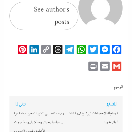
See author's
posts
erest
inkedIn
Copy
Threads
Telegram
WhatsApp
Messenger
Twitter
Facebook
Link
Print
Email
Gmail
الوسوم
تصفّح
السابق
التالي
المقالات
المفاجأة: الاحصاءات لبرشلونة..والنقاط
وصف تفصيلى لتطورات حرب إبادة غزة
لريال مدريد
.. سياسيا وحياتيا وعسكريا..وسط صمت
الأنظمة وغضب الشعوب