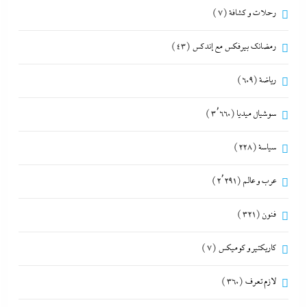
رحلات و كشافة
(7)
رمضانك بيرفكس مع إندكس
(43)
رياضة
(609)
سوشيال ميديا
(3٬660)
سياسة
(228)
عرب و عالم
(2٬291)
فنون
(321)
كاريكتير و كوميكس
(7)
لازم تعرف
(360)