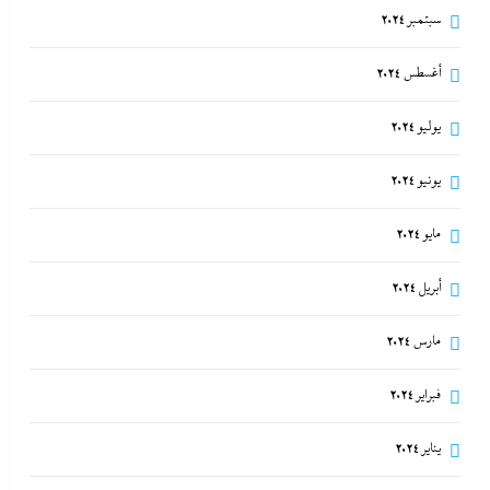
سبتمبر 2024
أغسطس 2024
ألبوم صور: شيرين تشعل بورتو جولف العلمين بـ”يالهوى
وحشتونى” وتقنية 3D Mapping لأول مرة
يوليو 2024
8 أغسطس، 2026
يونيو 2024
مايو 2024
أبريل 2024
مارس 2024
فبراير 2024
يناير 2024