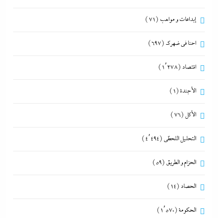
إبداعات و مواهب
(71)
احنا في ضهرك
(697)
اقتصاد
(1٬278)
الأجندة
(1)
الأكل
(76)
التحليل اللحظي
(4٬494)
الحزام و الطريق
(59)
الحصاد
(14)
الحكومة
(1٬570)