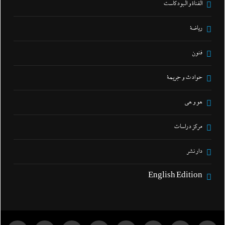
القناة و البودكاست
رياضة
فنون
حوادث و جريمة
هو و هي
مركز دراسات
دار نشر
English Edition