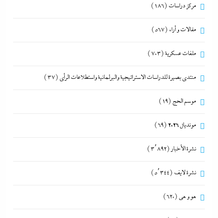
مركز دراسات
(186)
مقالات و أراء
(567)
ملفات عسكرية
(703)
منتدى بصيرة للدراسات الاستراتيجية والبرلمانية واستطلاعات الرأى
(37)
موسم الحج
(19)
مونديال 2026
(69)
نشرة الأخبار
(3٬892)
نشرة لايف
(5٬344)
هو و هي
(620)