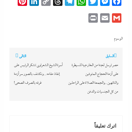
erest
inkedIn
Copy
Threads
Telegram
WhatsApp
Messenger
Twitter
Facebook
Link
Print
Email
Gmail
الوسوم
تصفّح
السابق
التالي
المقالات
مصر ترسل لجنة من الخارجية للسيطرة
أسرة الشيخ الشعراوي تشكر الرئيس على
على أزمة الحجاج المتوفين
إنقاذ مقامه.. ونكشف بالصور سر أزمة
والتائهين..والجمعة الصلاة على الراحلين
غرقه بالصرف الصحى!
من كل الجنسيات والدفن
اترك تعليقاً