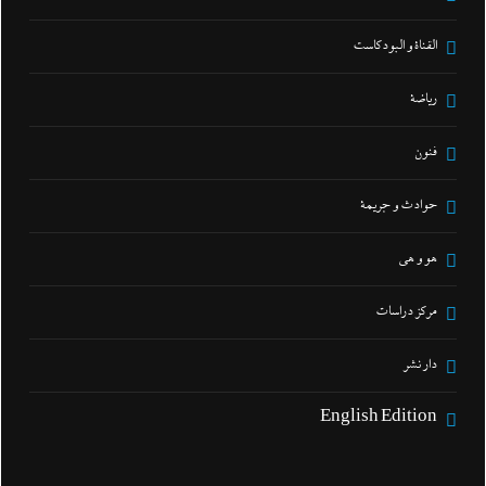
القناة و البودكاست
رياضة
فنون
حوادث و جريمة
هو و هي
مركز دراسات
دار نشر
English Edition