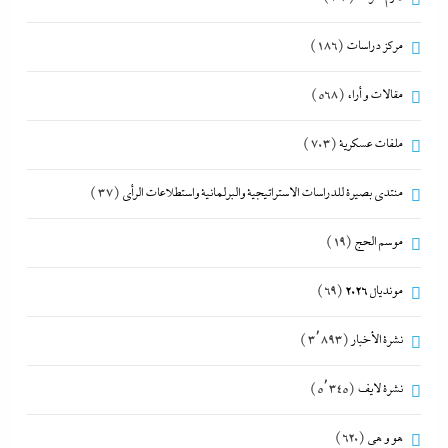
مركز دراسات
(186)
مقالات و أراء
(568)
ملفات عسكرية
(703)
منتدى بصيرة للدراسات الاستراتيجية والبرلمانية واستطلاعات الرأى
(37)
موسم الحج
(19)
مونديال 2026
(69)
نشرة الأخبار
(3٬893)
نشرة لايف
(5٬345)
هو و هي
(620)