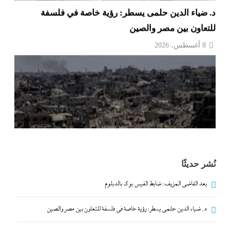
محمد شاهين يسطر من غزة: موازين الهدنة على ضوء
خارطة ميلادينوف
نُشر حديثًا
8 أغسطس، 2026
بعد القاضي المزيف: ضابط الفيس بوك بالدبلوم
د. ضياء الدين حلمى يسطر: رؤية خاصة في فلسفة للتعاون بين مصر والصين