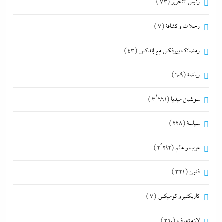
رئيس التحرير
(73)
رحلات و كشافة
(7)
رمضانك بيرفكس مع إندكس
(43)
رياضة
(609)
سوشيال ميديا
(3٬661)
سياسة
(228)
عرب و عالم
(2٬292)
فنون
(321)
كاريكتير و كوميكس
(7)
لازم تعرف
(360)