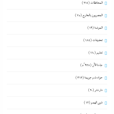
المحافظات
(214)
المصريون بالخارج
(75)
الموضة
(19)
تحقيقات
(184)
تعليم
(160)
جاءنا الآن
(5٬928)
حوادث و جريمة
(312)
دار نشر
(20)
ذوى الهمم
(12)