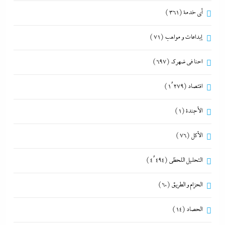
أي خدمة
(361)
إبداعات و مواهب
(71)
احنا في ضهرك
(697)
اقتصاد
(1٬279)
الأجندة
(1)
الأكل
(76)
التحليل اللحظي
(4٬494)
الحزام و الطريق
(60)
الحصاد
(14)