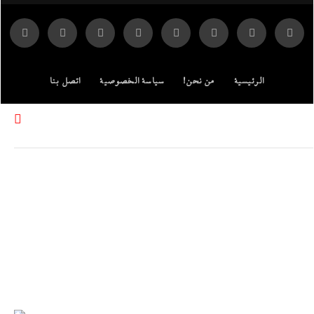
الرئيسية
من نحن!
سياسة الخصوصية
اتصل بنا
ENGLISH EDITION
مركز الدراسات
جميع الحقوق محفوظة لموقع إندكس: وكالة الانباء المصرية.