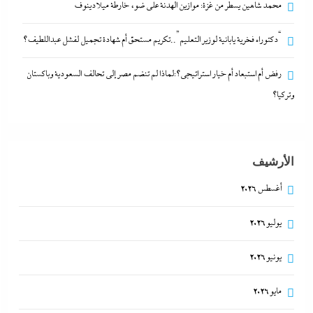
محمد شاهين يسطر من غزة: موازين الهدنة على ضوء خارطة ميلادينوف
“دكتوراه فخرية يابانية لوزير التعليم”..تكريم مستحق أم شهادة تجميل لفشل عبداللطيف؟
رفض أم استبعاد أم خيار استراتيجي؟:لماذا لم تنضم مصر إلى تحالف السعودية وباكستان
وتركيا؟
“دكتوراه فخرية يابانية لوزير التعليم”..تكريم مستحق أم
شهادة تجميل لفشل عبداللطيف؟
8 أغسطس، 2026
الأرشيف
أغسطس 2026
يوليو 2026
يونيو 2026
مايو 2026