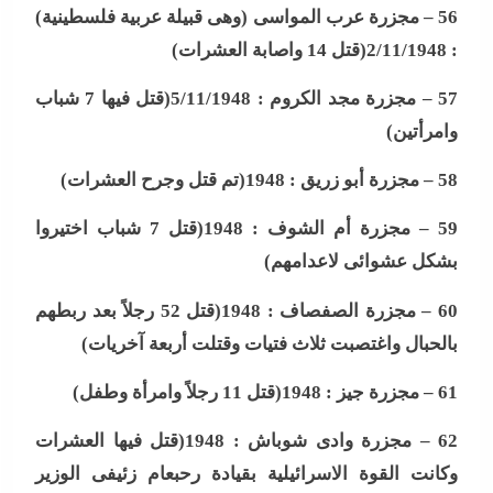
56 –
مجزرة عرب المواسى (وهى قبيلة عربية فلسطينية)
: 2/11/1948(قتل 14 واصابة العشرات
)
57 –
مجزرة مجد الكروم : 5/11/1948(قتل فيها 7 شباب
وامرأتين
)
58 –
مجزرة أبو زريق : 1948(تم قتل وجرح العشرات
)
59 –
مجزرة أم الشوف : 1948(قتل 7 شباب اختيروا
بشكل عشوائى لاعدامهم
)
60 –
مجزرة الصفصاف : 1948(قتل 52 رجلاً بعد ربطهم
بالحبال واغتصبت ثلاث فتيات وقتلت أربعة آخريات
)
61 –
مجزرة جيز : 1948(قتل 11 رجلاً وامرأة وطفل
)
62 –
مجزرة وادى شوباش : 1948(قتل فيها العشرات
وكانت القوة الاسرائيلية بقيادة رحبعام زئيفى الوزير