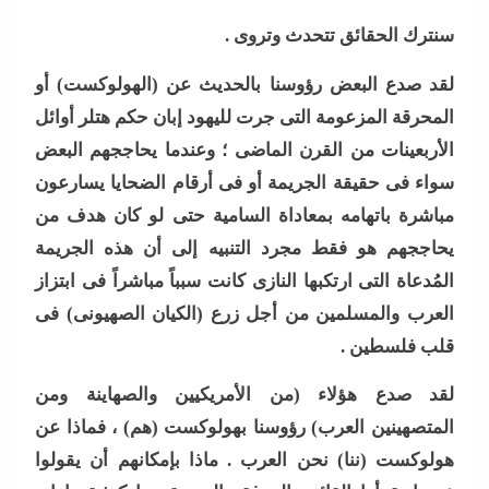
والخطوات وموعد
“إظلام وتعطيش
سنترك الحقائق تتحدث وتروى
.
إعلان...
وشلل”..ناشط من
لقد صدع البعض رؤوسنا بالحديث عن (الهولوكست) أو
“أرض الصومال”
المحرقة المزعومة التى جرت لليهود إبان حكم هتلر أوائل
يهدد مصر بحلف
الأربعينات من القرن الماضى ؛ وعندما يحاججهم البعض
إسرائيلي...
4 مساعدين جدد و9
سواء فى حقيقة الجريمة أو فى أرقام الضحايا يسارعون
مديرى أمن و7
مباشرة باتهامه بمعاداة السامية حتى لو كان هدف من
مديرى إدارات:
يحاججهم هو فقط مجرد التنبيه إلى أن هذه الجريمة
تفاصيل...
“مش إحنا
المُدعاة التى ارتكبها النازى كانت سبباً مباشراً فى ابتزاز
الفراعنة”؟ غضب
العرب والمسلمين من أجل زرع (الكيان الصهيونى) فى
مصري عارم بعد
قلب فلسطين
.
هذيان “مستشار
“خناقات الساحل
أممي”...
والشواطئ”
لقد صدع هؤلاء (من الأمريكيين والصهاينة ومن
تشتعل..عمرو
المتصهينين العرب) رؤوسنا بهولوكست (هم) ، فماذا عن
الشوبكي: المال فوق
هولوكست (ننا) نحن العرب . ماذا بإمكانهم أن يقولوا
القانون والأزمة