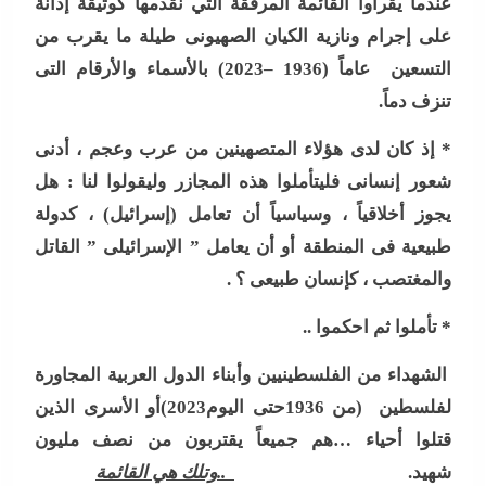
عندما يقرأوا القائمة المرفقة التي نقدمها كوثيقة إدانة
بأرشفة ورقمنة تراث
أكبر...
على إجرام ونازية الكيان الصهيونى طيلة ما يقرب من
الإذاعة والتلفزيون:
التسعين عاماً (1936 –2023) بالأسماء والأرقام التى
الرئيس يبحث حماية
تنزف دماً
.
أهم الأصول...
*
إذ كان لدى هؤلاء المتصهينين من عرب وعجم ، أدنى
شعور إنسانى فليتأملوا هذه المجازر وليقولوا لنا : هل
يجوز أخلاقياً ، وسياسياً أن تعامل (إسرائيل) ، كدولة
طبيعية فى المنطقة أو أن يعامل ” الإسرائيلى ” القاتل
والمغتصب ، كإنسان طبيعى ؟
.
*
تأملوا ثم احكموا
..
الشهداء من الفلسطينيين وأبناء الدول العربية المجاورة
لفلسطين (من 1936حتى اليوم2023)أو الأسرى الذين
قتلوا أحياء …هم جميعاً يقتربون من نصف مليون
شهيد.
..وتلك هي القائمة