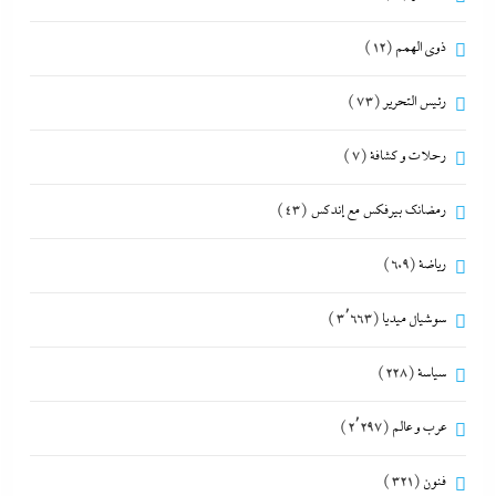
ذوى الهمم
(12)
رئيس التحرير
(73)
رحلات و كشافة
(7)
رمضانك بيرفكس مع إندكس
(43)
رياضة
(609)
سوشيال ميديا
(3٬663)
سياسة
(228)
عرب و عالم
(2٬297)
فنون
(321)