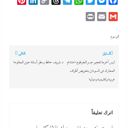
erest
inkedIn
Copy
Threads
Telegram
WhatsApp
Messenger
Twitter
Facebook
Link
Print
Email
Gmail
الوسوم
تصفّح
السابق
التالي
المقالات
ليس أخرها تفجير جسر الخرطوم: احتدام
د.شريف حافظ يسطر: أسئلة حول المقاومة
المعارك في السودان بتحريض أطراف
عربية وإقليمية ودولية
اترك تعليقاً