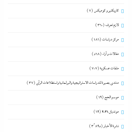
كاريكتير و كوميكس
(7)
لازم تعرف
(360)
مركز دراسات
(186)
مقالات و أراء
(568)
ملفات عسكرية
(707)
منتدى بصيرة للدراسات الاستراتيجية والبرلمانية واستطلاعات الرأى
(37)
موسم الحج
(19)
مونديال 2026
(69)
نشرة الأخبار
(3٬895)