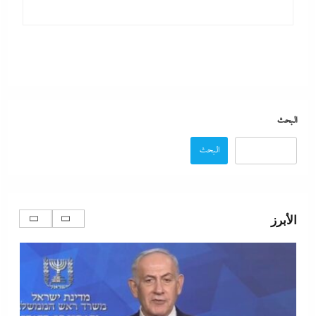
البحث
البحث
نتنياهو يتحدي ترامب ويرفض أى انسحابات قبل النزع التام
لسلاح حماس ولن تكون هناك دولة فلسطينية ولا إيران
الأبرز
نووية
9 أغسطس، 2026