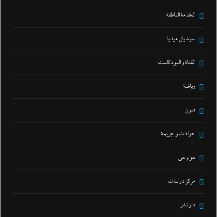
الخدمة الناطقة
سوشيال ميديا
القناة و البودكاست
رياضة
فنون
حوادث و جريمة
هو و هي
مركز دراسات
دار نشر