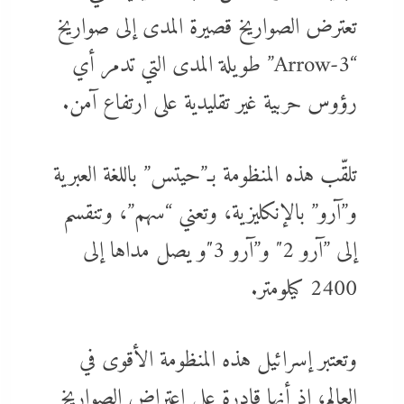
تعترض الصواريخ قصيرة المدى إلى صواريخ
“Arrow-3” طويلة المدى التي تدمر أي
رؤوس حربية غير تقليدية على ارتفاع آمن.
تلقّب هذه المنظومة بـ”حيتس” باللغة العبرية
و”آرو” بالإنكليزية، وتعني “سهم”، وتنقسم
إلى ”آرو 2″ و”آرو 3″و يصل مداها إلى
2400 كيلومتر.
وتعتبر إسرائيل هذه المنظومة الأقوى في
العالم، إذ أنها قادرة على اعتراض الصواريخ