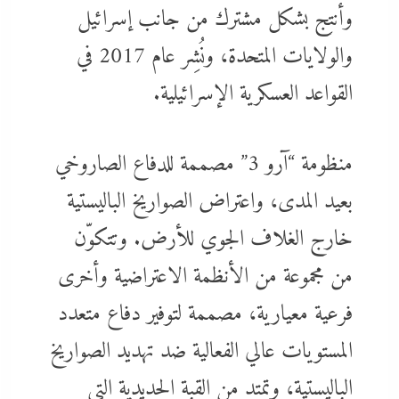
وأنتِج بشكل مشترك من جانب إسرائيل
والولايات المتحدة، ونُشِر عام 2017 في
القواعد العسكرية الإسرائيلية.
منظومة “آرو 3” مصممة للدفاع الصاروخي
بعيد المدى، واعتراض الصواريخ الباليستية
خارج الغلاف الجوي للأرض. وتتكوّن
من مجموعة من الأنظمة الاعتراضية وأخرى
فرعية معيارية، مصممة لتوفير دفاع متعدد
المستويات عالي الفعالية ضد تهديد الصواريخ
الباليستية، وتمتد من القبة الحديدية التي