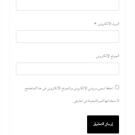
مصر تتجه لإسناد تطوير “الجفيرة” بالساحل الشمالي
لمستثمر إماراتي بقيمة 135 مليار جنيه
9 أغسطس، 2026
البريد الإلكتروني
*
الموقع الإلكتروني
احفظ اسمي، بريدي الإلكتروني، والموقع الإلكتروني في هذا المتصفح
لاستخدامها المرة المقبلة في تعليقي.
ألبوم صور: هشام عباس وصابرين النجيلى يشعلان صيف
بتروسبورت
9 أغسطس، 2026