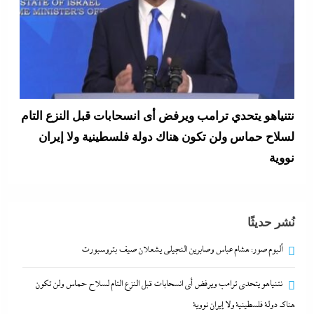
المستشار أحمد سلام خبير الشئون الصينية يكشف لوحدة
الحزام والطريق بـ”إندكس” تفاصيل تصعيد شراكة
القاهرة وبكين
9 أغسطس، 2026
نُشر حديثًا
ألبوم صور: هشام عباس وصابرين النجيلى يشعلان صيف بتروسبورت
نتنياهو يتحدي ترامب ويرفض أى انسحابات قبل النزع التام لسلاح حماس ولن تكون
هناك دولة فلسطينية ولا إيران نووية