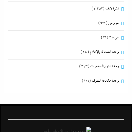
نشرة لايف
(5٬352)
هو و هي
(621)
هى360
(29)
وحدة الصحافة والإعلام
(110)
وحدة شئون المخابرات
(353)
وحدة مكافحة التطرف
(151)