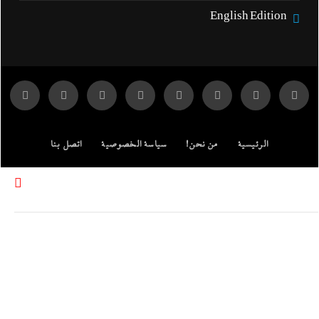
English Edition
الرئيسية
من نحن!
سياسة الخصوصية
اتصل بنا
ENGLISH EDITION
مركز الدراسات
جميع الحقوق محفوظة لموقع إندكس: وكالة الانباء المصرية.