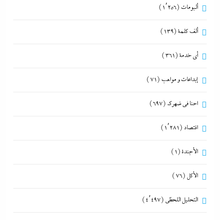
ألبومات
(1٬256)
ألف كلمة
(139)
أي خدمة
(361)
إبداعات و مواهب
(71)
احنا في ضهرك
(697)
اقتصاد
(1٬281)
الأجندة
(1)
الأكل
(76)
التحليل اللحظي
(4٬497)