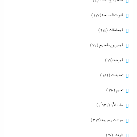
القناة و البودكاست
(4)
القوات المسلحة
(117)
المحافظات
(214)
المصريون بالخارج
(75)
الموضة
(19)
تحقيقات
(184)
تعليم
(160)
جاءنا الآن
(5٬934)
حوادث و جريمة
(312)
دار نشر
(20)