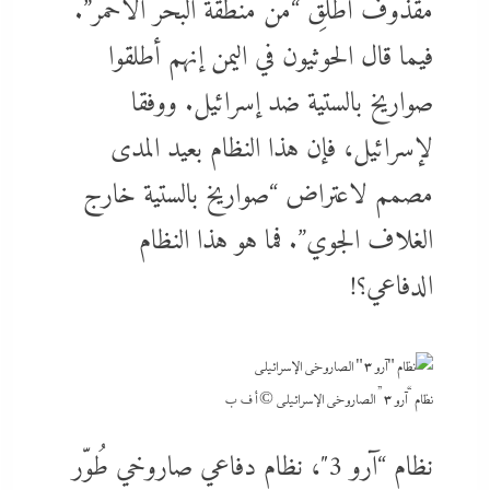
مقذوف أُطلِق “من منطقة البحر الأحمر”.
فيما قال الحوثيون في اليمن إنهم أطلقوا
صواريخ بالستية ضد إسرائيل. ووفقا
لإسرائيل، فإن هذا النظام بعيد المدى
مصمم لاعتراض “صواريخ بالستية خارج
الغلاف الجوي”. فما هو هذا النظام
الدفاعي؟!
نظام “آرو 3” الصاروخي الإسرائيلي
© أ ف ب
نظام “آرو 3″، نظام دفاعي صاروخي طُوّر