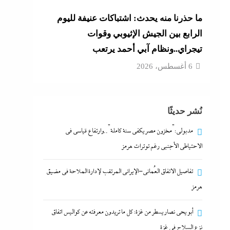
ما حذرنا منه يحدث: اشتباكات عنيفة لليوم
الرابع بين الجيش الإثيوبي وقوات
تيجراي..ونظام آبي أحمد يرتعب
6 أغسطس، 2026
نُشر حديثًا
مدبولي:”مخزون مصر يكفي سنة كاملة”..وارتفاع قياسي في
الاحتياطي الأجنبي رغم توترات هرمز
تفاصيل الاتفاق العُماني-الإيراني المرتقب لإدارة الملاحة في مضيق
هرمز
أبو يحى نصار يسطر من غزة: كل ما تريدون معرفته عن كواليس اتفاق
نزع السلاح في غزة