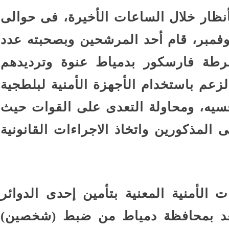
نظار خلال الساعات الأخيرة، فى حوالى
اعة 11:30 مساء الإثنين 24 نوفمبر، قام أحد المرشحين وبصحبته عدد
رطة فارسكور بدمياط عنوة وترديدهم
عم باستخدام الأجهزة الأمنية لبلطجية
افسيه، ومحاولة التعدى على القوات حيث
المذكورين واتخاذ الاجراءات القانونية
 الأمنية المعنية بتأمين إحدى الدوائر
عد بمحافظة دمياط من ضبط (شخصين)