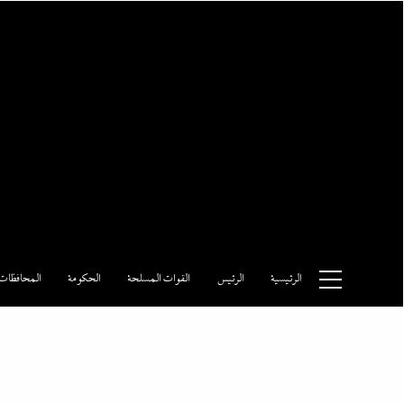
Ski
t
conten
وكالة الأنباء المصرية
الرئيسية
الرئيس
القوات المسلحة
الحكومة
المحافظات