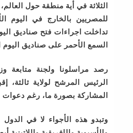
الثلاثة في أية منطقة حول العالم، ف
للمصريين بالخارج في اليوم ال
تداخلت اجراءات فتح صناديق الي
السمع الأحمر على صناديق اليوم 
رصد مراسلونا ولجنة متابعة وز
الرئيس المرشح لولاية ثالثة، إق
المشاركة بصورة ما، رغم دعوات 
وتبدو هذه الأجواء لا في الدول ا
والأسيوية والإفريقية واللاتينية أيض