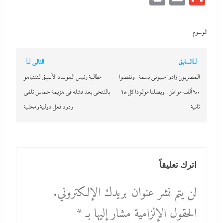
الوسوم
تصفّح
السابق
التالي
المقالات
المصريون زادوا مليونى نسمة..ونقصوا
مطالبة رئيس الموساد الأسبق لنتنياهو
600 ألف مواطن..ويصلنا مولودا كل 15
بالتنحى بعد فشله في هزيمة حماس تلقي
ثانية
ردود فعل دولية ومحلية
اترك تعليقاً
لن يتم نشر عنوان بريدك الإلكتروني.
الحقول الإلزامية مشار إليها بـ
*