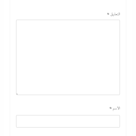
التعليق
*
الاسم
*
ما حذرنا منه يحدث: اشتباكات عنيفة لليوم الرابع بين
الجيش الإثيوبي وقوات تيجراي..ونظام آبي أحمد يرتعب