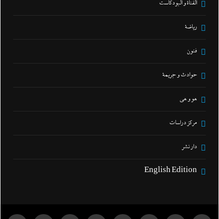
القناة و البودكاست
رياضة
فنون
حوادث و جريمة
هو و هي
مركز دراسات
دار نشر
English Edition