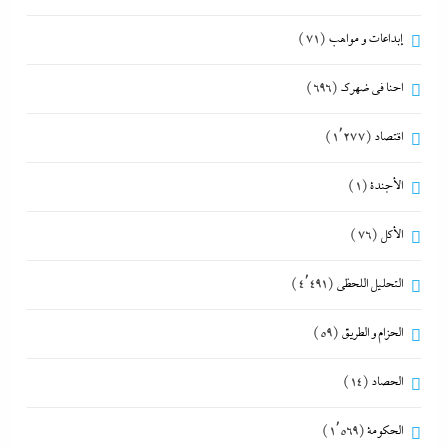
إبداعات و مواهب
(71)
احنا في ضهرك
(696)
اقتصاد
(1٬277)
الأجندة
(1)
الأكل
(76)
التحليل اللحظي
(4٬491)
الحزام و الطريق
(59)
الحصاد
(14)
الحكومة
(1٬569)