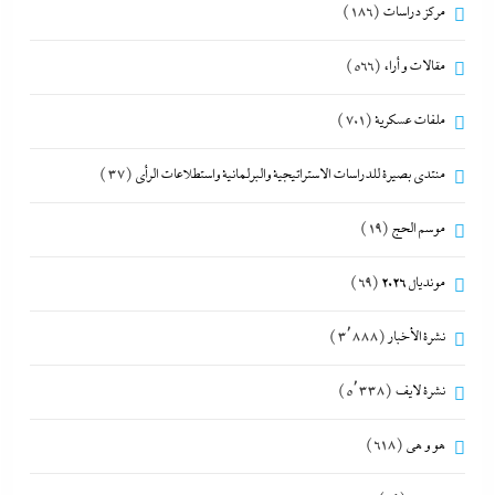
مركز دراسات
(186)
مقالات و أراء
(566)
ملفات عسكرية
(701)
منتدى بصيرة للدراسات الاستراتيجية والبرلمانية واستطلاعات الرأى
(37)
موسم الحج
(19)
مونديال 2026
(69)
نشرة الأخبار
(3٬888)
نشرة لايف
(5٬338)
هو و هي
(618)