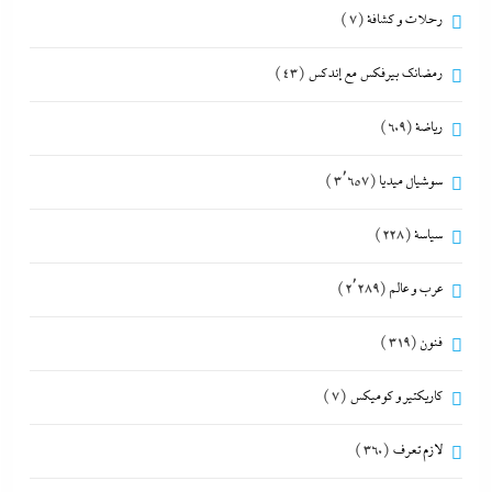
رحلات و كشافة
(7)
رمضانك بيرفكس مع إندكس
(43)
رياضة
(609)
سوشيال ميديا
(3٬657)
سياسة
(228)
عرب و عالم
(2٬289)
فنون
(319)
كاريكتير و كوميكس
(7)
لازم تعرف
(360)