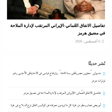
أبو يحى نصار يسطر من غزة: كل ما تريدون معرفته عن
كواليس اتفاق نزع السلاح في غزة
6 أغسطس، 2026
نُشر حديثًا
مدبولي:”مخزون مصر يكفي سنة كاملة”..وارتفاع قياسي في الاحتياطي الأجنبي رغم
توترات هرمز
تفاصيل الاتفاق العُماني-الإيراني المرتقب لإدارة الملاحة في مضيق هرمز
أبو يحى نصار يسطر من غزة: كل ما تريدون معرفته عن كواليس اتفاق نزع السلاح في غزة