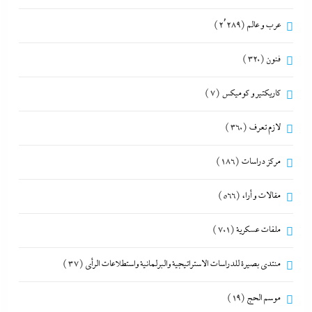
عرب و عالم
(2٬289)
فنون
(320)
كاريكتير و كوميكس
(7)
لازم تعرف
(360)
مركز دراسات
(186)
مقالات و أراء
(566)
ملفات عسكرية
(701)
منتدى بصيرة للدراسات الاستراتيجية والبرلمانية واستطلاعات الرأى
(37)
موسم الحج
(19)