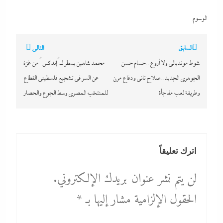
الوسوم
تصفّح
السابق
التالي
المقالات
شوط مونديالى ولا أروع..حسام حسن
محمد شاهين يسطر لـ”إندكس” من غزة
الجوهرى الجديد..صلاح تانى ودفاع مرن
عن السر في تشجيع فلسطينى القطاع
وطريقة لعب مفاجأة
للمنتخب المصري وسط الجوع والحصار
اترك تعليقاً
لن يتم نشر عنوان بريدك الإلكتروني.
الحقول الإلزامية مشار إليها بـ
*