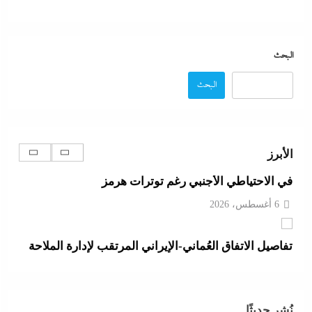
جدل كبير حول كواليس حفل شيرين من الوزن لنسيان
كلمات الأغانى وردود الفعل الغريبة
البحث
6 أغسطس، 2026
البحث
مدبولي:”مخزون مصر يكفي سنة كاملة”..وارتفاع قياسي
في الاحتياطي الأجنبي رغم توترات هرمز
الأبرز
6 أغسطس، 2026
تفاصيل الاتفاق العُماني-الإيراني المرتقب لإدارة الملاحة
في مضيق هرمز
6 أغسطس، 2026
أبو يحى نصار يسطر من غزة: كل ما تريدون معرفته عن
نُشر حديثًا
كواليس اتفاق نزع السلاح في غزة