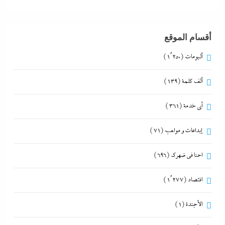
أقسام الموقع
ألبومات
(1٬250)
ألف كلمة
(139)
أي خدمة
(361)
إبداعات و مواهب
(71)
احنا في ضهرك
(696)
اقتصاد
(1٬277)
الأجندة
(1)