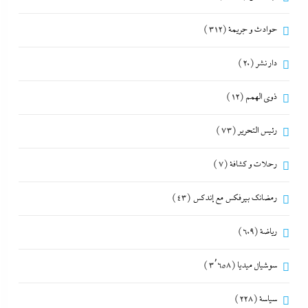
حوادث و جريمة
(312)
دار نشر
(20)
ذوى الهمم
(12)
رئيس التحرير
(73)
رحلات و كشافة
(7)
رمضانك بيرفكس مع إندكس
(43)
رياضة
(609)
سوشيال ميديا
(3٬658)
سياسة
(228)