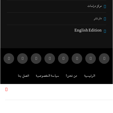
مركز دراسات
دار نشر
English Edition
الرئيسية
من نحن!
سياسة الخصوصية
اتصل بنا
ENGLISH EDITION
مركز الدراسات
جميع الحقوق محفوظة لموقع إندكس: وكالة الانباء المصرية.