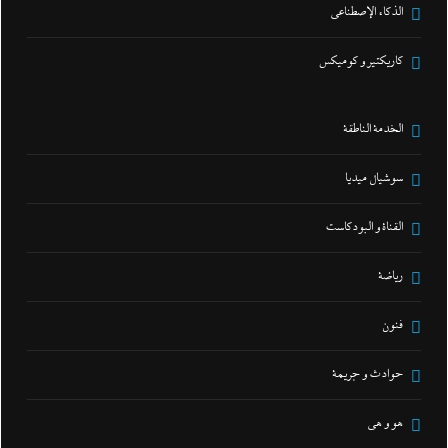
الذكاء الإصطناعي
كاريكتير و كوميكس
الخدمة الناطقة
سوشيال ميديا
القناة و البودكاست
رياضة
فنون
حوادث و جريمة
هو و هي