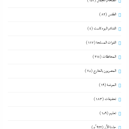
الصحة و الجمال
(152)
الطقس
(82)
القناة و البودكاست
(4)
القوات المسلحة
(117)
المحافظات
(214)
المصريون بالخارج
(75)
الموضة
(19)
تحقيقات
(183)
تعليم
(159)
جاءنا الآن
(5٬922)