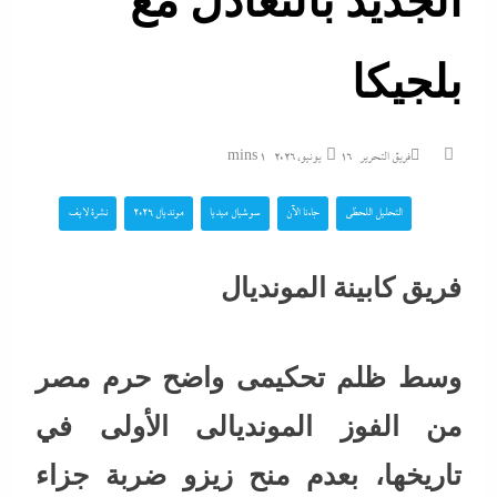
الجديد بالتعادل مع
بلجيكا
فريق التحرير
16 يونيو، 2026
1 mins
التحليل اللحظي
جاءنا الآن
سوشيال ميديا
مونديال 2026
نشرة لايف
فريق كابينة المونديال
وسط ظلم تحكيمى واضح حرم مصر
من الفوز المونديالى الأولى في
تاريخها، بعدم منح زيزو ضربة جزاء