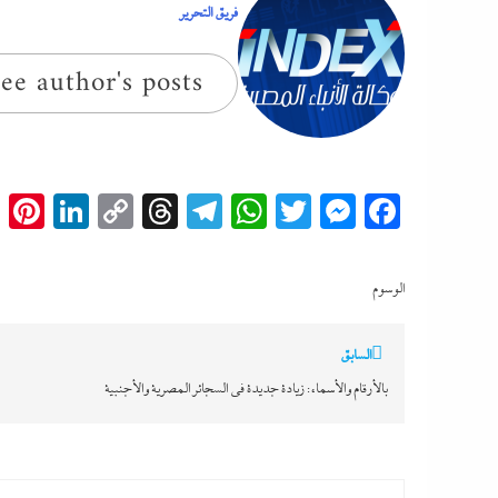
فريق التحرير
ee author's posts
t
edIn
Copy
Threads
Telegram
WhatsApp
Messenger
Twitter
Facebook
Link
الوسوم
تصفّح
السابق
المقالات
بالأرقام والأسماء: زيادة جديدة في السجائر المصرية والأجنبية