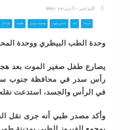
بالداخلية: الرئيس ي
فريق التحرير
1 فبراير، 2026
1 mins
الوزير محمود...
ألبومات
إنقاذ
احنا في ضهرك
تصحيف سوشيال
تغطيات
جاءنا الآن
الشرع يروج للسلام م
وحدة الطب البيطري ووحدة الم
تزامنا مع توسيعها الاحتلال في...
بنصف مليون جنيه..تذ
يصارع طفل صغير الموت بعد هجو
“اللاونج الملكي” في
شيرين تحطم أرقام...
رأس سدر في محافظة جنوب سينا
في الرأس والجسد، استدعت نقله
كل الملفات التى ينا
ونتنياهو الثلاثاء
وأكد مصدر طبي أنه جرى نقل الط
بمجمع الفيروز الطبي بمدينة طور سي