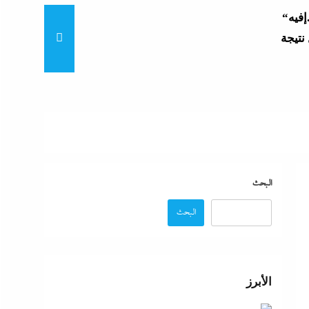
“زغاريد نص الليل للفجر”..إفيه
نتيجة
“إظلام وتعطيش وشلل”..ناشط
د مصر
“مش إحنا الفراعنة”؟ غضب
البحث
البحث
عة
 حماية
الأبرز