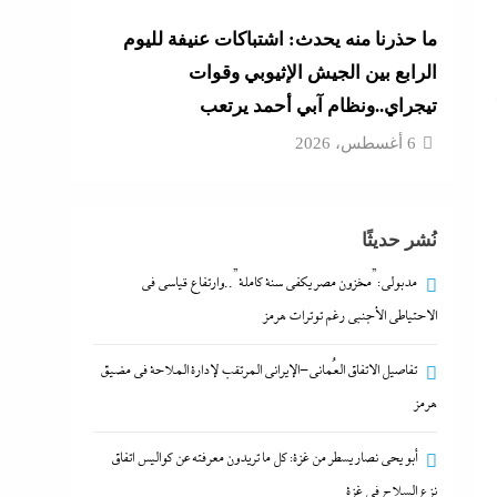
ما حذرنا منه يحدث: اشتباكات عنيفة لليوم
الرابع بين الجيش الإثيوبي وقوات
تيجراي..ونظام آبي أحمد يرتعب
6 أغسطس، 2026
نُشر حديثًا
مدبولي:”مخزون مصر يكفي سنة كاملة”..وارتفاع قياسي في
الاحتياطي الأجنبي رغم توترات هرمز
تفاصيل الاتفاق العُماني-الإيراني المرتقب لإدارة الملاحة في مضيق
هرمز
أبو يحى نصار يسطر من غزة: كل ما تريدون معرفته عن كواليس اتفاق
نزع السلاح في غزة