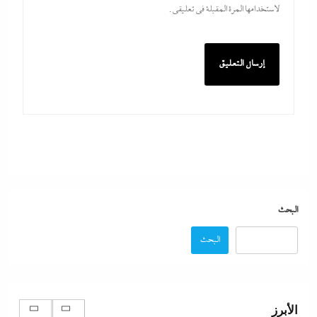
لاستخدامها المرة المقبلة في تعليقي.
بعد واقعة عاملة محل العطور: معركة “الكارنيه” تتصاعد
بين نقابتى الصحفيين والعمال
8 أغسطس، 2026
“دكتوراه فخرية يابانية لوزير التعليم”..تكريم مستحق أم
شهادة تجميل لفشل عبداللطيف؟
البحث
8 أغسطس، 2026
البحث
رفض أم استبعاد أم خيار استراتيجي؟:لماذا لم تنضم مصر
إلى تحالف السعودية وباكستان وتركيا؟
الأبرز