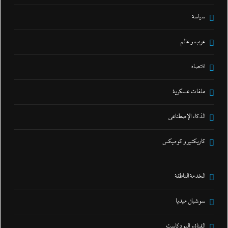
سياسة
عرب و عالم
اقتصاد
ملفات عسكرية
الذكاء الإصطناعي
كاريكتير و كوميكس
الخدمة الناطقة
سوشيال ميديا
القناة و البودكاست