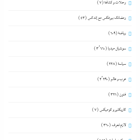
رحلات و كشافة
(7)
رمضانك بيرفكس مع إندكس
(43)
رياضة
(609)
سوشيال ميديا
(3٬660)
سياسة
(228)
عرب و عالم
(2٬290)
فنون
(321)
كاريكتير و كوميكس
(7)
لازم تعرف
(360)