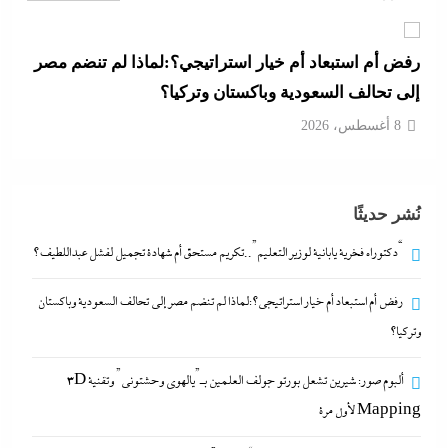
8 أغسطس، 2026
ألبوم صور: شيرين تشعل بورتو جولف العلمين بـ”يالهوى
وحشتونى” وتقنية 3D Mapping لأول مرة
8 أغسطس، 2026
بعد واقعة عاملة محل العطور: معركة “الكارنيه” تتصاعد
نُشر حديثًا
بين نقابتى الصحفيين والعمال
8 أغسطس، 2026
“دكتوراه فخرية يابانية لوزير التعليم”..تكريم مستحق أم شهادة تجميل لفشل عبداللطيف؟
رفض أم استبعاد أم خيار استراتيجي؟:لماذا لم تنضم مصر إلى تحالف السعودية وباكستان
“دكتوراه فخرية يابانية لوزير التعليم”..تكريم مستحق أم
وتركيا؟
شهادة تجميل لفشل عبداللطيف؟
8 أغسطس، 2026
ألبوم صور: شيرين تشعل بورتو جولف العلمين بـ”يالهوى وحشتونى” وتقنية 3D
Mapping لأول مرة
رفض أم استبعاد أم خيار استراتيجي؟:لماذا لم تنضم مصر