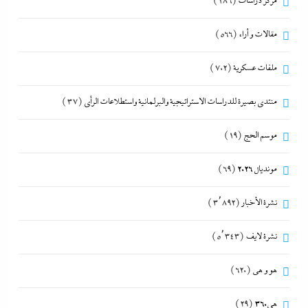
مركز دراسات
(186)
مقالات و أراء
(566)
ملفات عسكرية
(702)
منتدى بصيرة للدراسات الاستراتيجية والبرلمانية واستطلاعات الرأى
(37)
موسم الحج
(19)
مونديال 2026
(69)
نشرة الأخبار
(3٬892)
نشرة لايف
(5٬343)
هو و هي
(620)
هى360
(29)