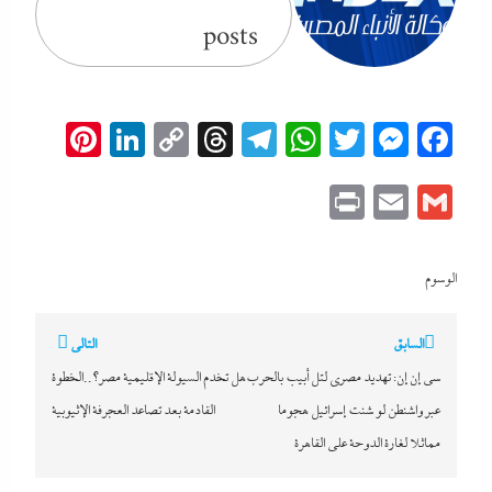
posts
erest
inkedIn
Copy
Threads
Telegram
WhatsApp
Messenger
Twitter
Facebook
Link
Print
Email
Gmail
الوسوم
تصفّح
السابق
التالي
المقالات
سي إن إن: تهديد مصرى لتل أبيب بالحرب
هل تخدم السيولة الإقليمية مصر؟..الخطوة
عبر واشنطن لو شنت إسرائيل هجوما
القادمة بعد تصاعد العجرفة الإثيوبية
مماثلا لغارة الدوحة على القاهرة