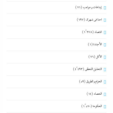
إبداعات و مواهب
(71)
احنا في ضهرك
(697)
اقتصاد
(1٬278)
الأجندة
(1)
الأكل
(76)
التحليل اللحظي
(4٬493)
الحزام و الطريق
(59)
الحصاد
(14)
الحكومة
(1٬570)