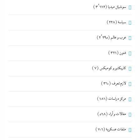
سوشيال ميديا
(3٬662)
سياسة
(228)
عرب و عالم
(2٬295)
فنون
(321)
كاريكتير و كوميكس
(7)
لازم تعرف
(360)
مركز دراسات
(186)
مقالات و أراء
(568)
ملفات عسكرية
(706)