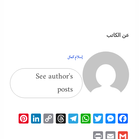
عن الكاتب
إسلام كمال
See author's
posts
erest
inkedIn
Copy
Threads
Telegram
WhatsApp
Messenger
Twitter
Facebook
Link
Print
Email
Gmail