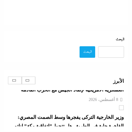
على الصين وروسيا لتوريطهما مباشرة في صراع هرمز
بترقب أمريكي إسرائيلى
8 أغسطس، 2026
مصر تتجه لإسناد تطوير “الجفيرة” بالساحل الشمالي
البحث
لمستثمر إماراتي بقيمة 135 مليار جنيه
البحث
8 أغسطس، 2026
الديد تايم بعد الاستنزاف الإيرانى: تعليمات قاهرة للمصانع
الأبرز
العسكرية الأمريكية لإنقاذ الجيش مع الحرب القادمة
8 أغسطس، 2026
وزير الخارجية التركى يفجرها وسط الصمت المصري:
القاهرة جاية في الطريق..هل تتحول”اتفاقية مكة” لناتو
الشرق الأوسط؟