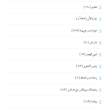
تعليم
(160)
جاءنا الآن
(5٬932)
حوادث و جريمة
(312)
دار نشر
(20)
ذوى الهمم
(12)
رئيس التحرير
(73)
رحلات و كشافة
(7)
رمضانك بيرفكس مع إندكس
(43)
رياضة
(609)