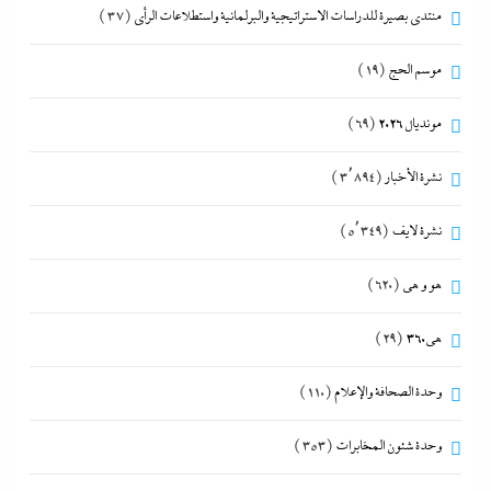
منتدى بصيرة للدراسات الاستراتيجية والبرلمانية واستطلاعات الرأى
(37)
موسم الحج
(19)
مونديال 2026
(69)
نشرة الأخبار
(3٬894)
نشرة لايف
(5٬349)
هو و هي
(620)
هى360
(29)
وحدة الصحافة والإعلام
(110)
وحدة شئون المخابرات
(353)