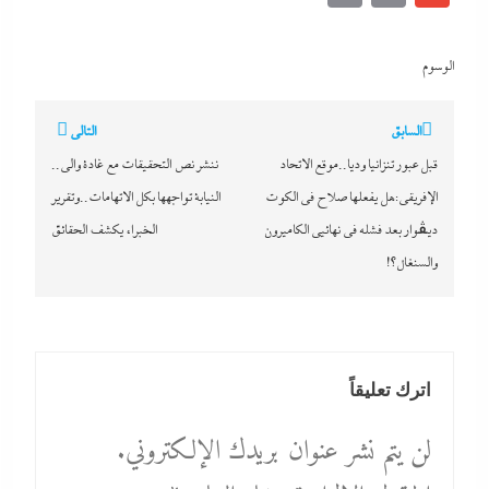
الوسوم
تصفّح
السابق
التالي
المقالات
قبل عبور تنزانيا وديا..موقع الاتحاد
ننشر نص التحقيقات مع غادة والى..
الإفريقي:هل يفعلها صلاح فى الكوت
النيابة تواجهها بكل الاتهامات..وتقرير
ديڤوار بعد فشله فى نهائيى الكاميرون
الخبراء يكشف الحقائق
والسنغال؟!
اترك تعليقاً
لن يتم نشر عنوان بريدك الإلكتروني.