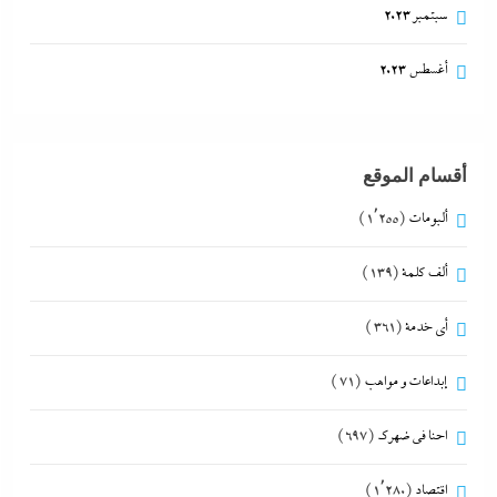
سبتمبر 2023
أغسطس 2023
أقسام الموقع
ألبومات
(1٬255)
ألف كلمة
(139)
أي خدمة
(361)
إبداعات و مواهب
(71)
احنا في ضهرك
(697)
اقتصاد
(1٬280)