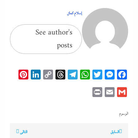
إسلام كمال
See author's
posts
erest
inkedIn
Copy
Threads
Telegram
WhatsApp
Messenger
Twitter
Facebook
Link
Print
Email
Gmail
الوسوم
تصفّح
السابق
التالي