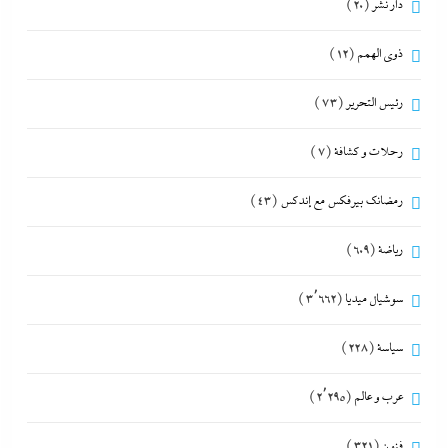
دار نشر
(20)
ذوى الهمم
(12)
رئيس التحرير
(73)
رحلات و كشافة
(7)
رمضانك بيرفكس مع إندكس
(43)
رياضة
(609)
سوشيال ميديا
(3٬662)
سياسة
(228)
عرب و عالم
(2٬295)
فنون
(321)