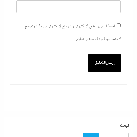
احفظ اسمي، بريدي الإلكتروني، والموقع الإلكتروني في هذا المتصفح
لاستخدامها المرة المقبلة في تعليقي.
اتهامات مخابراتية غربية: إيران تعرض “صفقة مضيق”
على الصين وروسيا لتوريطهما مباشرة في صراع هرمز
بترقب أمريكي إسرائيلى
8 أغسطس، 2026
مصر تتجه لإسناد تطوير “الجفيرة” بالساحل الشمالي
البحث
لمستثمر إماراتي بقيمة 135 مليار جنيه