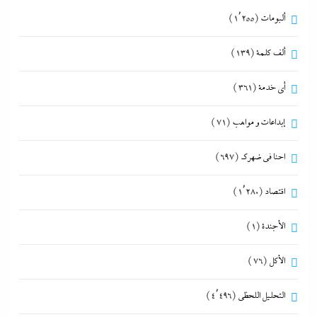
ألبومات
(1٬255)
ألف كلمة
(139)
أي خدمة
(361)
إبداعات و مواهب
(71)
احنا في ضهرك
(697)
اقتصاد
(1٬280)
الأجندة
(1)
الأكل
(76)
التحليل اللحظي
(4٬496)