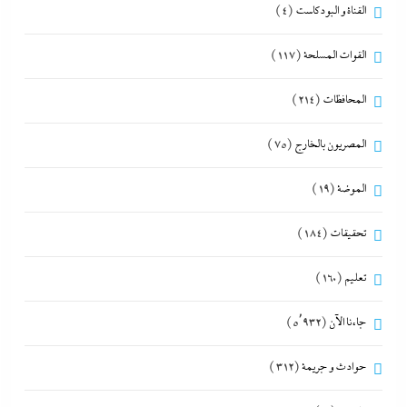
القناة و البودكاست
(4)
القوات المسلحة
(117)
المحافظات
(214)
المصريون بالخارج
(75)
الموضة
(19)
تحقيقات
(184)
تعليم
(160)
جاءنا الآن
(5٬932)
حوادث و جريمة
(312)