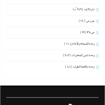
نشرة لايف
(5٬349)
هو و هي
(620)
هى360
(29)
وحدة الصحافة والإعلام
(110)
وحدة شئون المخابرات
(353)
وحدة مكافحة التطرف
(151)