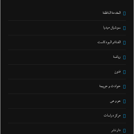
الخدمة الناطقة
سوشيال ميديا
القناة و البودكاست
رياضة
فنون
حوادث و جريمة
هو و هي
مركز دراسات
دار نشر