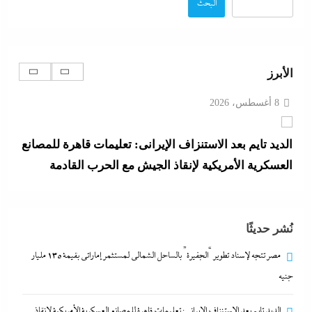
البحث
8 أغسطس، 2026
الديد تايم بعد الاستنزاف الإيرانى: تعليمات قاهرة للمصانع
الأبرز
العسكرية الأمريكية لإنقاذ الجيش مع الحرب القادمة
8 أغسطس، 2026
وزير الخارجية التركى يفجرها وسط الصمت المصري:
القاهرة جاية في الطريق..هل تتحول”اتفاقية مكة” لناتو
الشرق الأوسط؟
8 أغسطس، 2026
نُشر حديثًا
اتهامات مخابراتية غربية: إيران تعرض “صفقة مضيق”
مصر تتجه لإسناد تطوير “الجفيرة” بالساحل الشمالي لمستثمر إماراتي بقيمة 135 مليار
على الصين وروسيا لتوريطهما مباشرة في صراع هرمز
جنيه
بترقب أمريكي إسرائيلى
الديد تايم بعد الاستنزاف الإيرانى: تعليمات قاهرة للمصانع العسكرية الأمريكية لإنقاذ