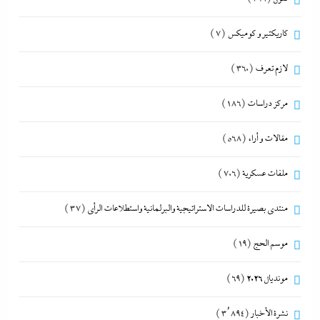
كاريكتير و كوميكس
(7)
لازم تعرف
(360)
مركز دراسات
(186)
مقالات و أراء
(568)
ملفات عسكرية
(706)
منتدى بصيرة للدراسات الاستراتيجية والبرلمانية واستطلاعات الرأى
(37)
موسم الحج
(19)
مونديال 2026
(69)
نشرة الأخبار
(3٬894)