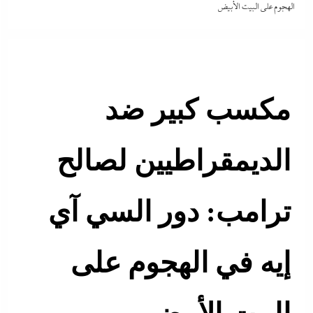
الهجوم على البيت الأبيض
مكسب كبير ضد
الديمقراطيين لصالح
ترامب: دور السي آي
إيه في الهجوم على