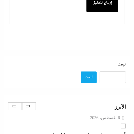
ما حذرنا منه يحدث: اشتباكات عنيفة لليوم الرابع بين
الجيش الإثيوبي وقوات تيجراي..ونظام آبي أحمد يرتعب
6 أغسطس، 2026
مدبولي:”مخزون مصر يكفي سنة كاملة”..وارتفاع قياسي
في الاحتياطي الأجنبي رغم توترات هرمز
البحث
6 أغسطس، 2026
البحث
تفاصيل الاتفاق العُماني-الإيراني المرتقب لإدارة الملاحة
في مضيق هرمز
الأبرز
6 أغسطس، 2026
أبو يحى نصار يسطر من غزة: كل ما تريدون معرفته عن