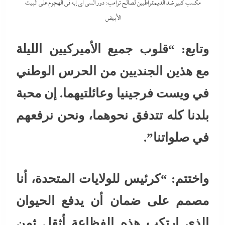
مكسب كبير ضد الديمقراطيين لصالح ترامب: دور السي آي إيه في الهجوم على البيت
الأبيض
وتابع: “قلوب جميع الأميركيين الليلة
مع هذين الجنديين من الحرس الوطني
في ويست فرجينيا وعائلتيهما. إن محبة
بلدنا كله تتدفق نحوهما، ونحن نرفعهم
في صلواتنا”.
واختتم: “كرئيس للولايات المتحدة، أنا
مصمم على ضمان أن يدفع الحيوان
الذي ارتكب هذه الفظاعة أثقل ثمن