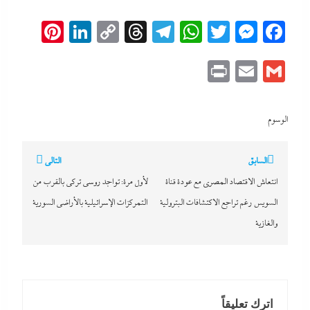
erest
inkedIn
Copy
Threads
Telegram
WhatsApp
Messenger
Twitter
Facebook
Link
Print
Email
Gmail
الوسوم
تصفّح
السابق
التالي
المقالات
انتعاش الاقتصاد المصري مع عودة قناة
لأول مرة: تواجد روسي تركي بالقرب من
السويس رغم تراجع الاكتشافات البترولية
التمركزات الإسرائيلية بالأراضي السورية
والغازية
اترك تعليقاً