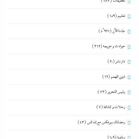
تحقيقات
(183)
تعليم
(159)
جاءنا الآن
(5٬921)
حوادث و جريمة
(312)
دار نشر
(20)
ذوى الهمم
(12)
رئيس التحرير
(73)
رحلات و كشافة
(7)
رمضانك بيرفكس مع إندكس
(43)
رياضة
(609)