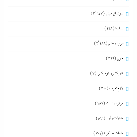
سوشيال ميديا
(3٬657)
سياسة
(228)
عرب و عالم
(2٬289)
فنون
(319)
كاريكتير و كوميكس
(7)
لازم تعرف
(360)
مركز دراسات
(186)
مقالات و أراء
(566)
ملفات عسكرية
(701)