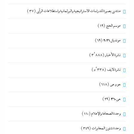
منتدى بصيرة للدراسات الاستراتيجية والبرلمانية واستطلاعات الرأى
(37)
موسم الحج
(19)
مونديال 2026
(69)
نشرة الأخبار
(3٬888)
نشرة لايف
(5٬338)
هو و هي
(618)
هى360
(29)
وحدة الصحافة والإعلام
(110)
وحدة شئون المخابرات
(349)