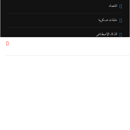
اقتصاد
ملفات عسكرية
الذكاء الإصطناعي
كاريكتير و كوميكس
الخدمة الناطقة
سوشيال ميديا
القناة و البودكاست
رياضة
فنون