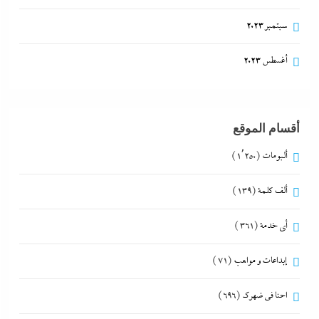
سبتمبر 2023
أغسطس 2023
أقسام الموقع
ألبومات
(1٬250)
ألف كلمة
(139)
أي خدمة
(361)
إبداعات و مواهب
(71)
احنا في ضهرك
(696)