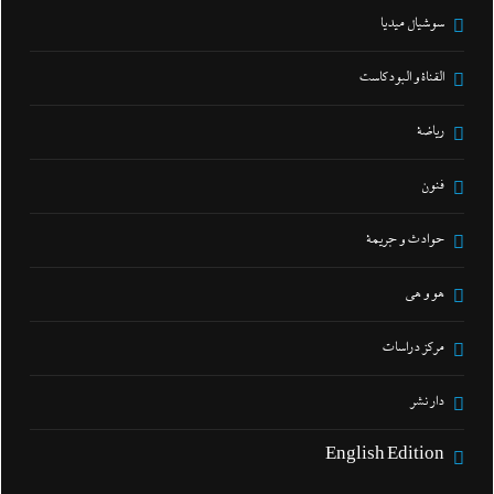
سوشيال ميديا
القناة و البودكاست
رياضة
فنون
حوادث و جريمة
هو و هي
مركز دراسات
دار نشر
English Edition