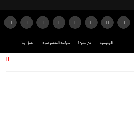
الرئيسية
من نحن!
سياسة الخصوصية
اتصل بنا
ENGLISH EDITION
مركز الدراسات
جميع الحقوق محفوظة لموقع إندكس: وكالة الانباء المصرية.