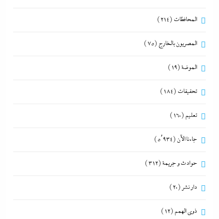
المحافظات
(214)
المصريون بالخارج
(75)
الموضة
(19)
تحقيقات
(184)
تعليم
(160)
جاءنا الآن
(5٬934)
حوادث و جريمة
(312)
دار نشر
(20)
ذوى الهمم
(12)