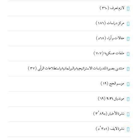
لازم تعرف
(360)
مركز دراسات
(186)
مقالات و أراء
(568)
ملفات عسكرية
(707)
منتدى بصيرة للدراسات الاستراتيجية والبرلمانية واستطلاعات الرأى
(37)
موسم الحج
(19)
مونديال 2026
(69)
نشرة الأخبار
(3٬895)
نشرة لايف
(5٬351)