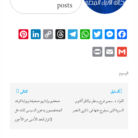
posts
erest
inkedIn
Copy
Threads
Telegram
WhatsApp
Messenger
Twitter
Facebook
Link
Print
Email
Gmail
الوسوم
تصفّح
السابق
التالي
المقالات
اللواء د. سمير فرج يسطر: وثائق أكتوبر
صحفيو وإداريو صحيفة وبوابة الوفد
السرية التى سيفرج عنها في ذكرى النصر
المعتصمون يدعون السيسي للتدخل
لإقرار الحد الأدنى من الأجور