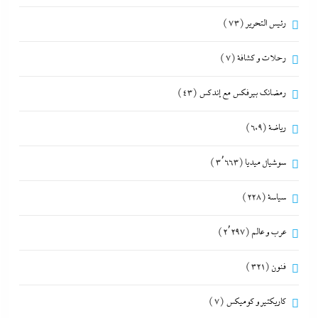
رئيس التحرير
(73)
رحلات و كشافة
(7)
رمضانك بيرفكس مع إندكس
(43)
رياضة
(609)
سوشيال ميديا
(3٬663)
سياسة
(228)
عرب و عالم
(2٬297)
فنون
(321)
كاريكتير و كوميكس
(7)