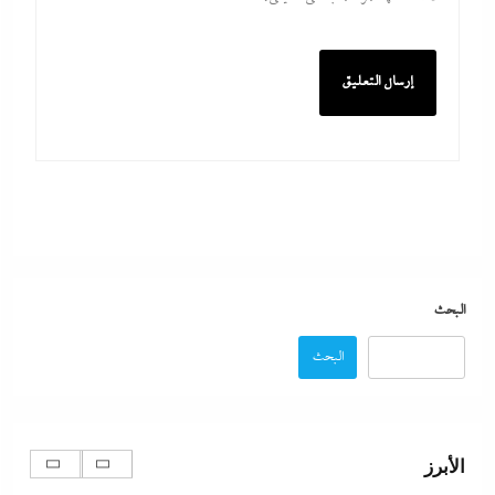
الديد تايم بعد الاستنزاف الإيرانى: تعليمات قاهرة للمصانع
العسكرية الأمريكية لإنقاذ الجيش مع الحرب القادمة
9 أغسطس، 2026
نتنياهو يتحدي ترامب ويرفض أى انسحابات قبل النزع التام
لسلاح حماس ولن تكون هناك دولة فلسطينية ولا إيران
نووية
9 أغسطس، 2026
البحث
المستشار أحمد سلام خبير الشئون الصينية يكشف لوحدة
البحث
الحزام والطريق بـ”إندكس” تفاصيل تصعيد شراكة
القاهرة وبكين
9 أغسطس، 2026
الأبرز