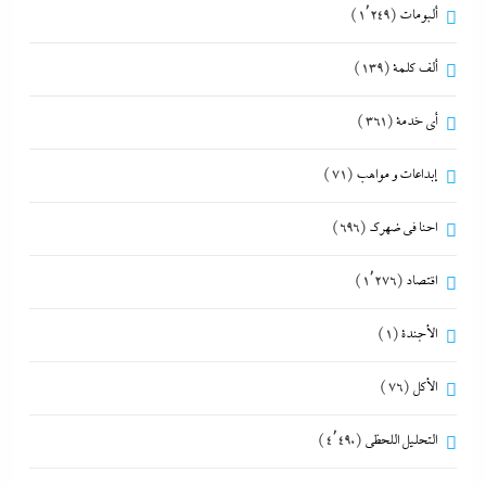
ألبومات
(1٬249)
ألف كلمة
(139)
أي خدمة
(361)
إبداعات و مواهب
(71)
احنا في ضهرك
(696)
اقتصاد
(1٬276)
الأجندة
(1)
الأكل
(76)
التحليل اللحظي
(4٬490)