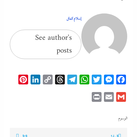
إسلام كمال
See author's
posts
erest
inkedIn
Copy
Threads
Telegram
WhatsApp
Messenger
Twitter
Facebook
Link
Print
Email
Gmail
الوسوم
تصفّح
السابق
التالي