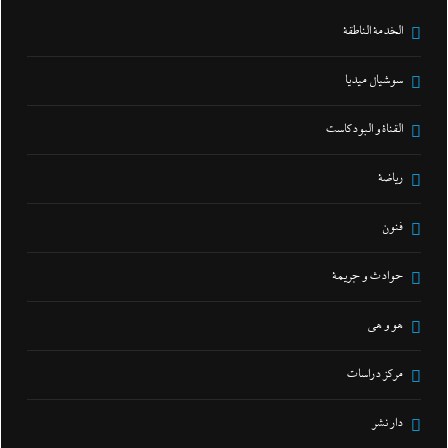
الخدمة الناطقة
سوشيال ميديا
القناة و البودكاست
رياضة
فنون
حوادث و جريمة
هو و هي
مركز دراسات
دار نشر