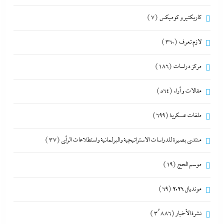
كاريكتير و كوميكس
(7)
لازم تعرف
(360)
مركز دراسات
(186)
مقالات و أراء
(564)
ملفات عسكرية
(699)
منتدى بصيرة للدراسات الاستراتيجية والبرلمانية واستطلاعات الرأى
(37)
موسم الحج
(19)
مونديال 2026
(69)
نشرة الأخبار
(3٬886)