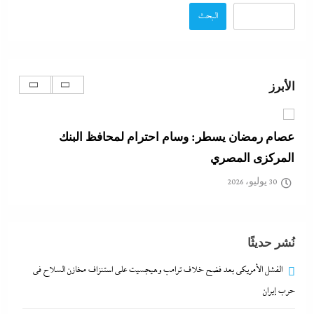
30 يوليو، 2026
البحث
عصام رمضان يسطر: وسام احترام لمحافظ البنك
المركزى المصري
الأبرز
30 يوليو، 2026
بعد ممدانى، عبد الرحمن السيد يرعبهم: إيباك الصهيونية
تنفق ملايين الدولارات لإنقاذ المد الإسرائيلي في أمريكا
30 يوليو، 2026
كيف فجر خروج سفينة التغييز المحترقة في دمياط أزمة
نُشر حديثًا
جديدة في وجه الحكومة المصرية؟
30 يوليو، 2026
الفشل الأمريكي بعد فضح خلاف ترامب وهيجسيت على استنزاف مخازن السلاح في
حرب إيران
الفشل الأمريكي بعد فضح خلاف ترامب وهيجسيت على