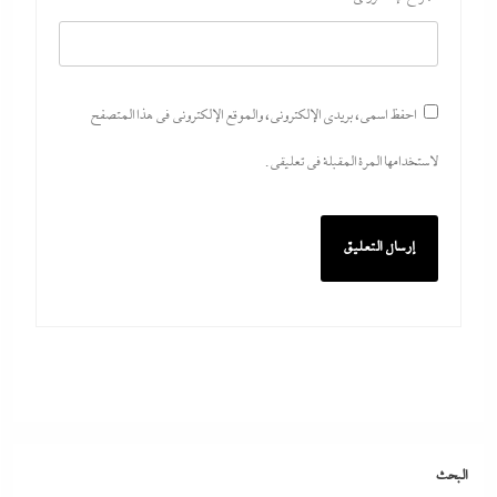
احفظ اسمي، بريدي الإلكتروني، والموقع الإلكتروني في هذا المتصفح
لاستخدامها المرة المقبلة في تعليقي.
كيف فجر خروج سفينة التغييز المحترقة في دمياط أزمة
جديدة في وجه الحكومة المصرية؟
30 يوليو، 2026
الفشل الأمريكي بعد فضح خلاف ترامب وهيجسيت على
استنزاف مخازن السلاح في حرب إيران
البحث