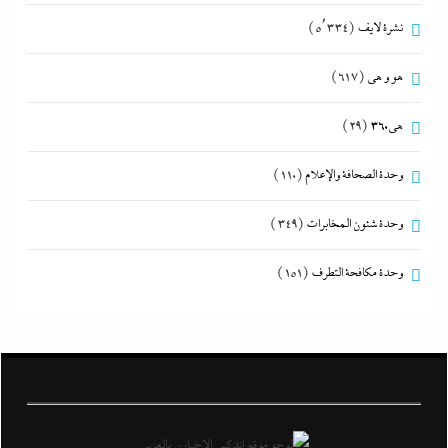
نشرة لايف
(5٬334)
هو و هي
(617)
هى360
(29)
وحدة الصحافة والإعلام
(110)
وحدة شئون المخابرات
(349)
وحدة مكافحة التطرف
(151)