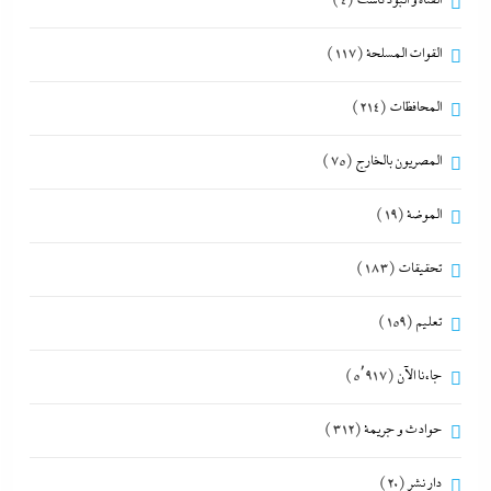
القناة و البودكاست
(4)
القوات المسلحة
(117)
المحافظات
(214)
المصريون بالخارج
(75)
الموضة
(19)
تحقيقات
(183)
تعليم
(159)
جاءنا الآن
(5٬917)
حوادث و جريمة
(312)
دار نشر
(20)