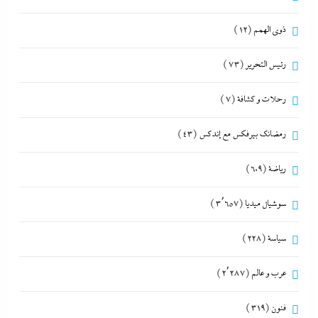
ذوى الهمم
(12)
رئيس التحرير
(73)
رحلات و كشافة
(7)
رمضانك بيرفكس مع إندكس
(43)
رياضة
(609)
سوشيال ميديا
(3٬657)
سياسة
(228)
عرب و عالم
(2٬287)
فنون
(319)