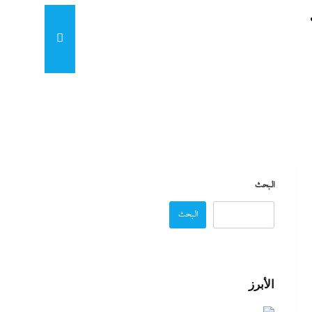
“لماذا تكون نتيجة الطالب على
“زغاريد نص الليل للفجر”..إفيه
نتيجة
البحث
البحث
“إظلام وتعطيش وشلل”..ناشط
د مصر
الأبرز
“مش إحنا الفراعنة”؟ غضب