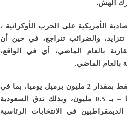
رك الهش.
دية الأمريكية على الحرب الأوكرانية ،
 تتزايد، والضرائب تتراجع، في حين أن
ارنة بالعام الماضي، أي في الواقع،
فيما قررت أوبك+ خفض إنتاج النفط بمقدار 2 مليون برميل يوميا، بما في
ذلك. السعودية – بمليون وروسيا – بـ 0.5 مليون، وبذلك تدق السعودية
لديمقراطيين في الانتخابات الرئاسية