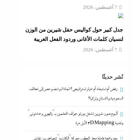
7 أغسطس، 2026
جدل كبير حول كواليس حفل شيرين من الوزن
لنسيان كلمات الأغانى وردود الفعل الغريبة
7 أغسطس، 2026
نُشر حديثًا
رفض أم استبعاد أم خيار استراتيجي؟:لماذا لم تنضم مصر إلى تحالف
السعودية وباكستان وتركيا؟
ألبوم صور: شيرين تشعل بورتو جولف العلمين بـ”يالهوى وحشتونى”
وتقنية 3D Mapping لأول مرة
بعد واقعة عاملة محل العطور: معركة “الكارنيه” تتصاعد بين نقابتى