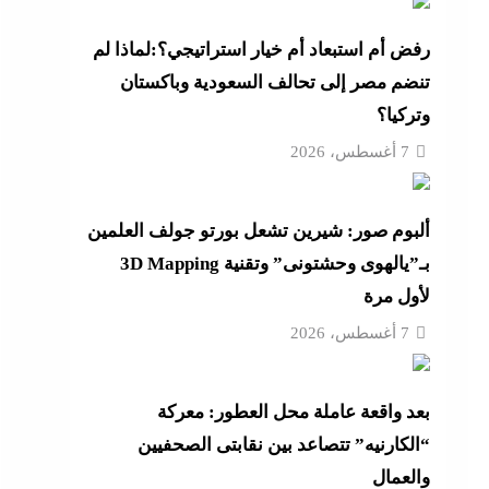
رفض أم استبعاد أم خيار استراتيجي؟:لماذا لم
تنضم مصر إلى تحالف السعودية وباكستان
عة
وتركيا؟
 حماية
7 أغسطس، 2026
ألبوم صور: شيرين تشعل بورتو جولف العلمين
أزهر
بـ”يالهوى وحشتونى” وتقنية 3D Mapping
لأول مرة
7 أغسطس، 2026
تنى
بعد واقعة عاملة محل العطور: معركة
“الكارنيه” تتصاعد بين نقابتى الصحفيين
والعمال