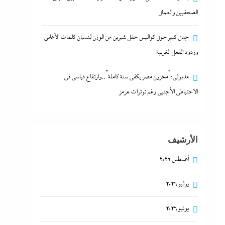
الصحفيين والعمال
جدل كبير حول كواليس حفل شيرين من الوزن لنسيان كلمات الأغانى
وردود الفعل الغريبة
مدبولي:”مخزون مصر يكفي سنة كاملة”..وارتفاع قياسي في
الاحتياطي الأجنبي رغم توترات هرمز
الأرشيف
أغسطس 2026
يوليو 2026
يونيو 2026