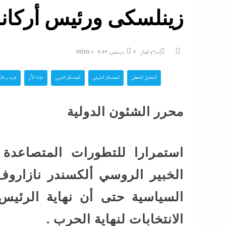
زينلسكى ورئيس أركانه
و7 مديرى إدارات: تفاصيل...
إسلام كمال
2 ديسمبر، 2023
1 mins
تشتعل..عمرو الشوبك
التحليل اللحظي
المعسكر الشرقي
المعسكر الغربي
جاءنا الآن
عرب و عال
فوق القانون والأزمة أكبر...
مع ترقب حركة التنقل
محرر الشئون الدولية
بالداخلية: الرئيس ي
الوزير محمود...
استمرارا للتطورات المتصاعدة 
الشرع يروج للسلام م
الخبير الروسي ألكسندر نازاروف
تزامنا مع توسيعها الاحتلال في...
السياسية حتى أن نهاية الرئيس
الانتخابات لنهاية الحرب .