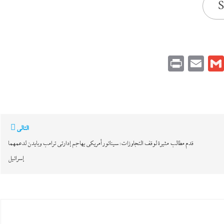
S
Print
Email
Gmail
Pinteres
Link
التالي
قدم مطالب مثيرة لوقف التجاوزات: سيناتور أمريكي يهاجم إدارتى ترامب وبايدن لدعمهما
إسرائيل