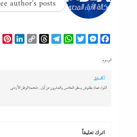
ee author's posts
t
edIn
Copy
Threads
Telegram
WhatsApp
Messenger
Twitter
Facebook
Link
الوسوم
تصفّح
السابق
المقالات
اللواء عماد بطتوش يسطر: الخامس والعشرون من آيار.. ملحمة الوطن الأردنى
اترك تعليقاً