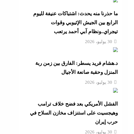
ل
ما حذرنا منه يحدث: اشتباكات عنيفة لليوم
الرابع بين الجيش الإثيوبي وقوات
تيجراي..ونظام آبي أحمد يرتعب
 ترامب
30 يوليو، 2026
مة
د.هشام فريد يسطر: الفارق بين زمن ربة
 رأس
المنزل وحقبة صانعة الأجيال
30 يوليو، 2026
نائم
راتية
الفشل الأمريكي بعد فضح خلاف ترامب
وهيجسيت على استنزاف مخازن السلاح في
حرب إيران
30 يوليو، 2026