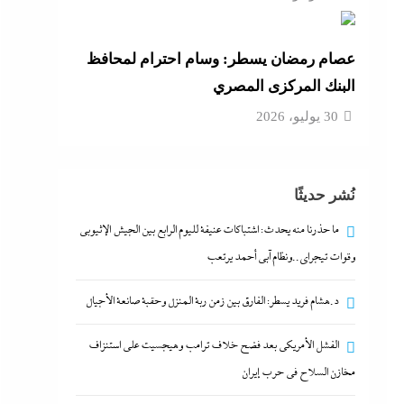
عصام رمضان يسطر: وسام احترام لمحافظ
البنك المركزى المصري
30 يوليو، 2026
نُشر حديثًا
ما حذرنا منه يحدث: اشتباكات عنيفة لليوم الرابع بين الجيش الإثيوبي
وقوات تيجراي..ونظام آبي أحمد يرتعب
د.هشام فريد يسطر: الفارق بين زمن ربة المنزل وحقبة صانعة الأجيال
الفشل الأمريكي بعد فضح خلاف ترامب وهيجسيت على استنزاف
مخازن السلاح في حرب إيران