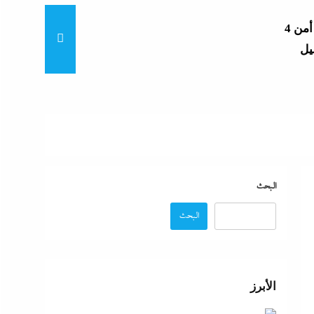
4 مساعدين جدد و9 مديرى أمن
“خناقات الساحل والشواطئ”
لمال
لجديدة
البحث
البحث
رائيل
الأبرز