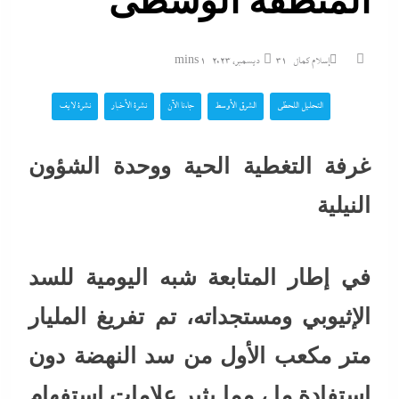
المنطقة الوسطى
إسلام كمال
31 ديسمبر، 2023
1 mins
التحليل اللحظي
الشرق الأوسط
جاءنا الآن
نشرة الأخبار
نشرة لايف
غرفة التغطية الحية ووحدة الشؤون
النيلية
في إطار المتابعة شبه اليومية للسد
الإثيوبي ومستجداته، تم تفريغ المليار
متر مكعب الأول من سد النهضة دون
استفادة ما ، مما يثير علامات استفهام