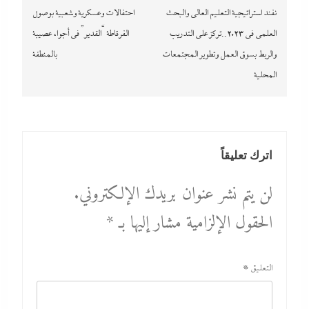
المقالات
نفند استراتيجية التعليم العالى والبحث
احتفالات وعسكرية وشعبية بوصول
العلمى في ٢٠٢٣..تركز على التدريب
الفرقاطة “القدير” في أجواء عصيبة
والربط بسوق العمل وتطوير المجتمعات
بالمنطقة
المحلية
اترك تعليقاً
لن يتم نشر عنوان بريدك الإلكتروني.
الحقول الإلزامية مشار إليها بـ
*
التعليق
*