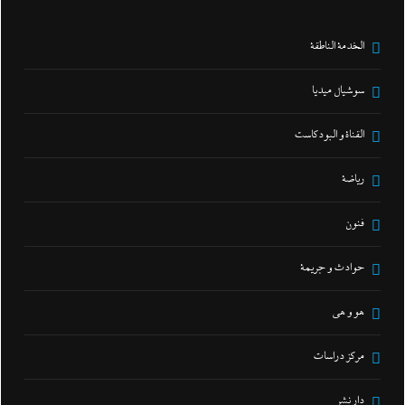
الخدمة الناطقة
سوشيال ميديا
القناة و البودكاست
رياضة
فنون
حوادث و جريمة
هو و هي
مركز دراسات
دار نشر