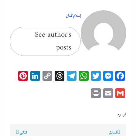
إسلام كمال
See author's
posts
erest
inkedIn
Copy
Threads
Telegram
WhatsApp
Messenger
Twitter
Facebook
Link
Print
Email
Gmail
الوسوم
تصفّح
السابق
التالي