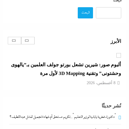
البحث
8 أغسطس، 2026
البحث
رفض أم استبعاد أم خيار استراتيجي؟:لماذا لم تنضم مصر
إلى تحالف السعودية وباكستان وتركيا؟
الأبرز
8 أغسطس، 2026
ألبوم صور: شيرين تشعل بورتو جولف العلمين بـ”يالهوى
وحشتونى” وتقنية 3D Mapping لأول مرة
8 أغسطس، 2026
بعد واقعة عاملة محل العطور: معركة “الكارنيه” تتصاعد
نُشر حديثًا
بين نقابتى الصحفيين والعمال
8 أغسطس، 2026
“دكتوراه فخرية يابانية لوزير التعليم”..تكريم مستحق أم شهادة تجميل لفشل عبداللطيف؟