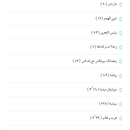
دار نشر
(20)
ذوى الهمم
(12)
رئيس التحرير
(73)
رحلات و كشافة
(7)
رمضانك بيرفكس مع إندكس
(43)
رياضة
(609)
سوشيال ميديا
(3٬660)
سياسة
(228)
عرب و عالم
(2٬290)