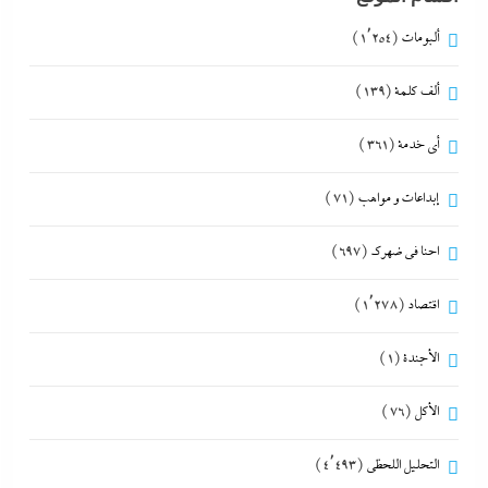
ألبومات
(1٬254)
ألف كلمة
(139)
أي خدمة
(361)
إبداعات و مواهب
(71)
احنا في ضهرك
(697)
اقتصاد
(1٬278)
الأجندة
(1)
الأكل
(76)
التحليل اللحظي
(4٬493)