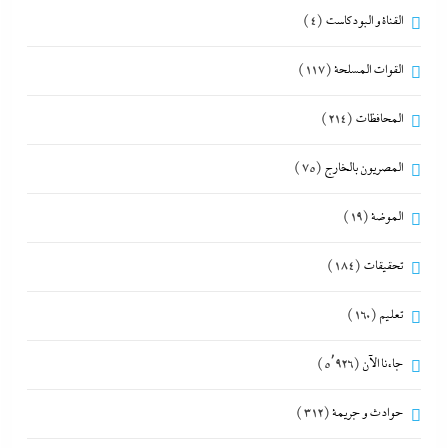
القناة و البودكاست
(4)
القوات المسلحة
(117)
المحافظات
(214)
المصريون بالخارج
(75)
الموضة
(19)
تحقيقات
(184)
تعليم
(160)
جاءنا الآن
(5٬926)
حوادث و جريمة
(312)