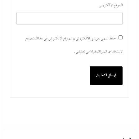
الموقع الإلكتروني
احفظ اسمي، بريدي الإلكتروني، والموقع الإلكتروني في هذا المتصفح
لاستخدامها المرة المقبلة في تعليقي.
بعد واقعة عاملة محل العطور: معركة “الكارنيه” تتصاعد
بين نقابتى الصحفيين والعمال
8 أغسطس، 2026
“دكتوراه فخرية يابانية لوزير التعليم”..تكريم مستحق أم
شهادة تجميل لفشل عبداللطيف؟