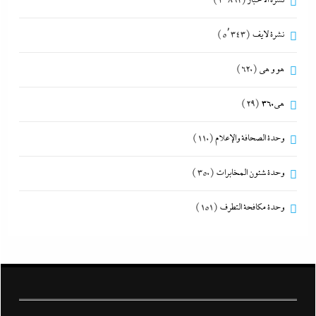
نشرة الأخبار
(3٬892)
نشرة لايف
(5٬343)
هو و هي
(620)
هى360
(29)
وحدة الصحافة والإعلام
(110)
وحدة شئون المخابرات
(350)
وحدة مكافحة التطرف
(151)