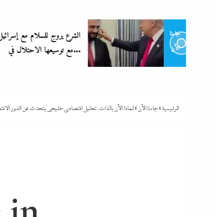
الشرع يروج للسلام مع إسرائيل تزامنا
جاءنا
مع توسيعها الاحتلال في...
الآن
الرئيسية
»
جاءنا الآن
»
لماذا الآن بالذات: تحليل اقتصادى خليجي يتحدث عن الدور الا