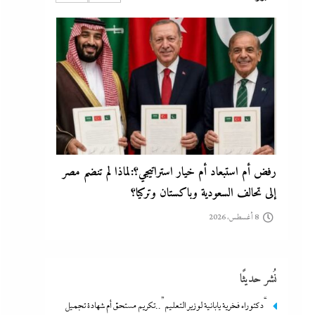
8 أغسطس، 2026
ألبوم صور: شيرين تشعل بورتو جولف العلمين بـ”يالهوى
وحشتونى” وتقنية 3D Mapping لأول مرة
8 أغسطس، 2026
نُشر حديثًا
“دكتوراه فخرية يابانية لوزير التعليم”..تكريم مستحق أم شهادة تجميل