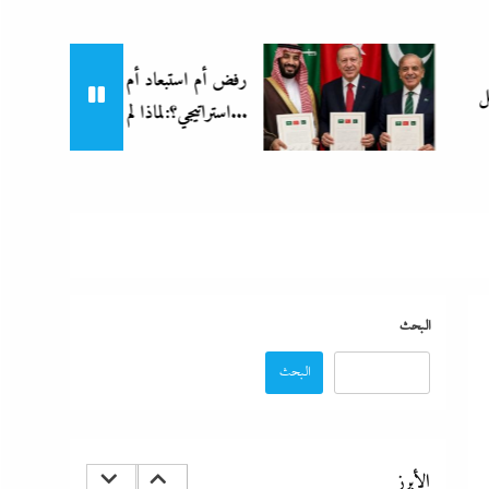
رفض أم استبعاد أم خيار
ألبو
استراتيجي؟:لماذا لم تنضم مصر إلى...
العلمين بـ”يالهوى وحشتونى” وتقنية...
“دكتوراه فخرية يابانية لوزير التعليم”..تكريم مستحق أم
شهادة تجميل لفشل عبداللطيف؟
8 أغسطس، 2026
البحث
البحث
رفض أم استبعاد أم خيار استراتيجي؟:لماذا لم تنضم مصر
الأبرز
إلى تحالف السعودية وباكستان وتركيا؟