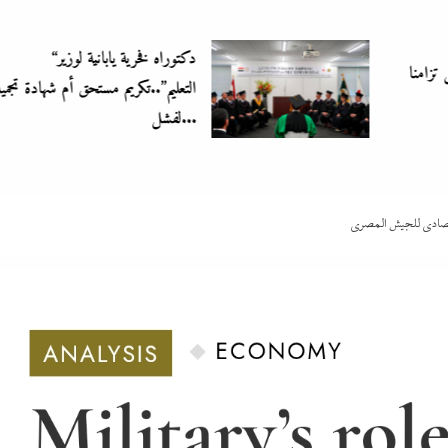
“دكتوراه فخرية يابانية لوزير
التعليم”..تكريم مستحق أم شهادة تجميل
لفشل...
قتصادي للجيش المصري