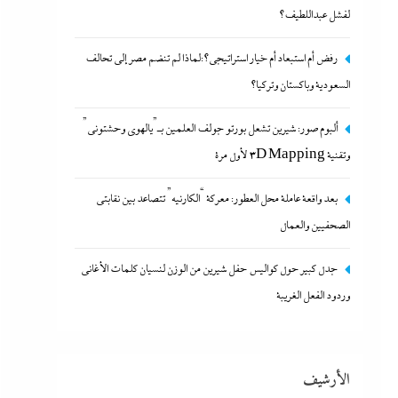
لفشل عبداللطيف؟
رفض أم استبعاد أم خيار استراتيجي؟:لماذا لم تنضم مصر إلى تحالف
السعودية وباكستان وتركيا؟
بعد واقعة عاملة محل العطور: معركة “الكارنيه” تتصاعد بين
ألبوم صور: شيرين تشعل بورتو جولف العلمين بـ”يالهوى وحشتونى”
نقابتى الصحفيين والعمال
وتقنية 3D Mapping لأول مرة
8 أغسطس، 2026
بعد واقعة عاملة محل العطور: معركة “الكارنيه” تتصاعد بين نقابتى
الصحفيين والعمال
جدل كبير حول كواليس حفل شيرين من الوزن لنسيان كلمات الأغانى
وردود الفعل الغريبة
“دكتوراه فخرية يابانية لوزير التعليم”..تكريم مستحق أم
الأرشيف