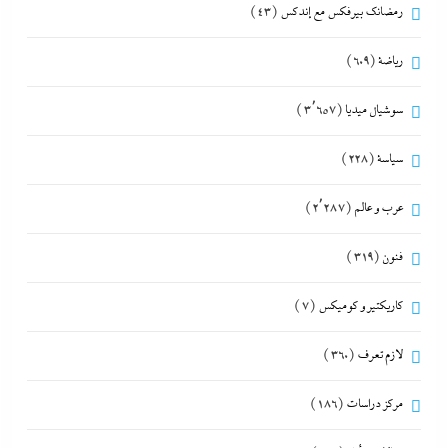
رمضانك بيرفكس مع إندكس
(43)
رياضة
(609)
سوشيال ميديا
(3٬657)
سياسة
(228)
عرب و عالم
(2٬287)
فنون
(319)
كاريكتير و كوميكس
(7)
لازم تعرف
(360)
مركز دراسات
(186)