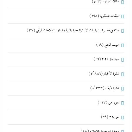
مقالات و أراء
(563)
ملفات عسكرية
(698)
منتدى بصيرة للدراسات الاستراتيجية والبرلمانية واستطلاعات الرأى
(37)
موسم الحج
(19)
مونديال 2026
(69)
نشرة الأخبار
(3٬886)
نشرة لايف
(5٬333)
هو و هي
(617)
هى360
(29)
وحدة الصحافة والإعلام
(110)