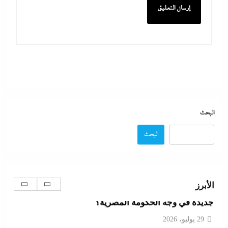
تقدير موقف:حريق ميناء دمياط يشعل الجدل العالمي
بصراع الروايات..بين “هجوم بمسيّرة بلا أدلة ولا اعتراف”
و”حادث عرضي بدون تبرير”
29 يوليو، 2026
بعد ممدانى، عبد الرحمن السيد يرعبهم: إيباك الصهيونية
البحث
تنفق ملايين الدولارات لإنقاذ المد الإسرائيلي في أمريكا
البحث
29 يوليو، 2026
كيف فجر خروج سفينة التغييز المحترقة في دمياط أزمة
الأبرز
جديدة في وجه الحكومة المصرية؟
29 يوليو، 2026