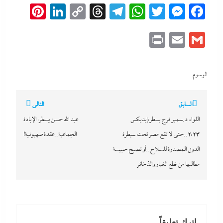
erest
inkedIn
Copy
Threads
Telegram
WhatsApp
Messenger
Twitter
Facebook
Link
Print
Email
Gmail
الوسوم
تصفّح
السابق
التالي
المقالات
اللواء د.سمير فرج يسطر:إيديكس
عبد الله حسن يسطر: الإبادة
٢٠٢٣..حتى لا تقع مصر تحت سيطرة
الجماعية..عقدة صهيونية!
الدول المصدرة للسلاح..أو تصبح حبيسة
مطالبها من قطع الغيار والذخائر
اترك تعليقاً