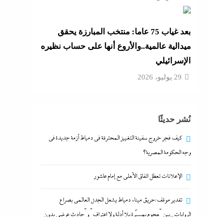
بعد غياب 75 عاما: منتخب المبارزة يحقق
ميدالية عالمية..والأروع أنها على حساب نظيره
الإسرائيلي
29 يوليو، 2026
نُشر حديثًا
كيف فجر خروج سفينة التغييز المحترقة في دمياط أزمة جديدة في
وجه الحكومة المصرية؟
الإعلانات تعطل اتفاق الأهلى مع إمام عاشور
تقدير موقف:حريق ميناء دمياط يشعل الجدل العالمي بصراع
الروايات..بين “هجوم بمسيّرة بلا أدلة ولا اعتراف” و”حادث عرضي بدون