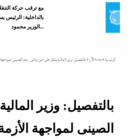
مع ترقب حركة التنقل
جاءنا
بالداخلية: الرئيس ي
الآن
الوزير محمود...
الشرع يروج للسلام م
تزامنا مع توسيعها الاحتلال في...
الرئيسية
»
جاءنا الآن
»
بالتفصيل: وزير المالية يتفق على دين ياباني..بعد الصينى لمواجهة ا
بنصف مليون جنيه..تذ
“اللاونج الملكي” في
شيرين تحطم أرقام...
بالتفصيل: وزير المالية
كل الملفات التى ينا
ونتنياهو الثلاثاء
الصينى لمواجهة الأزمة 
الجار الملاصق لشقة 