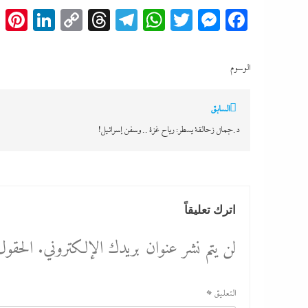
t
edIn
Copy
Threads
Telegram
WhatsApp
Messenger
Twitter
Facebook
Link
الوسوم
تصفّح
السابق
المقالات
د.جمال زحالقة يسطر: رياح غزة .. وسفن إسرائيل!
اترك تعليقاً
لن يتم نشر عنوان بريدك الإلكتروني.
الحقول 
التعليق
*