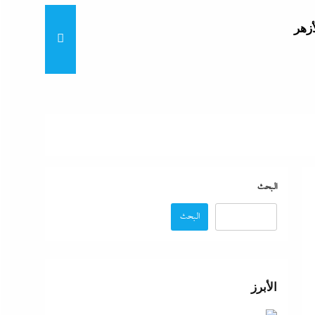
أزهر
تنى
بة
البحث
البحث
موجة
ائق
الأبرز
زة: