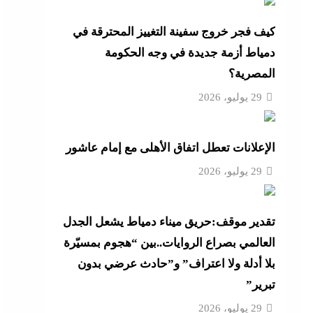
ية
كيف فجر خروج سفينة التغييز المحترقة في
دمياط أزمة جديدة في وجه الحكومة
و لم
المصرية؟
ية
29 يوليو، 2026
لح بعد
الإعلانات تعطل اتفاق الأهلى مع إمام عاشور
 الذخيرة وتخصص 110
29 يوليو، 2026
تقدير موقف:حريق ميناء دمياط يشعل الجدل
 على
العالمي بصراع الروايات..بين “هجوم بمسيّرة
بلا أدلة ولا اعتراف” و”حادث عرضي بدون
تبرير”
29 يوليو، 2026