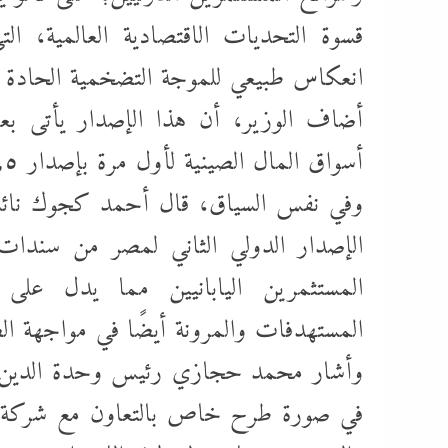
قسوة التحديات الاقتصادية العالمية، الت
انعكاس طبيعي للموجة التضخمية الحادة ال
أضاف الوزير، أن هذا الإصدار يأتى ب
أسواق المال الصينية لأول مرة بإصدار ٣,٥ مليار يوان صيني
وفي نفس السياق، قال أحمد كجوك نائب ا
الإصدار الدولي الثاني لمصر من سندات
المستثمرين اليابانيين مما يدل على
المستهدفات والمرونة أيضًا في مواجهة ال
وأشار محمد حجازي رئيس وحدة الدين العام
في صورة طرح خاص بالتعاون مع شركة أس