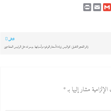
Print
Email
Gmail
Pinteres
Link
التالي
زائر الفجر الثقيل: كواليس زيادة أسعار الوقود وأسبابها..وسر تدخل الرئيس المفاجئ
الإلزامية مشار إليها بـ
*