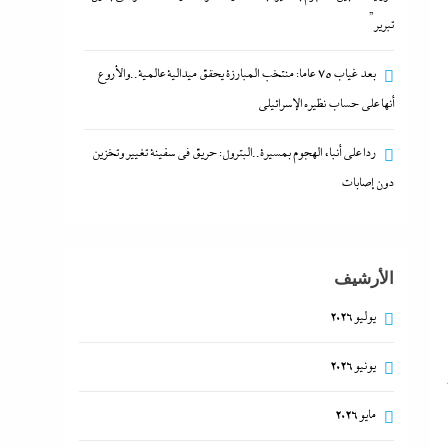
تبرير”
بعد غياب 75 عاما: منتخب المبارزة يحقق ميدالية عالمية..والأروع
أنها على حساب نظيره الإسرائيلي
ردا على أنباء الهجوم بمسيرة..البترول: حريق في سفينة تغيير وتخزين
دون إصابات
الأرشيف
يوليو 2026
يونيو 2026
مايو 2026