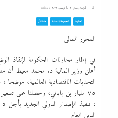
سيدى بشر: سالى و
إسلام كمال
2 نوفمبر، 2023
1 mins
أمها...
الحكومة
المجموعة الإقتصادية
جاءنا الآن
الجيش السوداني يعر
المحرر المالى
عسكرية وصناديق شحن
روسية الصنع...
في إطار محاولات الحكومة لإنقاذ الوضع
راغب علامة يشعل ال
نهاية يوليو على مسرح عائم...
أعلن وزير المالية د. محمد معيط أن مصر
التحديات الاقتصادية العالمية، موضحا ، 
التعاطف مع الضحية لا
محاميات مشهورات 
لـ”إندكس” سر...
، 
الدين العام