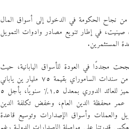
 من نجاح الحكومة في الدخول إلى أسواق المال
رة بإصدار ٣,٥ مليار يوان صينيت، في إطار تنويع مصادر وادوات التمويل
دة المستثمرين.
ت مجددًا في العودة للأسواق اليابانية، حيث
تمكنت من تنفيذ الإصدار الدولي الثاني من سندات الساموراي بقيمة ٧٥ مليار ين ياباني
تعادل نحو نصف مليار دولار، بتسعير متميز للعائد الدوري بمعدل ١,٥٪ سنويًا، بأجل ٥
 عمر محفظة الدين العام، وخفض تكلفة الدين
يل والعملات وأسواق الإصدارات وتوسيع قاعدة
يعكس قدرتنا على مواصلة الإصدارات الدولية رغم