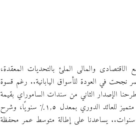
ضعت رأس
رسائل الناجحين في الثانو
الفلسطينية...
ض غنائم
جلال نصار يسطر: تمنيت ل
 إماراتية
يشارك الأهلى بالكونفدرال
لهذه...
إسرائيل تشعل سباق التس
 الاقتصادى والمالى الملئ بالتحديات المعقدة،
علمين في
صدمة
 نجحت في العودة للأسواق اليابانية.. رغم قسوة
مليار...
طرحنا الإصدار الثاني من سندات الساموراي بقيمة
 الجانية:
هل اشتعل فتيل الحرب
٧٥ مليار ين ياباني، وحصلنا على تسعير متميز للعائد الدوري بمعدل ١,٥٪ سنويًا، وشرح
يكشفن
العالمية؟..هجوم أوكراني
سفينة إيرانية وشائعات...
تنفيذ الإصدار الدولي الجديد بأجل ٥ سنوات.. يساعدنا على إطالة متوسط عمر محفظة