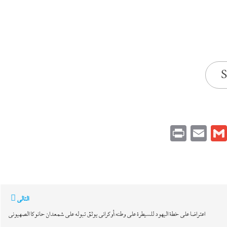
S
Print
Email
Gmail
Pinteres
Link
التالي
اعتراضا على خطة اليهود للسيطرة على وطنه:أوكراني يوثق تبوله على شمعدان حانوكا الصهيونى