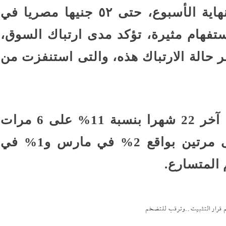
ووصل سعر الدولار مع تعاملات نهاية الأسبوع، حتى ٥٢ جنيها مصريا في
فهام مثيرة، تؤكد مدى ارتباك السوق،
حالة الارتباك هذه، والتى استنفزت من
كان البنك رفع سعر الفائدة خلال آخر 22 شهرا بنسبة 11% على 6 مرات
منها 3% خلال العام الجاري على مرتين بواقع 2% في مارس و1% في
المتسارع.
غم قرار التثبيت..وترقب للتضخم