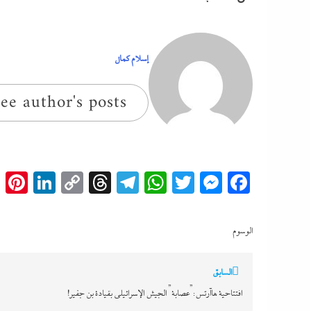
إسلام كمال
ee author's posts
t
edIn
Copy
Threads
Telegram
WhatsApp
Messenger
Twitter
Facebook
Link
الوسوم
تصفّح
السابق
المقالات
افتتاحية هاآرتس:”عصابة” الجيش الإسرائيلي بقيادة بن جفير!