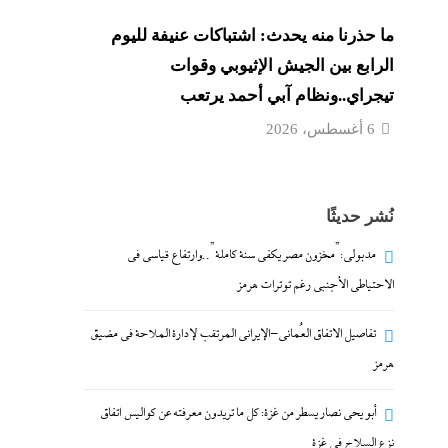
ما حذرنا منه يحدث: اشتباكات عنيفة لليوم
الرابع بين الجيش الإثيوبي وقوات
تيجراي..ونظام آبي أحمد يرتعب
6 أغسطس، 2026
نُشر حديثًا
مدبولي:”مخزون مصر يكفي سنة كاملة”..وارتفاع قياسي في
الاحتياطي الأجنبي رغم توترات هرمز
تفاصيل الاتفاق العُماني-الإيراني المرتقب لإدارة الملاحة في مضيق
هرمز
أبو يحى نصار يسطر من غزة: كل ما تريدون معرفته عن كواليس اتفاق
نزع السلاح في غزة