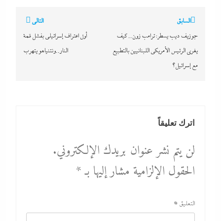
تصفّح
السابق
التالي
المقالات
جوزيف ديب يسطر: ترامب زون.. كيف
أول اعتراف إسرائيلى بفشل قمة
يغرى الرئيس الأمريكي اللبنانيين بالتطبيع
النار..ونتنياهو يتهرب
مع إسرائيل؟
اترك تعليقاً
لن يتم نشر عنوان بريدك الإلكتروني.
الحقول الإلزامية مشار إليها بـ
*
التعليق
*