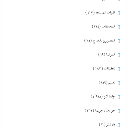
القوات المسلحة
(117)
المحافظات
(214)
المصريون بالخارج
(75)
الموضة
(19)
تحقيقات
(183)
تعليم
(159)
جاءنا الآن
(5٬915)
حوادث و جريمة
(312)
دار نشر
(20)