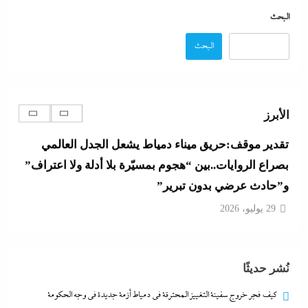
جديدة في وجه الحكومة المصرية؟
البحث
29 يوليو، 2026
البحث
الإعلانات تعطل اتفاق الأهلى مع إمام عاشور
29 يوليو، 2026
الأبرز
تقدير موقف:حريق ميناء دمياط يشعل الجدل العالمي
بصراع الروايات..بين “هجوم بمسيّرة بلا أدلة ولا اعتراف”
و”حادث عرضي بدون تبرير”
29 يوليو، 2026
بعد غياب 75 عاما: منتخب المبارزة يحقق ميدالية
نُشر حديثًا
عالمية..والأروع أنها على حساب نظيره الإسرائيلي
29 يوليو، 2026
كيف فجر خروج سفينة التغييز المحترقة في دمياط أزمة جديدة في وجه الحكومة