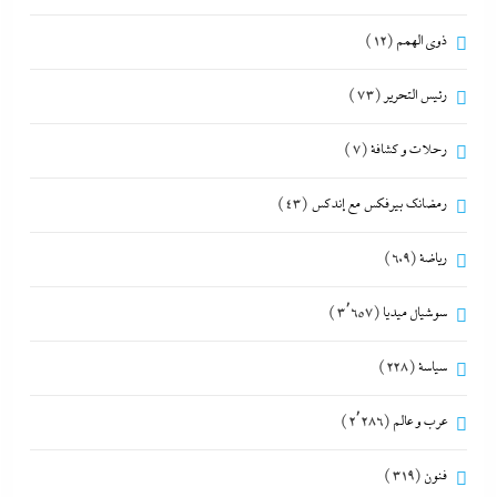
ذوى الهمم
(12)
رئيس التحرير
(73)
رحلات و كشافة
(7)
رمضانك بيرفكس مع إندكس
(43)
رياضة
(609)
سوشيال ميديا
(3٬657)
سياسة
(228)
عرب و عالم
(2٬286)
فنون
(319)