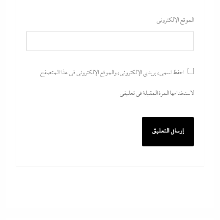
الموقع الإلكتروني
احفظ اسمي، بريدي الإلكتروني، والموقع الإلكتروني في هذا المتصفح
لاستخدامها المرة المقبلة في تعليقي.
بعد غياب 75 عاما: منتخب المبارزة يحقق ميدالية
عالمية..والأروع أنها على حساب نظيره الإسرائيلي
29 يوليو، 2026
كيف فجر خروج سفينة التغييز المحترقة في دمياط أزمة