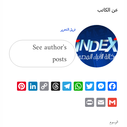
عن الكاتب
فريق التحرير
See author's
posts
erest
inkedIn
Copy
Threads
Telegram
WhatsApp
Messenger
Twitter
Facebook
Link
Print
Email
Gmail
الوسوم