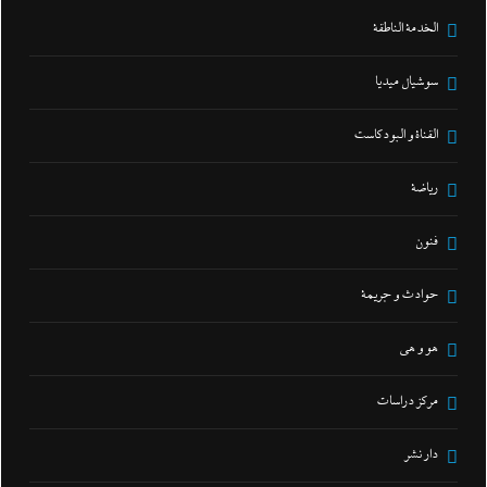
الخدمة الناطقة
سوشيال ميديا
القناة و البودكاست
رياضة
فنون
حوادث و جريمة
هو و هي
مركز دراسات
دار نشر