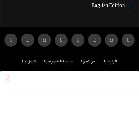
English Edition
الرئيسية
من نحن!
سياسة الخصوصية
اتصل بنا
ENGLISH EDITION
مركز الدراسات
جميع الحقوق محفوظة لموقع إندكس: وكالة الانباء المصرية.