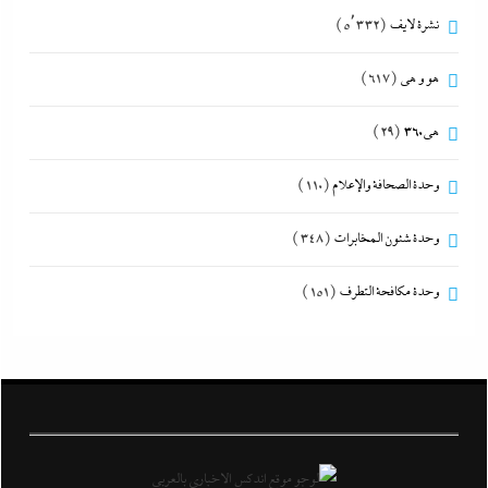
نشرة لايف
(5٬332)
هو و هي
(617)
هى360
(29)
وحدة الصحافة والإعلام
(110)
وحدة شئون المخابرات
(348)
وحدة مكافحة التطرف
(151)