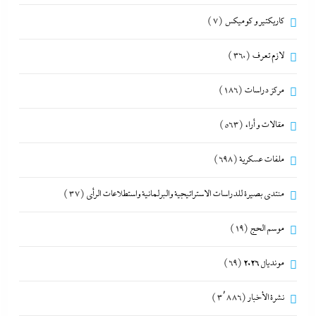
كاريكتير و كوميكس
(7)
لازم تعرف
(360)
مركز دراسات
(186)
مقالات و أراء
(563)
ملفات عسكرية
(698)
منتدى بصيرة للدراسات الاستراتيجية والبرلمانية واستطلاعات الرأى
(37)
موسم الحج
(19)
مونديال 2026
(69)
نشرة الأخبار
(3٬886)