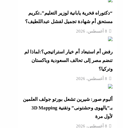
4 مساعدين جدد و9 مديرى أمن
“دكتوراه فخرية يابانية لوزير التعليم”..تكريم
مستحق أم شهادة تجميل لفشل عبداللطيف؟
“خناقات الساحل والشواطئ”
8 أغسطس، 2026
لمال
رفض أم استبعاد أم خيار استراتيجي؟:لماذا لم
لجديدة
تنضم مصر إلى تحالف السعودية وباكستان
وتركيا؟
8 أغسطس، 2026
رائيل
ألبوم صور: شيرين تشعل بورتو جولف العلمين
بـ”يالهوى وحشتونى” وتقنية 3D Mapping
لأول مرة
8 أغسطس، 2026