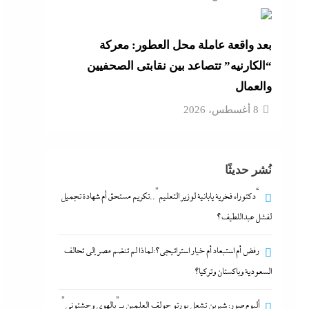
بعد واقعة عاملة محل العطور: معركة
“الكارنيه” تتصاعد بين نقابتى الصحفيين
والعمال
8 أغسطس، 2026
نُشر حديثًا
“دكتوراه فخرية يابانية لوزير التعليم”..تكريم مستحق أم شهادة تجميل
لفشل عبداللطيف؟
رفض أم استبعاد أم خيار استراتيجي؟:لماذا لم تنضم مصر إلى تحالف
السعودية وباكستان وتركيا؟
ألبوم صور: شيرين تشعل بورتو جولف العلمين بـ”يالهوى وحشتونى”