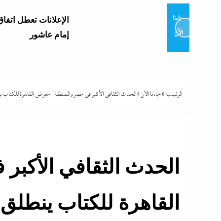
جاءنا
الإعلانات تعطل اتفاق
الآن
إمام عاشور
بعد غياب 75 عام
المبارزة يحقق ميدالي
عالمية..والأروع أنها...
الرئيسية
»
جاءنا الآن
»
الحدث الثقافي الأكبر في مصر والمنطقة..معرض القاهرة للكتاب ينطلق في
المشاع؟”..نائبة تهدد 
التعليم بسبب...
الحدث الثقافي الأكبر
وزير التعليم الجديد 
القاهرة للكتاب ينطلق في ٢٤ 
الثانوية...