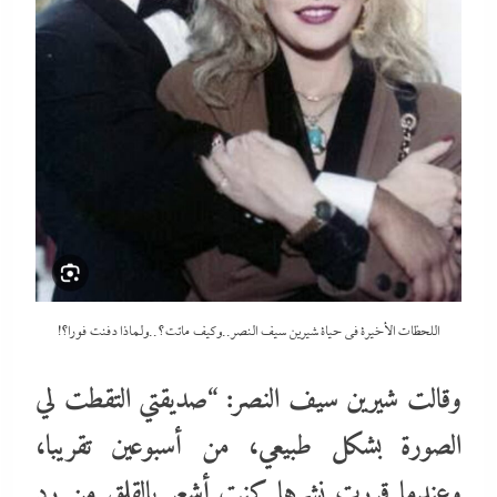
اللحظات الأخيرة في حياة شيرين سيف النصر..وكيف ماتت؟..ولماذا دفنت فورا؟!
وقالت شيرين سيف النصر: “صديقتي التقطت لي
الصورة بشكل طبيعي، من أسبوعين تقريبا،
وعندما قررت نشرها كنت أشعر بالقلق من رد