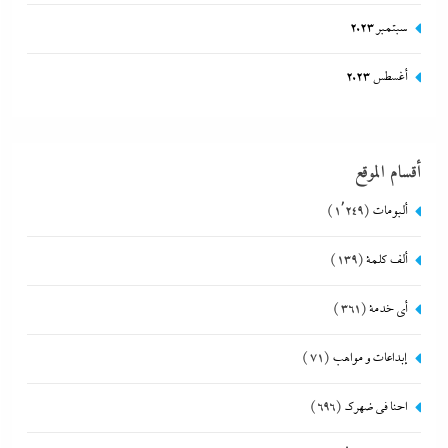
سبتمبر 2023
أغسطس 2023
أقسام الموقع
ألبومات
(1٬249)
ألف كلمة
(139)
أي خدمة
(361)
إبداعات و مواهب
(71)
احنا في ضهرك
(696)