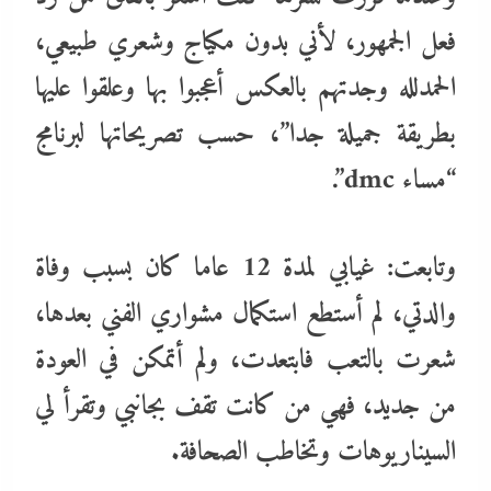
فعل الجمهور، لأني بدون مكياج وشعري طبيعي،
الحمدلله وجدتهم بالعكس أعجبوا بها وعلقوا عليها
بطريقة جميلة جدا”، حسب تصريحاتها لبرنامج
“مساء dmc”.
وتابعت: غيابي لمدة 12 عاما كان بسبب وفاة
والدتي، لم أستطع استكمال مشواري الفني بعدها،
شعرت بالتعب فابتعدت، ولم أتمكن في العودة
من جديد، فهي من كانت تقف بجانبي وتقرأ لي
السيناريوهات وتخاطب الصحافة.