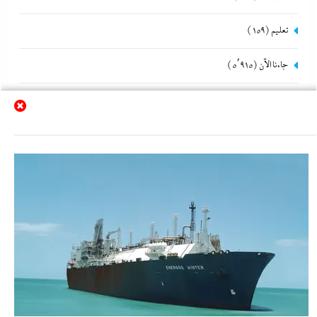
تعليم
(159)
جاءنا الآن
(5٬915)
حوادث و جريمة
(312)
دار نشر
(20)
ذوى الهمم
(12)
رئيس التحرير
(73)
رحلات و كشافة
(7)
رمضانك بيرفكس مع إندكس
(43)
رياضة
(609)