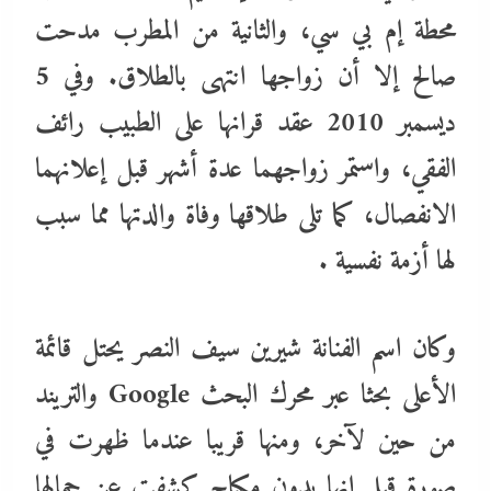
محطة إم بي سي، والثانية من المطرب مدحت
صالح إلا أن زواجها انتهى بالطلاق. وفي 5
ديسمبر 2010 عقد قرانها على الطبيب رائف
الفقي، واستمر زواجهما عدة أشهر قبل إعلانهما
الانفصال، كما تلى طلاقها وفاة والدتها مما سبب
لها أزمة نفسية .
وكان اسم الفنانة شيرين سيف النصر يحتل قائمة
الأعلى بحثا عبر محرك البحث Google والتريند
من حين لآخر، ومنها قريبا عندما ظهرت في
صورة قيل إنها بدون مكياج كشفت عن جمالها