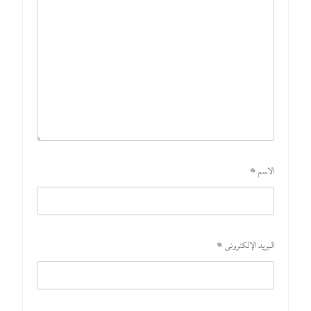
الاسم
*
بعد غياب 75 عاما: منتخب المبارزة يحقق ميدالية عالمية..والأروع أنها
على حساب نظيره الإسرائيلي
29 يوليو، 2026
البريد الإلكتروني
*