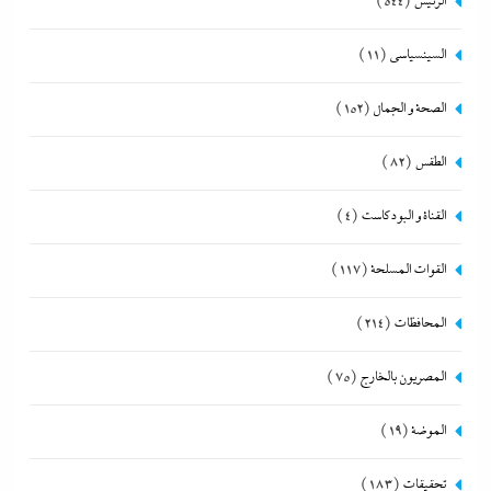
الرئيس
(544)
السينسياسي
(11)
الصحة و الجمال
(152)
الطقس
(82)
القناة و البودكاست
(4)
القوات المسلحة
(117)
المحافظات
(214)
المصريون بالخارج
(75)
الموضة
(19)
تحقيقات
(183)