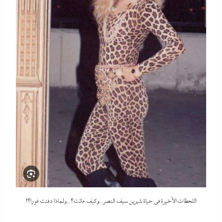
اللحظات الأخيرة في حياة شيرين سيف النصر..وكيف ماتت؟..ولماذا دفنت فورا؟!