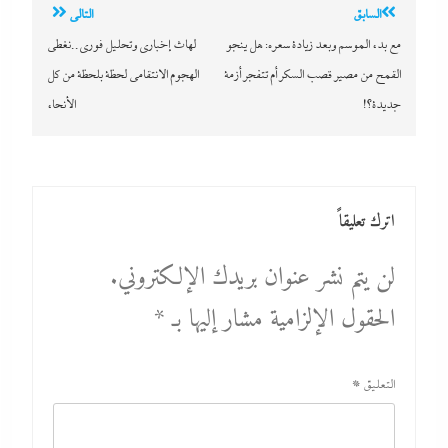
تصفّح
السابق
التالي
المقالات
مع بدء الموسم وبعد زيادة سعره: هل ينجو
لهاث إخباري وتحليل فورى..نغطى
القمح من مصير قصب السكر أم تتفجر أزمة
الهجوم الانتقامى لحظة بلحظة من كل
جديدة؟!
الأنحاء
اترك تعليقاً
لن يتم نشر عنوان بريدك الإلكتروني.
الحقول الإلزامية مشار إليها بـ
*
التعليق
*