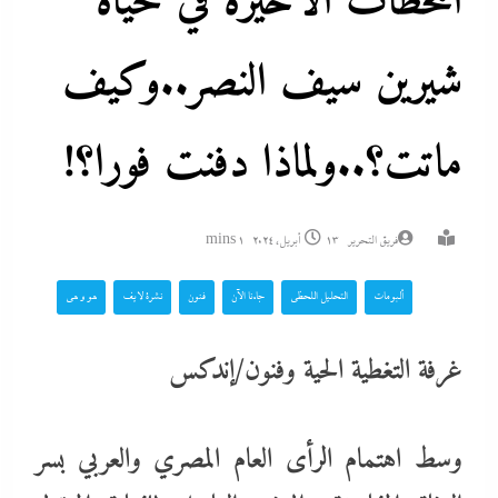
اللحظات الأخيرة في حياة
شيرين سيف النصر..وكيف
ماتت؟..ولماذا دفنت فورا؟!
فريق التحرير
13 أبريل، 2024
1 mins
ألبومات
التحليل اللحظي
جاءنا الآن
فنون
نشرة لايف
هو و هي
غرفة التغطية الحية وفنون/إندكس
وسط اهتمام الرأى العام المصري والعربي بسر