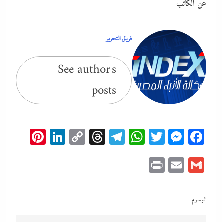
عن الكاتب
فريق التحرير
See author's
posts
erest
inkedIn
Copy
Threads
Telegram
WhatsApp
Messenger
Twitter
Facebook
Link
Print
Email
Gmail
الوسوم