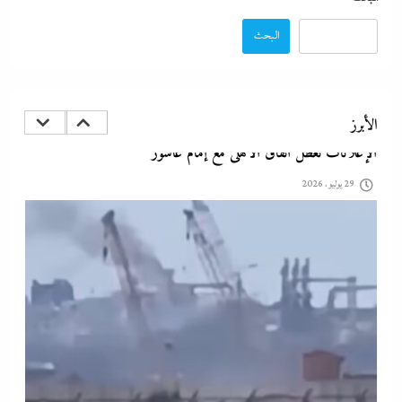
البحث
الإعلانات تعطل اتفاق الأهلى مع إمام عاشور
29 يوليو، 2026
الأبرز
تقدير موقف:حريق ميناء دمياط يشعل الجدل العالمي بصراع
الروايات..بين “هجوم بمسيّرة بلا أدلة ولا اعتراف” و”حادث عرضي