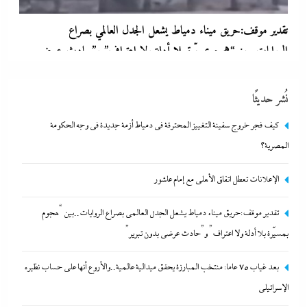
بدون تبرير”
29 يوليو، 2026
نُشر حديثًا
كيف فجر خروج سفينة التغييز المحترقة في دمياط أزمة جديدة في وجه الحكومة
المصرية؟
الإعلانات تعطل اتفاق الأهلى مع إمام عاشور
تقدير موقف:حريق ميناء دمياط يشعل الجدل العالمي بصراع الروايات..بين “هجوم
بعد غياب 75 عاما: منتخب المبارزة يحقق ميدالية عالمية..والأروع أنها
بمسيّرة بلا أدلة ولا اعتراف” و”حادث عرضي بدون تبرير”
على حساب نظيره الإسرائيلي
بعد غياب 75 عاما: منتخب المبارزة يحقق ميدالية عالمية..والأروع أنها على حساب نظيره
29 يوليو، 2026
الإسرائيلي