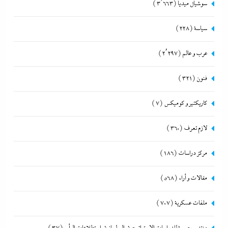
سوشيال ميديا
(3٬663)
سياسة
(228)
عرب و عالم
(2٬297)
فنون
(321)
كاريكتير و كوميكس
(7)
لازم تعرف
(360)
مركز دراسات
(186)
مقالات و أراء
(568)
ملفات عسكرية
(707)