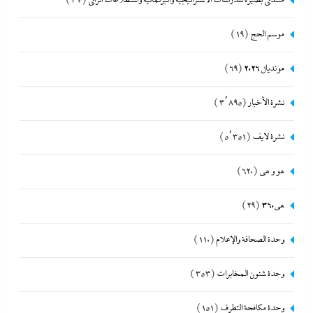
منتدى بصيرة للدراسات الاستراتيجية والبرلمانية واستطلاعات الرأى
(37)
موسم الحج
(19)
مونديال 2026
(69)
نشرة الأخبار
(3٬895)
نشرة لايف
(5٬351)
هو و هي
(620)
هى360
(29)
وحدة الصحافة والإعلام
(110)
وحدة شئون المخابرات
(353)
وحدة مكافحة التطرف
(151)