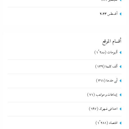
أغسطس 2023
أقسام الموقع
ألبومات
(1٬255)
ألف كلمة
(139)
أي خدمة
(361)
إبداعات و مواهب
(71)
احنا في ضهرك
(697)
اقتصاد
(1٬281)