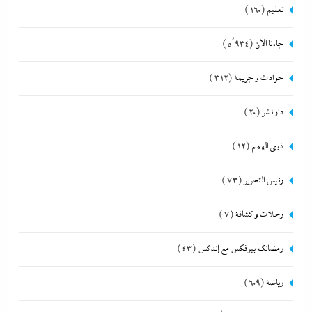
تعليم
(160)
جاءنا الآن
(5٬934)
حوادث و جريمة
(312)
دار نشر
(20)
ذوى الهمم
(12)
رئيس التحرير
(73)
رحلات و كشافة
(7)
رمضانك بيرفكس مع إندكس
(43)
رياضة
(609)