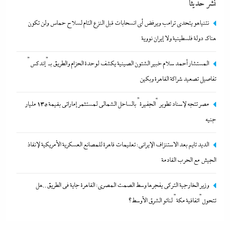
نُشر حديثًا
نتنياهو يتحدي ترامب ويرفض أى انسحابات قبل النزع التام لسلاح حماس ولن تكون
هناك دولة فلسطينية ولا إيران نووية
المستشار أحمد سلام خبير الشئون الصينية يكشف لوحدة الحزام والطريق بـ”إندكس”
تفاصيل تصعيد شراكة القاهرة وبكين
الديد تايم بعد الاستنزاف الإيرانى: تعليمات قاهرة للمصانع العسكرية
مصر تتجه لإسناد تطوير “الجفيرة” بالساحل الشمالي لمستثمر إماراتي بقيمة 135 مليار
الأمريكية لإنقاذ الجيش مع الحرب القادمة
جنيه
9 أغسطس، 2026
الديد تايم بعد الاستنزاف الإيرانى: تعليمات قاهرة للمصانع العسكرية الأمريكية لإنقاذ
الجيش مع الحرب القادمة
وزير الخارجية التركى يفجرها وسط الصمت المصري: القاهرة جاية في الطريق..هل
تتحول”اتفاقية مكة” لناتو الشرق الأوسط؟