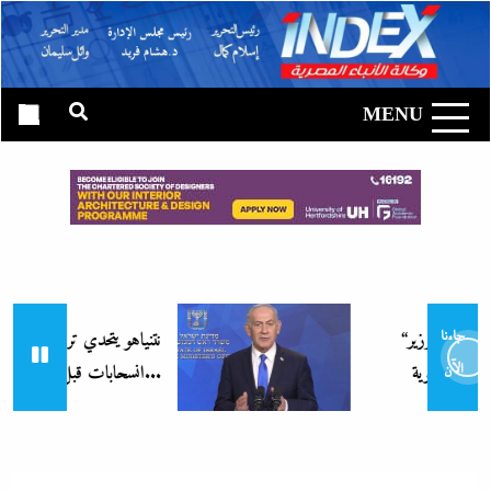
Ski
t
وكالة الأنباء
conten
المصرية|
MENU
إندكس
“زغاريد نص الليل للفجر”..إفيه وزير
نتنياهو يتحدي ترامب ويرفض أى
جاءنا
انسحابات قبل النزع التام لسلاح...
الآن