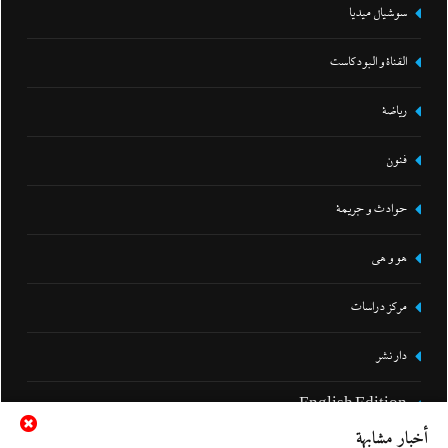
سوشيال ميديا
القناة و البودكاست
رياضة
فنون
حوادث و جريمة
هو و هي
مركز دراسات
دار نشر
English Edition
أخبار مشابهة