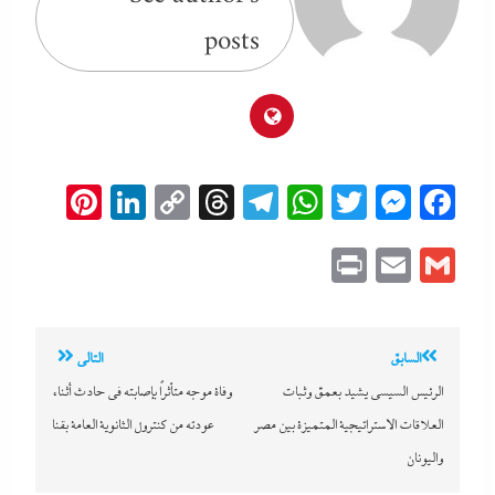
posts
erest
inkedIn
Copy
Threads
Telegram
WhatsApp
Messenger
Twitter
Facebook
Link
Print
Email
Gmail
تصفّح
السابق
التالي
المقالات
الرئيس السيسى يشيد بعمق وثبات
وفاة موجه متأثرًا بإصابته في حادث أثناء
العلاقات الاستراتيجية المتميزة بين مصر
عودته من كنترول الثانوية العامة بقنا
واليونان