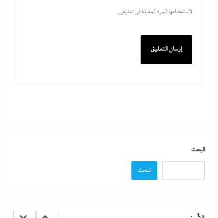
لاستخدامها المرة المقبلة في تعليقي.
نتنياهو يتحدي ترامب ويرفض أى انسحابات قبل النزع التام لسلاح
حماس ولن تكون هناك دولة فلسطينية ولا إيران نووية
9 أغسطس، 2026
البحث
البحث
المستشار أحمد سلام خبير الشئون الصينية يكشف لوحدة الحزام
والطريق بـ”إندكس” تفاصيل تصعيد شراكة القاهرة وبكين