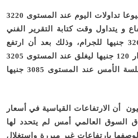
وافتتح الذهب عيار 21 الأكثر شيوعا تداولات اليوم عند المستوى 3220
اع و يتداول وقت كتابة التقرير الفني
لجلود بيليون عند المستوى 3260 جنيها للجرام، وذلك بعد أن ارتفع
السعر خلال جلسة الأمس بمقدار 120 جنيها ليغلق عند المستوى 3205
جنيهات للجرام بعد أن افتتح جلسة الأمس عند المستوى 3085 جنيها
ون أن الارتفاعات القياسية في أسعار
ق السوق العالمي أمس لم يتحدد لها
صفها بارتفاعات غير مبررة واستغلال