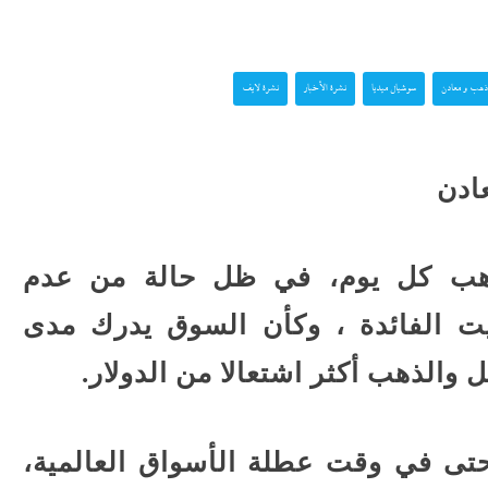
ضعت رأس
رسائل الناجحين في الثانو
الفلسطينية...
ذهب و معادن
سوشيال ميديا
نشرة الأخبار
نشرة لايف
ض غنائم
جلال نصار يسطر: تمنيت ل
 إماراتية
يشارك الأهلى بالكونفدرال
لهذه...
ادن
إسرائيل تشعل سباق التس
علمين في
صدمة
ذهب كل يوم، في ظل حالة من عدم
مليار...
يت الفائدة ، وكأن السوق يدرك مدى
 الجانية:
هل اشتعل فتيل الحرب
ل والذهب أكثر اشتعالا من الدولار.
يكشفن
العالمية؟..هجوم أوكراني
سفينة إيرانية وشائعات...
حتى في وقت عطلة الأسواق العالمية،