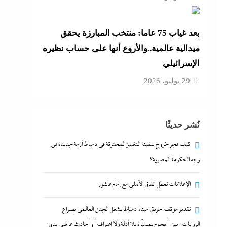
بعد غياب 75 عاما: منتخب المبارزة يحقق
ميدالية عالمية..والأروع أنها على حساب نظيره
الإسرائيلي
29 يوليو، 2026
نُشر حديثًا
كيف فجر خروج سفينة التغييز المحترقة في دمياط أزمة جديدة في
وجه الحكومة المصرية؟
الإعلانات تعطل اتفاق الأهلى مع إمام عاشور
تقدير موقف:حريق ميناء دمياط يشعل الجدل العالمي بصراع
الروايات..بين “هجوم بمسيّرة بلا أدلة ولا اعتراف” و”حادث عرضي بدون