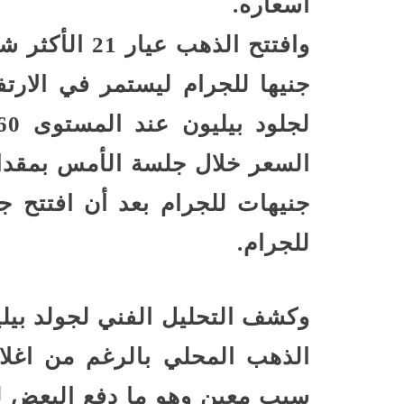
أسعاره.
جنيها للجرام ليستمر في الارتف
للجرام.
وكشف التحليل الفني لجولد بيلي
الذهب المحلي بالرغم من اغلا
سبب معين وهو ما دفع البعض لو