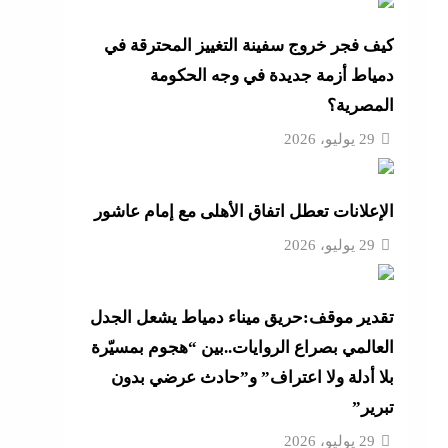
ية
كيف فجر خروج سفينة التغييز المحترقة في
دمياط أزمة جديدة في وجه الحكومة
و لم
المصرية؟
ية
29 يوليو، 2026
لح بعد
الإعلانات تعطل اتفاق الأهلى مع إمام عاشور
 الذخيرة وتخصص 110
29 يوليو، 2026
تقدير موقف:حريق ميناء دمياط يشعل الجدل
 على
العالمي بصراع الروايات..بين “هجوم بمسيّرة
بلا أدلة ولا اعتراف” و”حادث عرضي بدون
تبرير”
29 يوليو، 2026