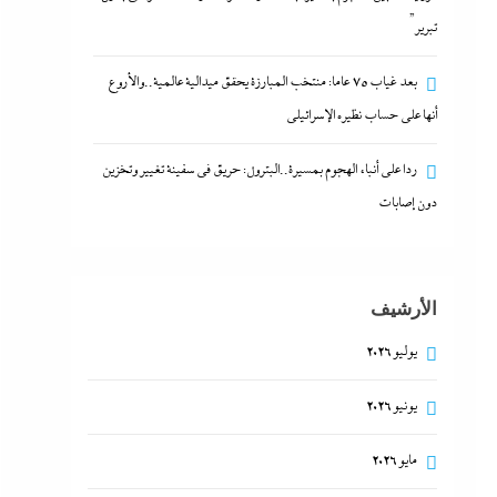
تبرير”
بعد غياب 75 عاما: منتخب المبارزة يحقق ميدالية عالمية..والأروع
أنها على حساب نظيره الإسرائيلي
ردا على أنباء الهجوم بمسيرة..البترول: حريق في سفينة تغيير وتخزين
دون إصابات
الأرشيف
يوليو 2026
يونيو 2026
مايو 2026