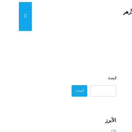
أزهر
تنى
بة
البحث
البحث
موجة
ائق
الأبرز
زة: