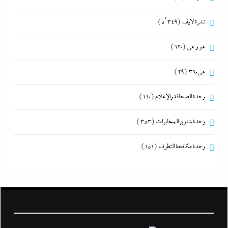
نشرة لايف
(5٬349)
هو و هي
(620)
هى360
(29)
وحدة الصحافة والإعلام
(110)
وحدة شئون المخابرات
(353)
وحدة مكافحة التطرف
(151)