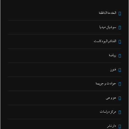
الخدمة الناطقة
سوشيال ميديا
القناة و البودكاست
رياضة
فنون
حوادث و جريمة
هو و هي
مركز دراسات
دار نشر