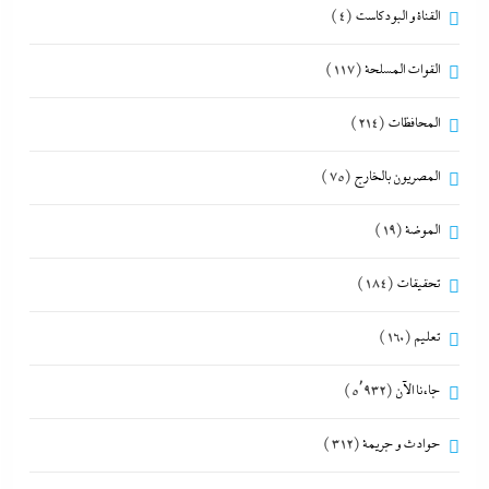
القناة و البودكاست
(4)
القوات المسلحة
(117)
المحافظات
(214)
المصريون بالخارج
(75)
الموضة
(19)
تحقيقات
(184)
تعليم
(160)
جاءنا الآن
(5٬932)
حوادث و جريمة
(312)