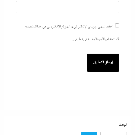
احفظ اسمي، بريدي الإلكتروني، والموقع الإلكتروني في هذا المتصفح
لاستخدامها المرة المقبلة في تعليقي.
اتهامات مخابراتية غربية: إيران تعرض “صفقة مضيق”
على الصين وروسيا لتوريطهما مباشرة في صراع هرمز
بترقب أمريكي إسرائيلى
8 أغسطس، 2026
مصر تتجه لإسناد تطوير “الجفيرة” بالساحل الشمالي
البحث
لمستثمر إماراتي بقيمة 135 مليار جنيه