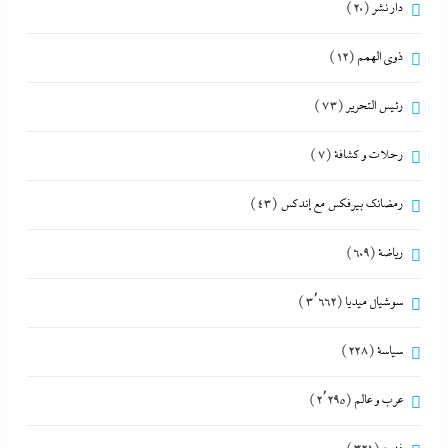
دار نشر
(20)
ذوى الهمم
(12)
رئيس التحرير
(73)
رحلات و كشافة
(7)
رمضانك بيرفكس مع إندكس
(43)
رياضة
(609)
سوشيال ميديا
(3٬662)
سياسة
(228)
عرب و عالم
(2٬295)