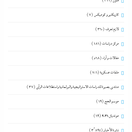
فنون
(321)
كاريكتير و كوميكس
(7)
لازم تعرف
(360)
مركز دراسات
(186)
مقالات و أراء
(568)
ملفات عسكرية
(706)
منتدى بصيرة للدراسات الاستراتيجية والبرلمانية واستطلاعات الرأى
(37)
موسم الحج
(19)
مونديال 2026
(69)
نشرة الأخبار
(3٬894)