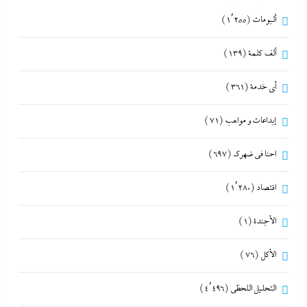
ألبومات
(1٬255)
ألف كلمة
(139)
أي خدمة
(361)
إبداعات و مواهب
(71)
احنا في ضهرك
(697)
اقتصاد
(1٬280)
الأجندة
(1)
الأكل
(76)
التحليل اللحظي
(4٬496)