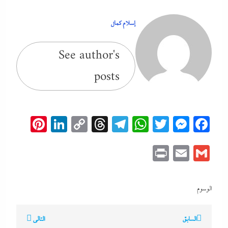
إسلام كمال
See author's
posts
erest
inkedIn
Copy
Threads
Telegram
WhatsApp
Messenger
Twitter
Facebook
Link
Print
Email
Gmail
الوسوم
تصفّح
السابق
التالي