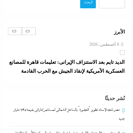
البحث
8 أغسطس، 2026
الديد تايم بعد الاستنزاف الإيرانى: تعليمات قاهرة للمصانع
الأبرز
العسكرية الأمريكية لإنقاذ الجيش مع الحرب القادمة
8 أغسطس، 2026
وزير الخارجية التركى يفجرها وسط الصمت المصري:
القاهرة جاية في الطريق..هل تتحول”اتفاقية مكة” لناتو
الشرق الأوسط؟
8 أغسطس، 2026
نُشر حديثًا
اتهامات مخابراتية غربية: إيران تعرض “صفقة مضيق”
مصر تتجه لإسناد تطوير “الجفيرة” بالساحل الشمالي لمستثمر إماراتي بقيمة 135 مليار
على الصين وروسيا لتوريطهما مباشرة في صراع هرمز
جنيه
بترقب أمريكي إسرائيلى