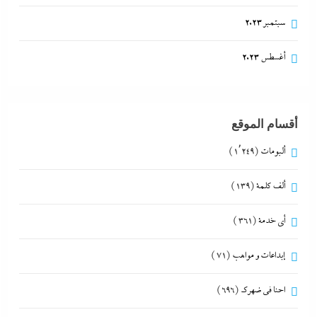
سبتمبر 2023
أغسطس 2023
أقسام الموقع
ألبومات
(1٬249)
ألف كلمة
(139)
أي خدمة
(361)
إبداعات و مواهب
(71)
احنا في ضهرك
(696)