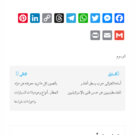
erest
inkedIn
Copy
Threads
Telegram
WhatsApp
Messenger
Twitter
Facebook
Link
Print
Email
Gmail
الوسوم
تصفّح
السابق
التالي
المقالات
أسامة الغزالى حرب يسطر: أعتذر
بالصور:كل ما تريد معرفته عن مزاد
للفلسطينييين عن حسن ظنى بالإسرائيليين
المطار..أنواع وموديلات السيارات
واجراءات شراءها