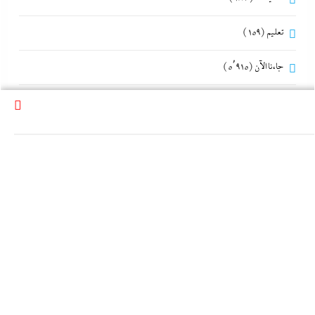
تعليم
(159)
جاءنا الآن
(5٬915)
حوادث و جريمة
(312)
دار نشر
(20)
ذوى الهمم
(12)
رئيس التحرير
(73)
رحلات و كشافة
(7)
رمضانك بيرفكس مع إندكس
(43)
رياضة
(609)