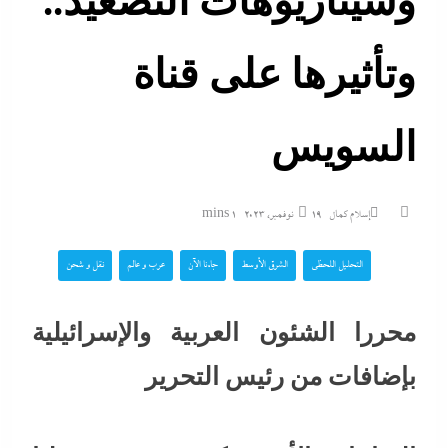
وسيناريوهات التصعيد..
وتأثيرها على قناة
السويس
إسلام كمال
19 نوفمبر، 2023
1 mins
التحليل اللحظي
الشرق الأوسط
جاءنا الآن
عرب و عالم
نقل و شحن
محررا الشئون العربية والإسرائيلية
بإضافات من رئيس التحرير