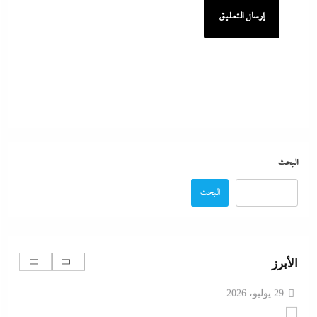
بعد غياب 75 عاما: منتخب المبارزة يحقق ميدالية
عالمية..والأروع أنها على حساب نظيره الإسرائيلي
29 يوليو، 2026
كيف فجر خروج سفينة التغييز المحترقة في دمياط أزمة
جديدة في وجه الحكومة المصرية؟
البحث
29 يوليو، 2026
البحث
الإعلانات تعطل اتفاق الأهلى مع إمام عاشور
29 يوليو، 2026
الأبرز
تقدير موقف:حريق ميناء دمياط يشعل الجدل العالمي
بصراع الروايات..بين “هجوم بمسيّرة بلا أدلة ولا اعتراف”