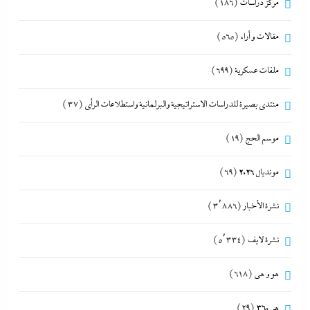
مركز دراسات
(186)
مقالات و أراء
(565)
ملفات عسكرية
(699)
منتدى بصيرة للدراسات الاستراتيجية والبرلمانية واستطلاعات الرأى
(37)
موسم الحج
(19)
مونديال 2026
(69)
نشرة الأخبار
(3٬886)
نشرة لايف
(5٬334)
هو و هي
(618)
هى360
(29)