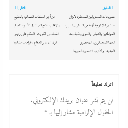
تصفّح
السابق
التالي
المقالات
تصريحات المسؤولين المستفزة لاتزال
من أجرأ السلطات القضائية بالخليج
مستمرة: لا توجد أزمة في السكر..والسبب
والإقليم: نفتح الصندوق الأسود لقضايا
المواطنين والتجار..والسوق ينظبط بعد
الفساد في الكويت..الحكم على رئيس
تخمة المحتكرين والمحصول
الوزراء ووزير الدفاع وغرامات مليارية
الجديد..والأقرب التسعيرة الجبرية!
اترك تعليقاً
لن يتم نشر عنوان بريدك الإلكتروني.
الحقول الإلزامية مشار إليها بـ
*