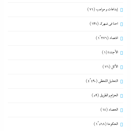
إبداعات و مواهب
(71)
احنا في ضهرك
(696)
اقتصاد
(1٬276)
الأجندة
(1)
الأكل
(76)
التحليل اللحظي
(4٬490)
الحزام و الطريق
(59)
الحصاد
(14)
الحكومة
(1٬568)