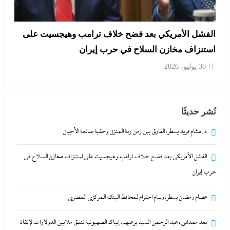
عصام رمضان يسطر: وسام احترام لمحافظ البنك
المركزى المصري
30 يوليو، 2026
نُشر حديثًا
د.هشام فريد يسطر: الفارق بين زمن ربة المنزل وحقبة صانعة الأجيال
الفشل الأمريكي بعد فضح خلاف ترامب وهيجسيت على استنزاف مخازن السلاح في
حرب إيران
عصام رمضان يسطر: وسام احترام لمحافظ البنك المركزى المصري
بعد ممدانى، عبد الرحمن السيد يرعبهم: إيباك الصهيونية
بعد ممدانى، عبد الرحمن السيد يرعبهم: إيباك الصهيونية تنفق ملايين الدولارات لإنقاذ