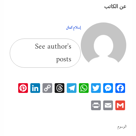
عن الكاتب
إسلام كمال
See author's
posts
erest
inkedIn
Copy
Threads
Telegram
WhatsApp
Messenger
Twitter
Facebook
Link
Print
Email
Gmail
الوسوم