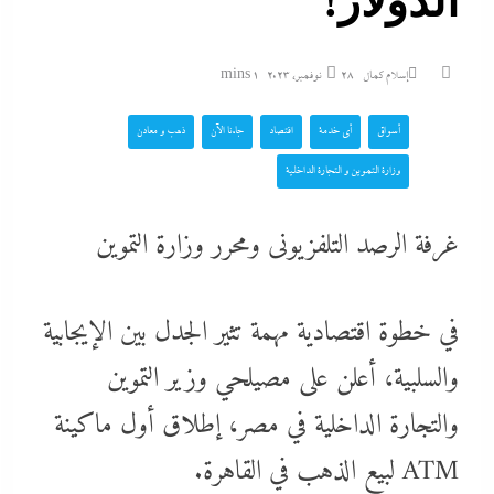
الدولار!
إسلام كمال
28 نوفمبر، 2023
1 mins
أسواق
أي خدمة
اقتصاد
جاءنا الآن
ذهب و معادن
وزارة التموين و التجارة الداخلية
غرفة الرصد التلفزيونى ومحرر وزارة التموين
في خطوة اقتصادية مهمة تثير الجدل بين الإيجابية
والسلبية، أعلن على مصيلحي وزير التموين
والتجارة الداخلية في مصر، إطلاق أول ماكينة
ATM لبيع الذهب في القاهرة.