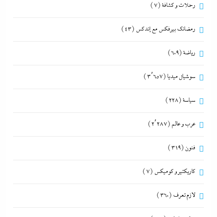
رحلات و كشافة
(7)
رمضانك بيرفكس مع إندكس
(43)
رياضة
(609)
سوشيال ميديا
(3٬657)
سياسة
(228)
عرب و عالم
(2٬287)
فنون
(319)
كاريكتير و كوميكس
(7)
لازم تعرف
(360)