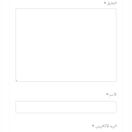
التعليق
*
الاسم
*
بعد ممدانى، عبد الرحمن السيد يرعبهم: إيباك الصهيونية
تنفق ملايين الدولارات لإنقاذ المد الإسرائيلي في أمريكا
30 يوليو، 2026
البريد الإلكتروني
*