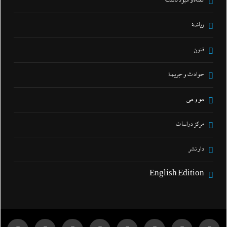
القناة و البودكاست
رياضة
فنون
حوادث و جريمة
هو و هي
مركز دراسات
دار نشر
English Edition