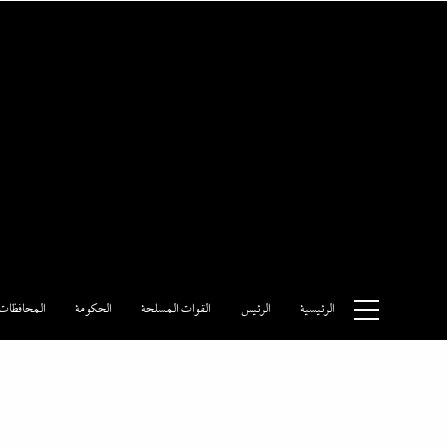
Ski
t
conten
وكالة الأنباء المصرية
الرئيسية
الرئيس
القوات المسلحة
الحكومة
المحافظات