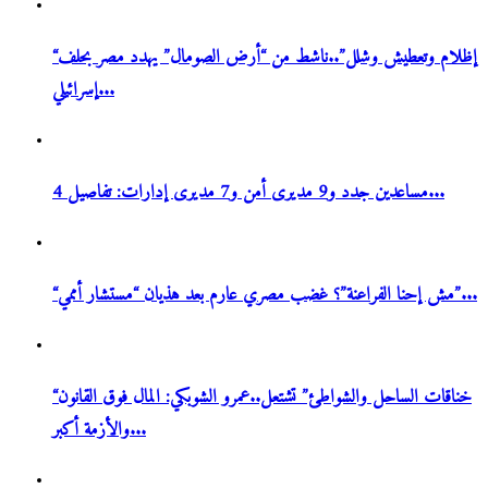
“إظلام وتعطيش وشلل”..ناشط من “أرض الصومال” يهدد مصر بحلف
إسرائيلي...
4 مساعدين جدد و9 مديرى أمن و7 مديرى إدارات: تفاصيل...
“مش إحنا الفراعنة”؟ غضب مصري عارم بعد هذيان “مستشار أممي”...
“خناقات الساحل والشواطئ” تشتعل..عمرو الشوبكي: المال فوق القانون
والأزمة أكبر...