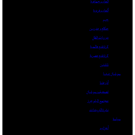
ألعاب جماعية
ألعاب فردية
جيم
حكام و مدربين
دوريات الظل
كرة قدم عالمية
كرة قدم مصرية
ناشئين
سوشيال ميديا
أذرعتنا
تصحيف سوشيال
مجتمع البلوجرز
نشرة التريندات
سياسة
أحزاب