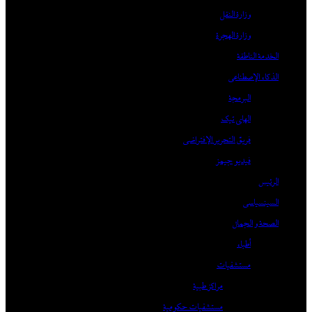
وزارة النقل
وزارة الهجرة
الخدمة الناطقة
الذكاء الإصطناعي
البرمجة
الهاي تيك
فريق التحرير الإفتراضي
فيديو جيمز
الرئيس
السينسياسي
الصحة و الجمال
أطباء
مستشفيات
مراكز طبية
مستشفيات حكومية