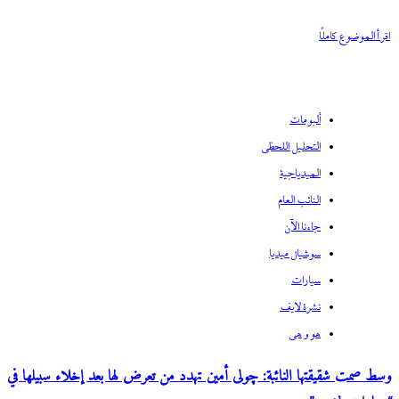
اقر أ الموضوع كاملًا
ألبومات
التحليل اللحظي
الميدياجية
النائب العام
جاءنا الآن
سوشيال ميديا
سيارات
نشرة لايف
هو و هي
وسط صمت شقيقتها النائبة: چولى أمين تهدد من تعرض لها بعد إخلاء سبيلها في