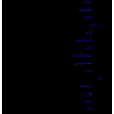
برلمان
مجتمع مدني
نقابات
عرب و عالم
أفريقيا
الشرق الأوسط
اللاتين
المعسكر الشرقي
المعسكر الغربي
عرب
فنون
الميدياجية
تليفزيون
سينما
كتابة