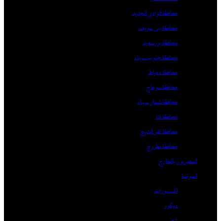
محافظة الوادي الجديد
محافظة بني سويف
محافظة بورسعيد
محافظة جنوب سيناء
محافظة دمياط
محافظة سوهاج
محافظة شمال سيناء
محافظة قنا
محافظة كفر الشيخ
محافظة مطروح
المصريون بالخارج
الموضة
اكسسورات
ديكور
شعر