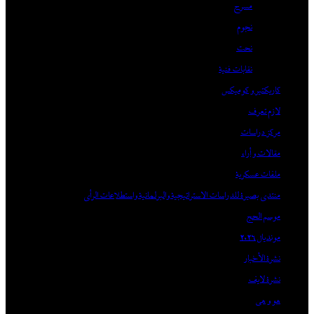
مسرح
نجوم
نحت
نقابات فنية
كاريكتير و كوميكس
لازم تعرف
مركز دراسات
مقالات و أراء
ملفات عسكرية
منتدى بصيرة للدراسات الاستراتيجية والبرلمانية واستطلاعات الرأى
موسم الحج
مونديال 2026
نشرة الأخبار
نشرة لايف
هو و هي