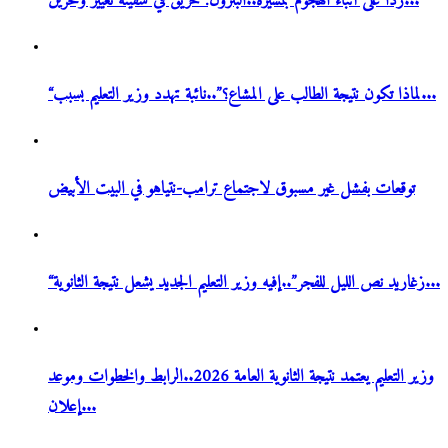
ردا على أنباء الهجوم بمسيرة..البترول: حريق في سفينة تغيير وتخزين...
“لماذا تكون نتيجة الطالب على المشاع؟”..نائبة تهدد وزير التعليم بسبب...
توقعات بفشل غير مسبوق لاجتماع ترامب-نتياهو في البيت الأبيض
“زغاريد نص الليل للفجر”..إفيه وزير التعليم الجديد يشعل نتيجة الثانوية...
وزير التعليم يعتمد نتيجة الثانوية العامة 2026..الرابط والخطوات وموعد
إعلان...