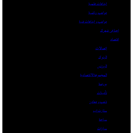
إبداعات علمية
مواهب رياضية
مواهب و إبداعات فنية
احنا في ضهرك
اقتصاد
إتصالات
البنوك
البيزنس
المجموعة الإقتصادية
بورصة
تأمينات
ذهب و معادن
ستارت اب
سياحة
سيارات