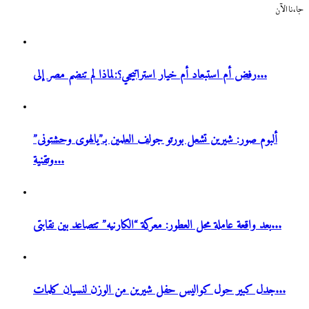
جاءنا الآن
رفض أم استبعاد أم خيار استراتيجي؟:لماذا لم تنضم مصر إلى...
ألبوم صور: شيرين تشعل بورتو جولف العلمين بـ”يالهوى وحشتونى”
وتقنية...
بعد واقعة عاملة محل العطور: معركة “الكارنيه” تتصاعد بين نقابتى...
جدل كبير حول كواليس حفل شيرين من الوزن لنسيان كلمات...