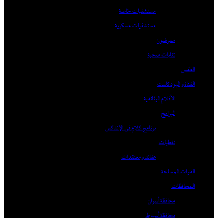
مستشفيات خاصة
مستشفيات عسكرية
ممرضون
نقابات صحية
الطقس
القناة و البودكاست
الأفلام الوثائقية
البرامج
برنامج كلام في الإندكس
تغطيات
عقائد ومعتقدات
القوات المسلحة
المحافظات
محافظة أسوان
محافظة أسيوط