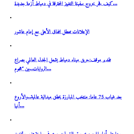
كيف فجر خروج سفينة التغييز المحترقة في دمياط أزمة جديدة...
الإعلانات تعطل اتفاق الأهلى مع إمام عاشور
تقدير موقف:حريق ميناء دمياط يشعل الجدل العالمي بصراع
الروايات..بين “هجوم...
بعد غياب 75 عاما: منتخب المبارزة يحقق ميدالية عالمية..والأروع
أنها...