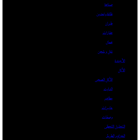
صناعة
طاقة وتعدين
طيران
عقارات
عمال
نقل و شحن
الأجندة
الأكل
الأكل الصحي
الدايت
مطاعم
هايبرات
وصفات
التحليل اللحظي
الحزام و الطريق