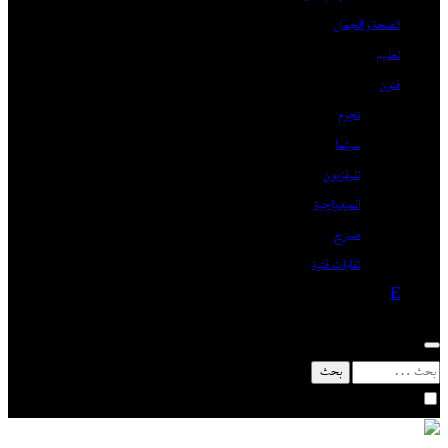
الصحة و الجمال
تعليم
فنون
نجوم
سينما
تليفزيون
الميدياجية
مسرح
نقابات فنية
E
البحث
عن: