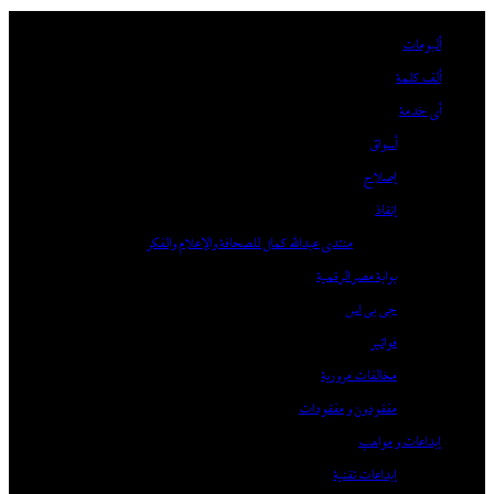
Skip
وكالة الأنباء المصرية|إندكس
ألبومات
to
ألف كلمة
content
أي خدمة
أسواق
إصلاح
إنقاذ
منتدى عبدالله كمال للصحافة والإعلام والفكر
بوابة مصر الرقمية
جي بي اس
فواتير
مخالفات مرورية
مفقودون و مفقودات
إبداعات و مواهب
إبداعات تقنية