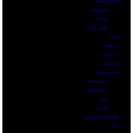
حوادث و جريمة
النائب العام
جرائم برا
محاكم و أقسام
دار نشر
ذوى الهمم
رئيس التحرير
راديو إندكس
رحلات و كشافة
رحلات بحرية
رحلات خلوية
سفاري
كامبنج
رمضانك بيرفكس مع إندكس
رياضة