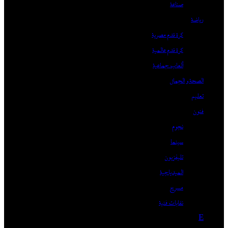
صناعة
رياضة
كرة قدم مصرية
كرة قدم عالمية
ألعاب جماعية
الصحة و الجمال
تعليم
فنون
نجوم
سينما
تليفزيون
الميدياجية
مسرح
نقابات فنية
E