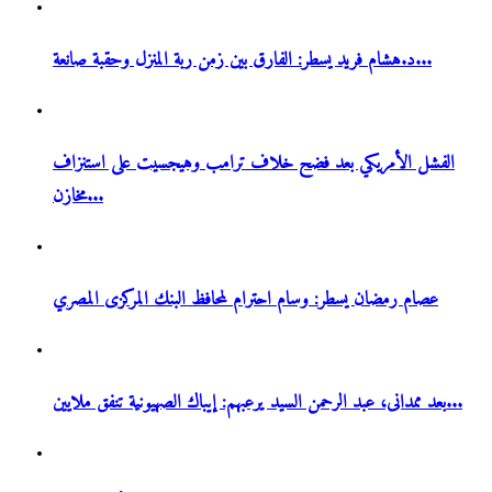
د.هشام فريد يسطر: الفارق بين زمن ربة المنزل وحقبة صانعة...
الفشل الأمريكي بعد فضح خلاف ترامب وهيجسيت على استنزاف
مخازن...
عصام رمضان يسطر: وسام احترام لمحافظ البنك المركزى المصري
بعد ممدانى، عبد الرحمن السيد يرعبهم: إيباك الصهيونية تنفق ملايين...