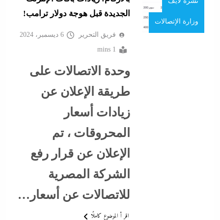
ما حذرنا منه يحدث: اشتباكات عنيفة لليوم الرابع بين
نشرة لايف
الجديدة قبل هوجة دولار ترامب!
الجيش الإثيوبي وقوات تيجراي..ونظام آبي أحمد يرتعب
وزارة الإتصالات
6 ديسمبر، 2024
فريق التحرير
6 ديسمبر، 2024
1 mins
وحدة الاتصالات على
طريقة الإعلان عن
زيادات أسعار
المحروقات ، تم
الإعلان عن قرار رفع
الشركة المصرية
مدبولي:”مخزون مصر يكفي سنة كاملة”..وارتفاع قياسي
في الاحتياطي الأجنبي رغم توترات هرمز
للاتصالات عن أسعار…
6 ديسمبر، 2024
اقر أ الموضوع كاملًا