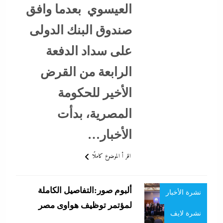
العيسوي بعدما وافق
الشرق الأوسط
صندوق البنك الدولى
بوابة مصر
الرقمية
على سداد الدفعة
بورصة
الرابعة من القرض
جاءنا الآن
الأخير للحكومة
ستارت اب
المصرية، بدأت
سوشيال ميديا
الأخبار…
صناعة
اقر أ الموضوع كاملًا
عرب و عالم
ألبوم صور:التفاصيل الكاملة
نشرة الأخبار
أي خدمة
لمؤتمر توظيف هواوى مصر
نشرة لايف
إتصالات