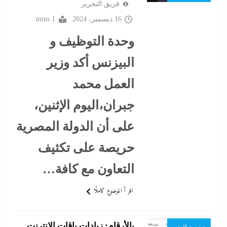
فريق التحرير
احنا في ضهرك
16 ديسمبر، 2024
1 mins
اقتصاد
وحدة التوظيف و
البنوك
البيزنس أكد وزير
البيزنس
العمل محمد
التحليل اللحظي
جبران،اليوم الإثنين،
الحكومة
على أن الدولة المصرية
بورصة
حريصة على تكثيف
جاءنا الآن
التعاون مع كافة…
سوشيال ميديا
اقر أ الموضوع كاملًا
نشرة الأخبار
بالأرقام: زيادات باقات الإنترنت