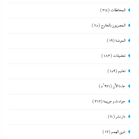
المحافظات
(214)
المصريون بالخارج
(75)
الموضة
(19)
تحقيقات
(183)
تعليم
(159)
جاءنا الآن
(5٬921)
حوادث و جريمة
(312)
دار نشر
(20)
ذوى الهمم
(12)