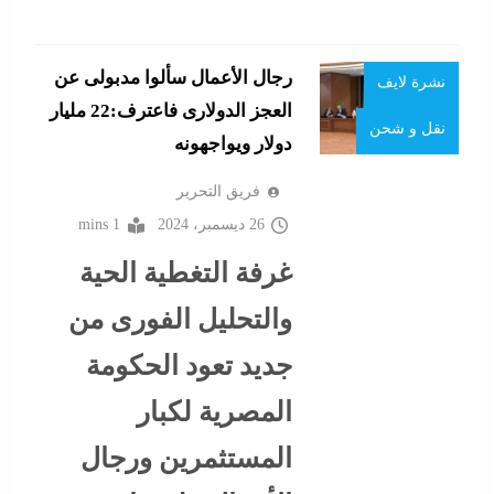
المجموعة
نشرة الأخبار
الإقتصادية
رجال الأعمال سألوا مدبولى عن
نشرة لايف
بورصة
العجز الدولارى فاعترف:22 مليار
نقل و شحن
دولار ويواجهونه
تأمينات
فريق التحرير
جاءنا الآن
26 ديسمبر، 2024
1 mins
ذهب و معادن
غرفة التغطية الحية
ستارت اب
والتحليل الفورى من
سوشيال ميديا
جديد تعود الحكومة
سياحة
المصرية لكبار
ألبومات
سيارات
المستثمرين ورجال
ألف كلمة
صناعة