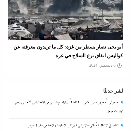
أبو يحى نصار يسطر من غزة: كل ما تريدون معرفته عن
كواليس اتفاق نزع السلاح في غزة
6 ديسمبر، 2024
نُشر حديثًا
مدبولي:”مخزون مصر يكفي سنة كاملة”..وارتفاع قياسي في الاحتياطي الأجنبي رغم
توترات هرمز
تفاصيل الاتفاق العُماني-الإيراني المرتقب لإدارة الملاحة في مضيق هرمز