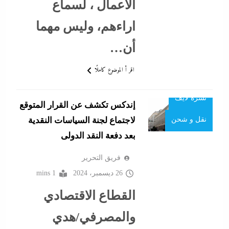
الأعمال ، لسماع
أي خدمة
طيران
اراءهم، وليس مهما
إبداعات تقنية
عقارات
أن…
إبداعات و
عمال
مواهب
اقر أ الموضوع كاملًا
نشرة الأخبار
إتصالات
نشرة لايف
إندكس تكشف عن القرار المتوقع
احنا في ضهرك
لاجتماع لجنة السياسات النقدية
نقل و شحن
اقتصاد
بعد دفعة النقد الدولى
البنوك
فريق التحرير
26 ديسمبر، 2024
1 mins
البيزنس
القطاع الاقتصادي
التحليل اللحظي
والمصرفي/هدي
الحكومة