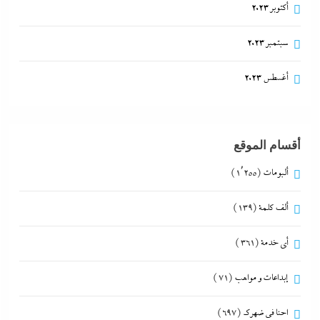
أكتوبر 2023
سبتمبر 2023
أغسطس 2023
أقسام الموقع
ألبومات
(1٬255)
ألف كلمة
(139)
أي خدمة
(361)
إبداعات و مواهب
(71)
احنا في ضهرك
(697)