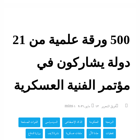
500 ورقة علمية من 21
دولة يشاركون في
مؤتمر الفنية العسكرية
فريق التحرير
13 مايو، 2026
1 mins
البرمجة
الحكومة
الذكاء الإصطناعي
السينسياسي
القوات المسلحة
تغطيات
جاءنا الآن
ملفات عسكرية
نشرة لايف
وزارة الدفاع