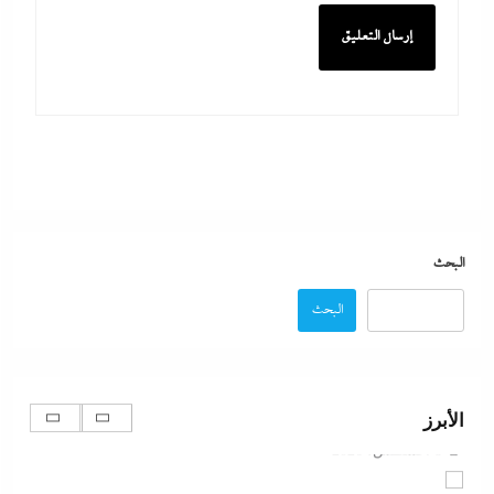
ألبوم صور: شيرين تشعل بورتو جولف العلمين بـ”يالهوى
وحشتونى” وتقنية 3D Mapping لأول مرة
8 أغسطس، 2026
محمد شاهين يسطر من غزة: موازين الهدنة على ضوء
خارطة ميلادينوف
البحث
8 أغسطس، 2026
البحث
“دكتوراه فخرية يابانية لوزير التعليم”..تكريم مستحق أم
شهادة تجميل لفشل عبداللطيف؟
الأبرز
8 أغسطس، 2026