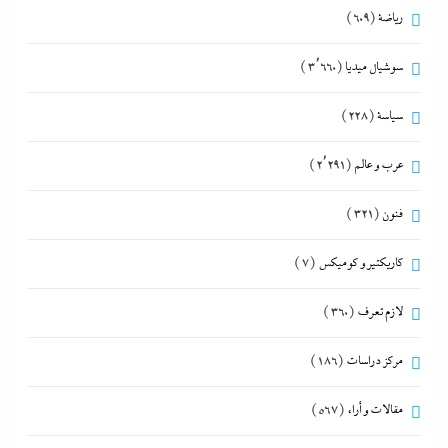
رياضة
(609)
سوشيال ميديا
(3٬660)
سياسة
(228)
عرب و عالم
(2٬291)
فنون
(321)
كاريكتير و كوميكس
(7)
لازم تعرف
(360)
مركز دراسات
(186)
مقالات و أراء
(567)