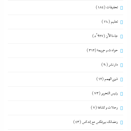
تحقيقات
(184)
تعليم
(160)
جاءنا الآن
(5٬927)
حوادث و جريمة
(312)
دار نشر
(20)
ذوى الهمم
(12)
رئيس التحرير
(73)
رحلات و كشافة
(7)
رمضانك بيرفكس مع إندكس
(43)