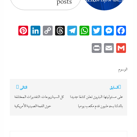
posts
erest
inkedIn
Copy
Threads
Telegram
WhatsApp
Messenger
Twitter
Facebook
Link
Print
Email
Gmail
الوسوم
تصفّح
السابق
التالي
المقالات
على مسئوليتها: البترول تعلن كشفا جديدا
كل السيناريوهات: التقديرات المختلفة
بالدلتا بـ50 مليون قدم مكعب يوميا
حول القمة الصينية الأمريكية