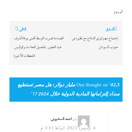
الوسوم
تصفّح
السابق
التالي
المقالات
إجتماع مهم لوزير الدفاع مع نظيره في
الصدمة تضرب الوسط الفنى بوفاة أشرف
جنوب السودان
عبد الغفور..تفاصيل الحادث وكواليس
اللحظات الأخيرة
One thought on “
42,3 مليار دولار: هل مصر تستطيع
”
سداد إلتزاماتها المادية الدولية خلال 2024 ?!
احمد السنديوني
:
يقول
4 ديسمبر، 2023 الساعة 3:31 م