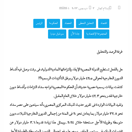
إسلام كمال
3 ديسمبر، 2023
1 mins
اقتصاد
التحليل اللحظي
الحصاد
الحكومة
الرئيس
المجموعة الإقتصادية
جاءنا الآن
سوشيال ميديا
غرفة الرصد والتحليل
هل بالفعل تستطيع الدولة المصرية الإيفاء بإلتزاماتها المادية الدولية، في وقت وصل فيه أقساط
الديون الخارجية لحوالى ٤٢،٥ مليار دولار، وفق التأكيدات الرسمية؟!
كشفت بيانات رسمية مصرية حديثة، أن الحكومة المصرية تواجه سداد التزامات وأقساط ديون
خارجية تقدر بنحو 42.3 مليار دولار خلال العام المقبل.
وتفيد البيانات الواردة في تقرير حديث للبنك المركزي المصري، أنه سيتعين على مصر سداد
نحو 32.8 مليار دولار بما يعادل نحو 20 في المئة من إجمالي الديون الخارجية للبلاد، ديون
متوسطة وطويلة الأجل مستحقة خلال 2024. ويمثل هذا زيادة قدرها 3.6 مليار دولار عن
تقديرات البنك في سبتمبر الماضي، وهو ما يرفع إجمالي الديون المتوسطة والطويلة الأجل