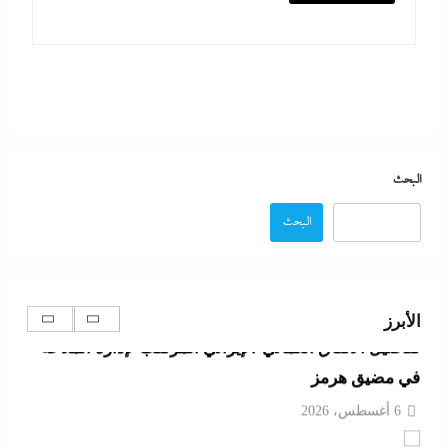
ما حذرنا منه يحدث: اشتباكات عنيفة لليوم الرابع بين
الجيش الإثيوبي وقوات تيجراي..ونظام آبي أحمد يرتعب
6 أغسطس، 2026
مدبولي:”مخزون مصر يكفي سنة كاملة”..وارتفاع قياسي
في الاحتياطي الأجنبي رغم توترات هرمز
البحث
6 أغسطس، 2026
البحث
تفاصيل الاتفاق العُماني-الإيراني المرتقب لإدارة الملاحة
في مضيق هرمز
الأبرز
6 أغسطس، 2026
أبو يحى نصار يسطر من غزة: كل ما تريدون معرفته عن
كواليس اتفاق نزع السلاح في غزة