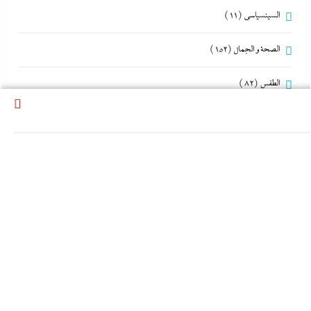
السينسياسي
(11)
الصحة و الجمال
(152)
الطقس
(82)
القناة و البودكاست
(4)
القوات المسلحة
(117)
المحافظات
(214)
المصريون بالخارج
(75)
الموضة
(19)
تحقيقات
(183)