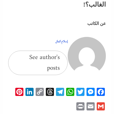
الغالب؟!
عن الكاتب
إسلام كمال
See author's
posts
erest
inkedIn
Copy
Threads
Telegram
WhatsApp
Messenger
Twitter
Facebook
Link
Print
Email
Gmail