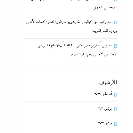
الصحفيين والعمال
جدل كبير حول كواليس حفل شيرين من الوزن لنسيان كلمات الأغانى
وردود الفعل الغريبة
مدبولي:”مخزون مصر يكفي سنة كاملة”..وارتفاع قياسي في
الاحتياطي الأجنبي رغم توترات هرمز
الأرشيف
أغسطس 2026
يوليو 2026
يونيو 2026