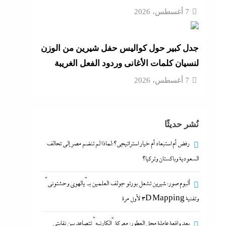
7 أغسطس، 2026
جدل كبير حول كواليس حفل شيرين من الوزن
لنسيان كلمات الأغانى وردود الفعل الغريبة
7 أغسطس، 2026
نُشر حديثًا
رفض أم استبعاد أم خيار استراتيجي؟:لماذا لم تنضم مصر إلى تحالف
السعودية وباكستان وتركيا؟
ألبوم صور: شيرين تشعل بورتو جولف العلمين بـ”يالهوى وحشتونى”
وتقنية 3D Mapping لأول مرة
بعد واقعة عاملة محل العطور: معركة “الكارنيه” تتصاعد بين نقابتى