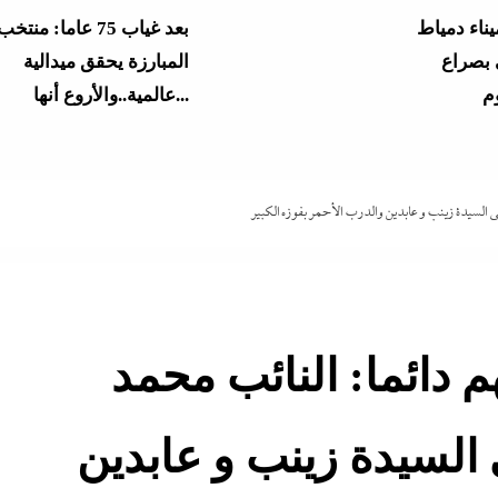
ناء دمياط
بعد غياب 75 عاما: منتخب
 بصراع
المبارزة يحقق ميدالية
عالمية..والأروع أنها...
يق في
المشاع؟”..نائبة تهدد وزير
التعليم بسبب...
 السيدة زينب و عابدين والدرب الأحمر بفوزه الكبير
سبوق
 في البيت
وزير التعليم الجديد يشعل 
الثانوية...
 دائما: النائب محمد
جة الثانوية
الرابط والخطوات
من “أرض الصومال” يهد
السيدة زينب و عابدين
بحلف إسرائيلي...