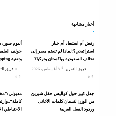
أخبار مشابهة
رفض أم استبعاد أم خيار
ألبوم صور: 
استراتيجي؟:لماذا لم تنضم مصر إلى
جولف العلمي
تحالف السعودية وباكستان وتركيا؟
وتقنية 3D Mapping لأول مرة
فريق التحرير
8 أغسطس، 2026
فريق الت
0
0
جدل كبير حول كواليس حفل شيرين
مدبولي:”مخ
من الوزن لنسيان كلمات الأغانى
كاملة”..وارت
وردود الفعل الغريبة
الاحتياطي ال