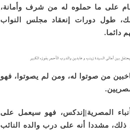
ام على ما حملوه له من شرف وأمانة،
ك، طول دورات إنعقاد مجلس النواب
 دائما.
تفل بين أهالى السيدة زينب و عابدين والدرب الأحمر بفوزه الكبير
خبين من صوتوا له، ومن لم يصوتوا، فهو
مصريين.
أنباء المصرية|إندكس، فهو سيعمل على
ن ذلك، مشددا أنه على درب والده النائب