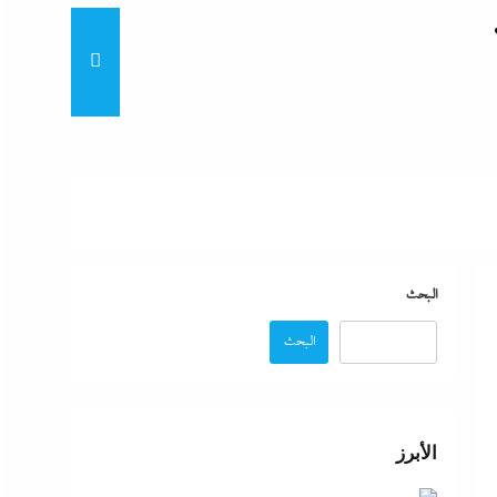
“لماذا تكون نتيجة الطالب على
“زغاريد نص الليل للفجر”..إفيه
نتيجة
البحث
البحث
“إظلام وتعطيش وشلل”..ناشط
د مصر
الأبرز
“مش إحنا الفراعنة”؟ غضب