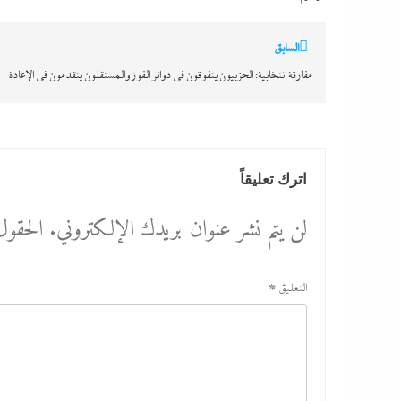
تصفّح
السابق
المقالات
مفارقة انتخابية: الحزبيون يتفوقون في دوائر الفوز والمستقلون يتقدمون في الإعادة
اترك تعليقاً
لن يتم نشر عنوان بريدك الإلكتروني.
الحقول 
التعليق
*