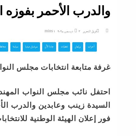
والدرب الأحمر بفوزه ال
و7 مديرى إدارات: تفاصيل...
فريق التحرير
3 ديسمبر، 2025
1 mins
تشتعل..عمرو الشوبك
أحزاب
برلمان
تغطيات
جاءنا الآن
سوشيال ميديا
سياسة
محافظة 
فوق القانون والأزمة أكبر...
مع ترقب حركة التنقل
غرفة متابعة انتخابات مجلس النو
بالداخلية: الرئيس ي
الوزير محمود...
احتفل نائب مجلس النواب المهند
الشرع يروج للسلام م
السيدة زينب وعابدين والدرب ا
تزامنا مع توسيعها الاحتلال في...
فور إعلان الهيئة الوطنية للانتخابا