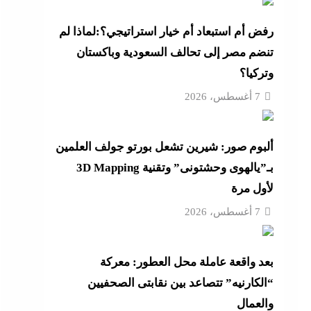
رفض أم استبعاد أم خيار استراتيجي؟:لماذا لم
تنضم مصر إلى تحالف السعودية وباكستان
عة
وتركيا؟
 حماية
7 أغسطس، 2026
ألبوم صور: شيرين تشعل بورتو جولف العلمين
أزهر
بـ”يالهوى وحشتونى” وتقنية 3D Mapping
لأول مرة
7 أغسطس، 2026
تنى
بعد واقعة عاملة محل العطور: معركة
“الكارنيه” تتصاعد بين نقابتى الصحفيين
والعمال