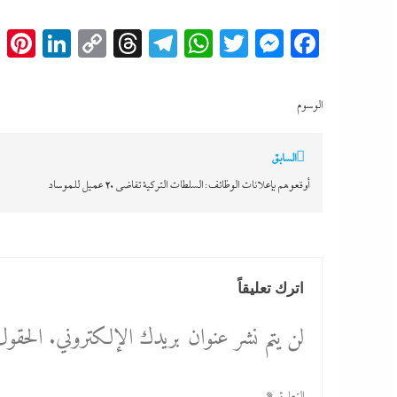
t
edIn
Copy
Threads
Telegram
WhatsApp
Messenger
Twitter
Facebook
Link
الوسوم
تصفّح
السابق
المقالات
أوقعوهم بإعلانات الوظائف: السلطات التركية تقاضي 20 عميل للموساد
اترك تعليقاً
لن يتم نشر عنوان بريدك الإلكتروني.
الحقول 
التعليق
*