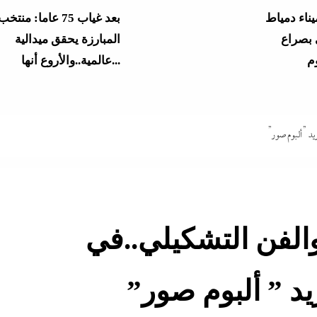
ناء دمياط
بعد غياب 75 عاما: منتخب
 بصراع
المبارزة يحقق ميدالية
عالمية..والأروع أنها...
يق في
المشاع؟”..نائبة تهدد وزير
التعليم بسبب...
يد ” ألبوم صور”
سبوق
 في البيت
وزير التعليم الجديد يشعل 
الثانوية...
والفن التشكيلي..في
جة الثانوية
الرابط والخطوات
من “أرض الصومال” يهد
د ” ألبوم صور”
بحلف إسرائيلي...