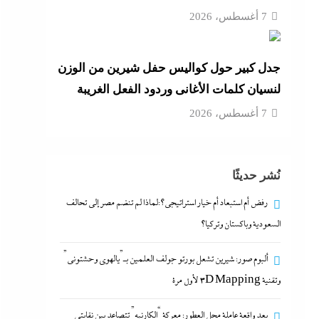
7 أغسطس، 2026
جدل كبير حول كواليس حفل شيرين من الوزن
لنسيان كلمات الأغانى وردود الفعل الغريبة
7 أغسطس، 2026
نُشر حديثًا
رفض أم استبعاد أم خيار استراتيجي؟:لماذا لم تنضم مصر إلى تحالف
السعودية وباكستان وتركيا؟
ألبوم صور: شيرين تشعل بورتو جولف العلمين بـ”يالهوى وحشتونى”
وتقنية 3D Mapping لأول مرة
بعد واقعة عاملة محل العطور: معركة “الكارنيه” تتصاعد بين نقابتى