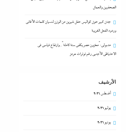
الصحفيين والعمال
جدل كبير حول كواليس حفل شيرين من الوزن لنسيان كلمات الأغانى
وردود الفعل الغريبة
مدبولي:”مخزون مصر يكفي سنة كاملة”..وارتفاع قياسي في
الاحتياطي الأجنبي رغم توترات هرمز
الأرشيف
أغسطس 2026
يوليو 2026
يونيو 2026