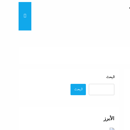
“لماذا تكون نتيجة الطالب على
“زغاريد نص الليل للفجر”..إفيه
نتيجة
البحث
البحث
“إظلام وتعطيش وشلل”..ناشط
د مصر
الأبرز
“مش إحنا الفراعنة”؟ غضب