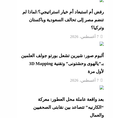
رفض أم استبعاد أم خيار استراتيجي؟:لماذا لم
تنضم مصر إلى تحالف السعودية وباكستان
عة
وتركيا؟
 حماية
7 أغسطس، 2026
ألبوم صور: شيرين تشعل بورتو جولف العلمين
أزهر
بـ”يالهوى وحشتونى” وتقنية 3D Mapping
لأول مرة
7 أغسطس، 2026
تنى
بعد واقعة عاملة محل العطور: معركة
“الكارنيه” تتصاعد بين نقابتى الصحفيين
والعمال