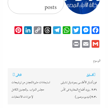
posts
erest
inkedIn
Copy
Threads
Telegram
WhatsApp
Messenger
Twitter
Facebook
Link
Print
Email
Gmail
الوسوم
تصفّح
السابق
التالي
المقالات
فوز أشبال الأطلسي بمونديال تشيلى
استبعادات مثيرة للجدل من ترشيحات
2026..يزيد أطماع المغاربة في كأس
مجلس النواب..والجدول الكامل
2030(فيديوه وصور)
لإجراءات الانتخابات