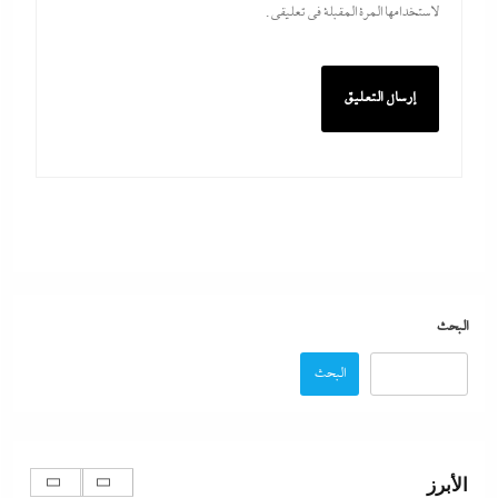
لاستخدامها المرة المقبلة في تعليقي.
بعد غياب 75 عاما: منتخب المبارزة يحقق ميدالية
عالمية..والأروع أنها على حساب نظيره الإسرائيلي
29 يوليو، 2026
كيف فجر خروج سفينة التغييز المحترقة في دمياط أزمة
جديدة في وجه الحكومة المصرية؟
البحث
29 يوليو، 2026
البحث
الإعلانات تعطل اتفاق الأهلى مع إمام عاشور
29 يوليو، 2026
الأبرز