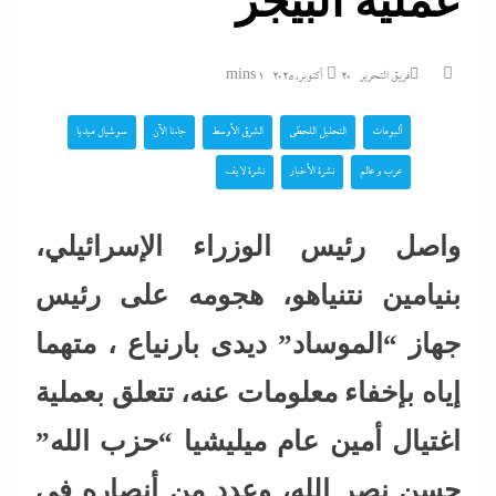
عملية البيجر
فريق التحرير
20 أكتوبر، 2025
1 mins
ألبومات
التحليل اللحظي
الشرق الأوسط
جاءنا الآن
سوشيال ميديا
عرب و عالم
نشرة الأخبار
نشرة لايف
واصل رئيس الوزراء الإسرائيلي،
بنيامين نتنياهو، هجومه على رئيس
جهاز “الموساد” ديدى بارنياع ، متهما
إياه بإخفاء معلومات عنه، تتعلق بعملية
اغتيال أمين عام ميليشيا “حزب الله”
حسن نصر الله، وعدد من أنصاره في