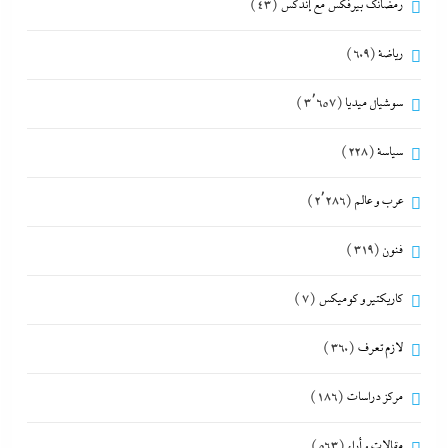
رمضانك بيرفكس مع إندكس
(43)
رياضة
(609)
سوشيال ميديا
(3٬657)
سياسة
(228)
عرب و عالم
(2٬286)
فنون
(319)
كاريكتير و كوميكس
(7)
لازم تعرف
(360)
مركز دراسات
(186)
مقالات و أراء
(563)