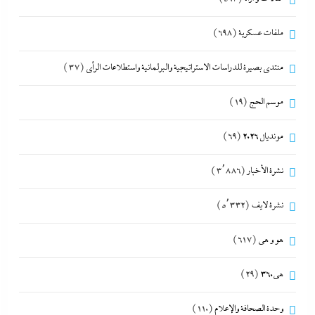
ملفات عسكرية
(698)
منتدى بصيرة للدراسات الاستراتيجية والبرلمانية واستطلاعات الرأى
(37)
موسم الحج
(19)
مونديال 2026
(69)
نشرة الأخبار
(3٬886)
نشرة لايف
(5٬332)
هو و هي
(617)
هى360
(29)
وحدة الصحافة والإعلام
(110)