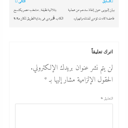
تصفّح
السابق
التالي
المقالات
بيان إثيوبى حول إنقاذ سدهم من عملية
بثلاثية نظيفة..منتخب مصر يكتسح
غامضة كادت تؤدى لفشله وانهياره
الكاب ڤيردى في بداية الطريق لكان 2025
اترك تعليقاً
لن يتم نشر عنوان بريدك الإلكتروني.
الحقول الإلزامية مشار إليها بـ
*
التعليق
*