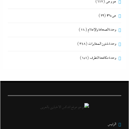
هو و هي
(617)
هى360
(29)
وحدة الصحافة والإعلام
(110)
وحدة شئون المخابرات
(348)
وحدة مكافحة التطرف
(151)
الرئيس