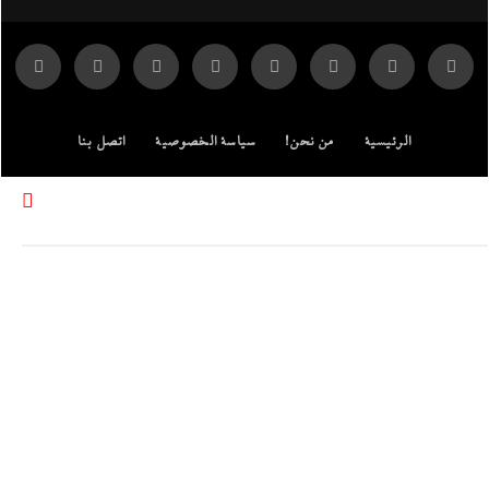
الرئيسية
من نحن!
سياسة الخصوصية
اتصل بنا
ENGLISH EDITION
مركز الدراسات
جميع الحقوق محفوظة لموقع إندكس: وكالة الانباء المصرية.