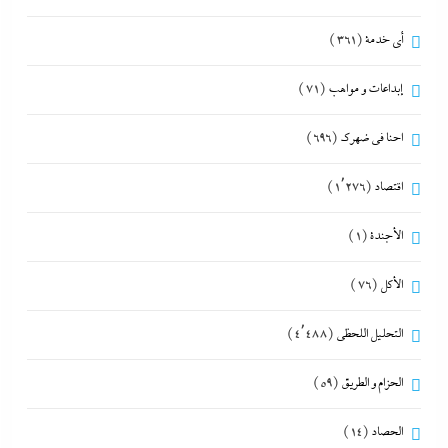
أي خدمة
(361)
إبداعات و مواهب
(71)
احنا في ضهرك
(696)
اقتصاد
(1٬276)
الأجندة
(1)
الأكل
(76)
التحليل اللحظي
(4٬488)
الحزام و الطريق
(59)
الحصاد
(14)