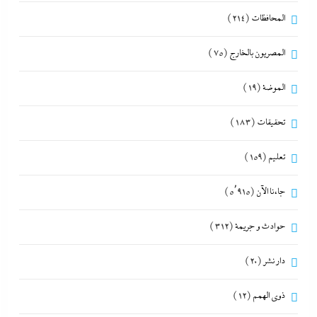
المحافظات
(214)
المصريون بالخارج
(75)
الموضة
(19)
تحقيقات
(183)
تعليم
(159)
جاءنا الآن
(5٬915)
حوادث و جريمة
(312)
دار نشر
(20)
ذوى الهمم
(12)