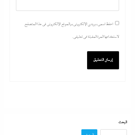
احفظ اسمي، بريدي الإلكتروني، والموقع الإلكتروني في هذا المتصفح
لاستخدامها المرة المقبلة في تعليقي.
بعد غياب 75 عاما: منتخب المبارزة يحقق ميدالية
عالمية..والأروع أنها على حساب نظيره الإسرائيلي
29 يوليو، 2026
كيف فجر خروج سفينة التغييز المحترقة في دمياط أزمة
جديدة في وجه الحكومة المصرية؟
البحث
29 يوليو، 2026