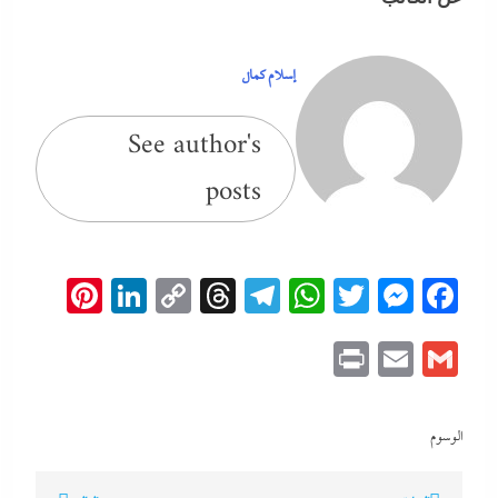
إسلام كمال
See author's
posts
erest
inkedIn
Copy
Threads
Telegram
WhatsApp
Messenger
Twitter
Facebook
Link
Print
Email
Gmail
الوسوم