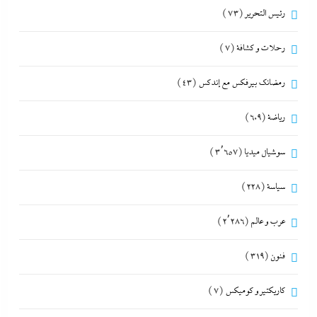
رئيس التحرير
(73)
رحلات و كشافة
(7)
رمضانك بيرفكس مع إندكس
(43)
رياضة
(609)
سوشيال ميديا
(3٬657)
سياسة
(228)
عرب و عالم
(2٬286)
فنون
(319)
كاريكتير و كوميكس
(7)