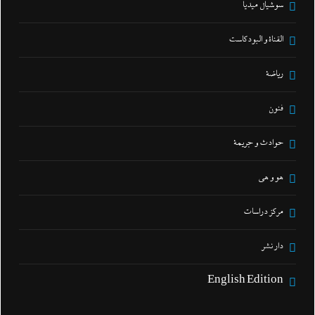
سوشيال ميديا
القناة و البودكاست
رياضة
فنون
حوادث و جريمة
هو و هي
مركز دراسات
دار نشر
English Edition