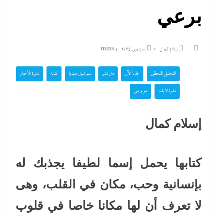
برعي
إسلام كمال
6 سبتمبر، 2024
1 mins
التحليل اللحظي
جاءنا الآن
دار نشر
سوشيال ميديا
كتابة
نشرة الأخبار
نشرة لايف
هو و هي
إسلام كمال
كتابها يحمل إسما لطيفا يجذبك له
بإنسانية وحب، مكان في القلب، وهى
لا تعرف أن لها مكانا خاصا في قلوب