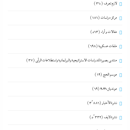
لازم تعرف
(360)
مركز دراسات
(186)
مقالات و أراء
(563)
ملفات عسكرية
(698)
منتدى بصيرة للدراسات الاستراتيجية والبرلمانية واستطلاعات الرأى
(37)
موسم الحج
(19)
مونديال 2026
(69)
نشرة الأخبار
(3٬886)
نشرة لايف
(5٬332)