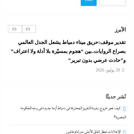
البحث
الإعلانات تعطل اتفاق الأهلى مع إمام عاشور
29 يوليو، 2026
الأبرز
تقدير موقف:حريق ميناء دمياط يشعل الجدل العالمي
بصراع الروايات..بين “هجوم بمسيّرة بلا أدلة ولا اعتراف”
و”حادث عرضي بدون تبرير”
29 يوليو، 2026
بعد غياب 75 عاما: منتخب المبارزة يحقق ميدالية
نُشر حديثًا
عالمية..والأروع أنها على حساب نظيره الإسرائيلي
29 يوليو، 2026
كيف فجر خروج سفينة التغييز المحترقة في دمياط أزمة جديدة في وجه الحكومة
المصرية؟
كيف فجر خروج سفينة التغييز المحترقة في دمياط أزمة
الإعلانات تعطل اتفاق الأهلى مع إمام عاشور
جديدة في وجه الحكومة المصرية؟