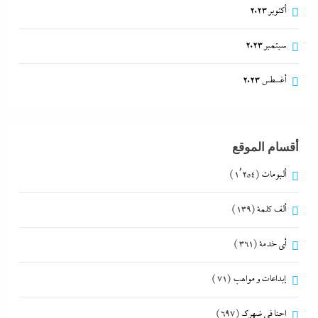
أكتوبر 2023
سبتمبر 2023
أغسطس 2023
أقسام الموقع
ألبومات
(1٬254)
ألف كلمة
(139)
أي خدمة
(361)
إبداعات و مواهب
(71)
احنا في ضهرك
(697)