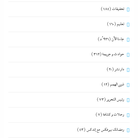
تحقيقات
(184)
تعليم
(160)
جاءنا الآن
(5٬926)
حوادث و جريمة
(312)
دار نشر
(20)
ذوى الهمم
(12)
رئيس التحرير
(73)
رحلات و كشافة
(7)
رمضانك بيرفكس مع إندكس
(43)