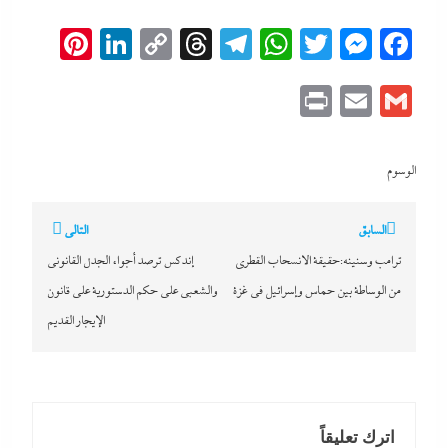
erest
inkedIn
Copy
Threads
Telegram
WhatsApp
Messenger
Twitter
Facebook
Link
Print
Email
Gmail
الوسوم
تصفّح
السابق
التالي
المقالات
ترامب وسنينه:حقيقة الانسحاب القطرى
إندكس ترصد أجواء الجدل القانونى
من الوساطة بين حماس وإسرائيل في غزة
والشعبي على حكم الدستورية على قانون
الإيجار القديم
اترك تعليقاً