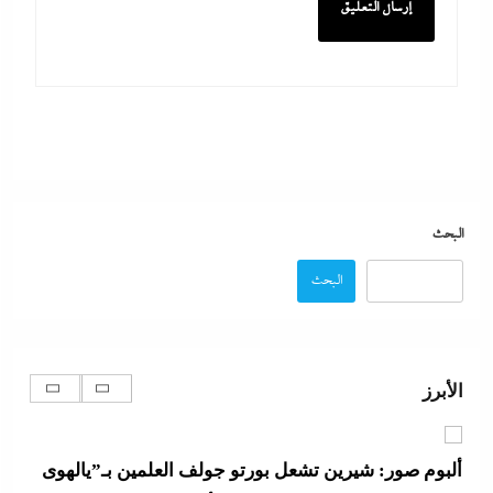
بعد واقعة عاملة محل العطور: معركة “الكارنيه” تتصاعد
بين نقابتى الصحفيين والعمال
8 أغسطس، 2026
“دكتوراه فخرية يابانية لوزير التعليم”..تكريم مستحق أم
شهادة تجميل لفشل عبداللطيف؟
البحث
8 أغسطس، 2026
البحث
رفض أم استبعاد أم خيار استراتيجي؟:لماذا لم تنضم مصر
إلى تحالف السعودية وباكستان وتركيا؟
الأبرز
8 أغسطس، 2026
ألبوم صور: شيرين تشعل بورتو جولف العلمين بـ”يالهوى