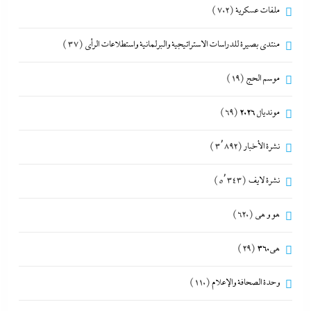
ملفات عسكرية
(702)
منتدى بصيرة للدراسات الاستراتيجية والبرلمانية واستطلاعات الرأى
(37)
موسم الحج
(19)
مونديال 2026
(69)
نشرة الأخبار
(3٬892)
نشرة لايف
(5٬343)
هو و هي
(620)
هى360
(29)
وحدة الصحافة والإعلام
(110)