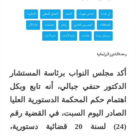
أي خدمة
احنا في ضهرك
اقتصاد
التحليل اللحظي
الحكومة
المحافظات
المصريون بالخارج
برلمان
تحقيقات
جاءنا الآن
سوشيال ميديا
عقارات
نشرة الأخبار
نشرة لايف
وحدة الشئون البرلمانية
أكد مجلس النواب برئاسة المستشار
الدكتور حنفي جبالي، أنه تابع وبكل
اهتمام حكم المحكمة الدستورية العليا
الصادر اليوم السبت، في القضية رقم
(24) لسنة 20 قضائية دستورية،